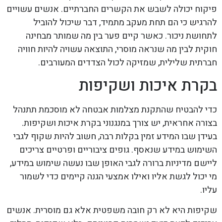
פיקוח יכולה לשבש את הקשרים החברתיים. אנשים עשויים
להרגיש כי הם תחת מעקב מתמיד, דבר שיכול להוביל
לתחושת ניכור. כאשר קיים פער בין מה שמותר מבחינה
חוקית לבין מה שנראה מוסרי, התוצאה עשויה להיות חוויה
חברתית שלילית, שמזיקה לכול הצדדים המעורבים.
בקרת איכות ושקיפות
כדי להבטיח שהתקנת מצלמות אבטחה לא מוסכמת תתנהל
בצורה אחראית, יש צורך במנגנוני בקרת איכות ושקיפות.
בעידן שבו המידע זמין בקלות רבה, חשוב להיות שקוף לגבי
השימוש במידע שנאסף. גופים ציבוריים ופרטיים צריכים
ליישם מדיניות ברורה לגבי האופן שבו נעשה שימוש במידע,
מי יכול לגשת אליו ואילו אמצעי הגנה קיימים כדי לשמור
עליו.
שקיפות היא לא רק חובה משפטית אלא גם מוסרית. אנשים