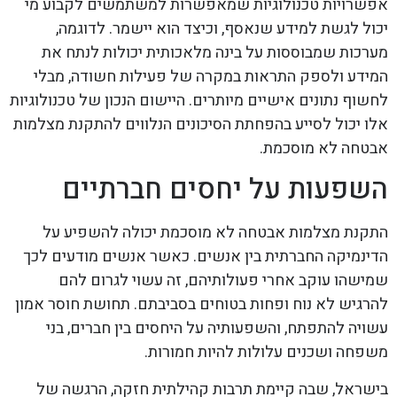
אפשרויות טכנולוגיות שמאפשרות למשתמשים לקבוע מי
יכול לגשת למידע שנאסף, וכיצד הוא יישמר. לדוגמה,
מערכות שמבוססות על בינה מלאכותית יכולות לנתח את
המידע ולספק התראות במקרה של פעילות חשודה, מבלי
לחשוף נתונים אישיים מיותרים. היישום הנכון של טכנולוגיות
אלו יכול לסייע בהפחתת הסיכונים הנלווים להתקנת מצלמות
אבטחה לא מוסכמת.
השפעות על יחסים חברתיים
התקנת מצלמות אבטחה לא מוסכמת יכולה להשפיע על
הדינמיקה החברתית בין אנשים. כאשר אנשים מודעים לכך
שמישהו עוקב אחרי פעולותיהם, זה עשוי לגרום להם
להרגיש לא נוח ופחות בטוחים בסביבתם. תחושת חוסר אמון
עשויה להתפתח, והשפעותיה על היחסים בין חברים, בני
משפחה ושכנים עלולות להיות חמורות.
בישראל, שבה קיימת תרבות קהילתית חזקה, הרגשה של