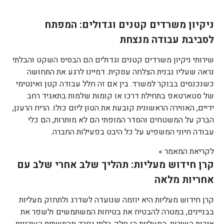
ניקיון משרדים קטנים וגדולים: המפתח
לסביבת עבודה מנצחת
שירותי ניקיון משרדים קטנים וגדולים הם הבסיס השקט והבלתי
נראה שעליו נבנית הצלחה עסקית. דמיינו לרגע את התחושה
כשנכנסים בבוקר למשרד. בין אם זה חלל עבודה קטן ואינטימי
של סטארטאפ בתחילת דרכו או קומות שלמות בתאגיד רחב
ידיים, האווירה הראשונית קובעת את הטון ליום כולו. הריח הרענן,
הברק על המשטחים והסדר המופתי הם לא מותרות, הם כלי
עבודה חיוני המשפיע על כל היבט בפעילות החברה.
לקריאת המאמר »
קרן חידוש מעליות: תהליך שלב אחרי שלב עם
אחריות מלאה
קרן חידוש מעליות היא יוזמה שנועדה לשדרג ולתחזק מעליות
בבניינים, במטרה להבטיח את בטיחות המשתמשים ולשפר את
איכות השירות. המעליות הן חלק בלתי נפרד מהתשתית העירונית,