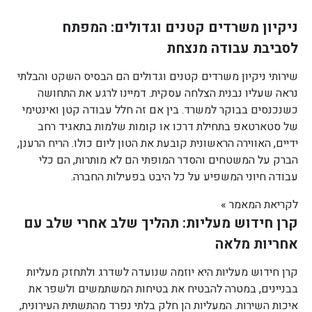
ניקיון משרדים קטנים וגדולים: המפתח
לסביבת עבודה מנצחת
שירותי ניקיון משרדים קטנים וגדולים הם הבסיס השקט והבלתי
נראה שעליו נבנית הצלחה עסקית. דמיינו לרגע את התחושה
כשנכנסים בבוקר למשרד. בין אם זה חלל עבודה קטן ואינטימי
של סטארטאפ בתחילת דרכו או קומות שלמות בתאגיד רחב
ידיים, האווירה הראשונית קובעת את הטון ליום כולו. הריח הרענן,
הברק על המשטחים והסדר המופתי הם לא מותרות, הם כלי
עבודה חיוני המשפיע על כל היבט בפעילות החברה.
לקריאת המאמר »
קרן חידוש מעליות: תהליך שלב אחרי שלב עם
אחריות מלאה
קרן חידוש מעליות היא יוזמה שנועדה לשדרג ולתחזק מעליות
בבניינים, במטרה להבטיח את בטיחות המשתמשים ולשפר את
איכות השירות. המעליות הן חלק בלתי נפרד מהתשתית העירונית,