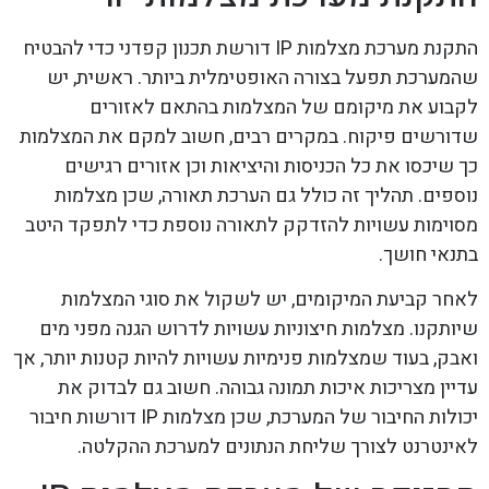
התקנת מערכת מצלמות IP דורשת תכנון קפדני כדי להבטיח
שהמערכת תפעל בצורה האופטימלית ביותר. ראשית, יש
לקבוע את מיקומם של המצלמות בהתאם לאזורים
שדורשים פיקוח. במקרים רבים, חשוב למקם את המצלמות
כך שיכסו את כל הכניסות והיציאות וכן אזורים רגישים
נוספים. תהליך זה כולל גם הערכת תאורה, שכן מצלמות
מסוימות עשויות להזדקק לתאורה נוספת כדי לתפקד היטב
בתנאי חושך.
לאחר קביעת המיקומים, יש לשקול את סוגי המצלמות
שיותקנו. מצלמות חיצוניות עשויות לדרוש הגנה מפני מים
ואבק, בעוד שמצלמות פנימיות עשויות להיות קטנות יותר, אך
עדיין מצריכות איכות תמונה גבוהה. חשוב גם לבדוק את
יכולות החיבור של המערכת, שכן מצלמות IP דורשות חיבור
לאינטרנט לצורך שליחת הנתונים למערכת ההקלטה.