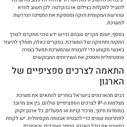
להוביל לתקלות בצילום או בהקלטה. לכן חשוב לוודא
שהרשת המקומית חזקה ומספקת את התמיכה הנדרשת
למערכת.
בנוסף, ישנם מקרים שבהם נדרש ידע טכני מתקדם לצורך
התקנה ותחזוקה של המערכת. במקרים כאלה, מומלץ להיעזר
באנשי מקצוע כדי להבטיח שהמערכת תפעל בצורה
אופטימלית ותספק את השירותים המבוקשים.
התאמה לצרכים ספציפיים של
הארגון
רבים מהארגונים בישראל בוחרים להתאים את מערכת
מצלמות ה-IP לצרכים הספציפיים שלהם. בין אם מדובר
במוסדות חינוך, מרכזי קניות או מפעלים, כל ארגון זקוק
לפתרונות שונים כדי להבטיח אבטחה מקסימלית. יש לקחת
בחשבון את גודל הארגון, מספר העובדים, והאזורים