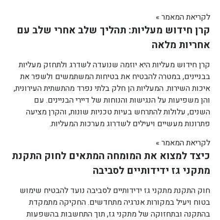
לקריאת המאמר »
קרן חידוש מעליות: תהליך שלב אחרי שלב עם
אחריות מלאה
קרן חידוש מעליות היא יוזמה שנועדה לשדרג ולתחזק מעליות
בבניינים, במטרה להבטיח את בטיחות המשתמשים ולשפר את
איכות השירות. המעליות הן חלק בלתי נפרד מהתשתית העירונית,
והן משפיעות על הנגישות והנוחות של דיירי הבניינים. עם
השנים, עלולות להתרחש בעיות טכניות שונות, והקרן מציעה
פתרונות מעשיים ויעילים לשדרוג מערכות המעליות.
לקריאת המאמר »
כיצד למצוא את המומחה המתאים לחוק התקנת
מתקני גז ידידותיים לסביבה
חוק התקנת מתקני גז ידידותיים לסביבה נועד להבטיח שימוש
בטוח ויעיל במקורות אנרגיה מתחדשים. החקיקה מתמקדת
בהתקנה ובתחזוקה של מתקני גז, תוך התחשבות בהשפעות