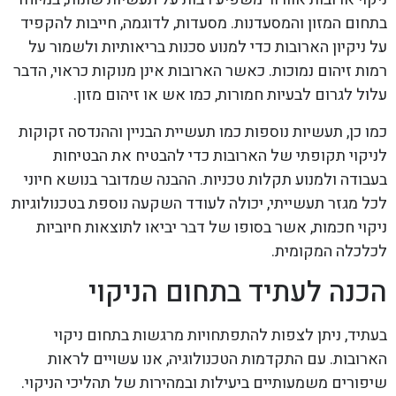
בתחום המזון והמסעדנות. מסעדות, לדוגמה, חייבות להקפיד
על ניקיון הארובות כדי למנוע סכנות בריאותיות ולשמור על
רמות זיהום נמוכות. כאשר הארובות אינן מנוקות כראוי, הדבר
עלול לגרום לבעיות חמורות, כמו אש או זיהום מזון.
כמו כן, תעשיות נוספות כמו תעשיית הבניין וההנדסה זקוקות
לניקוי תקופתי של הארובות כדי להבטיח את הבטיחות
בעבודה ולמנוע תקלות טכניות. ההבנה שמדובר בנושא חיוני
לכל מגזר תעשייתי, יכולה לעודד השקעה נוספת בטכנולוגיות
ניקוי חכמות, אשר בסופו של דבר יביאו לתוצאות חיוביות
לכלכלה המקומית.
הכנה לעתיד בתחום הניקוי
בעתיד, ניתן לצפות להתפתחויות מרגשות בתחום ניקוי
הארובות. עם התקדמות הטכנולוגיה, אנו עשויים לראות
שיפורים משמעותיים ביעילות ובמהירות של תהליכי הניקוי.