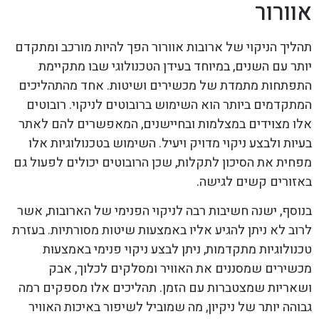
אוורור
תהליך הניקוי של ארובות אוורור הפך להיות מורכב ומתקדם
יותר עם השנים, במיוחד בעידן הטכנולוגי שבו מתקיימת
התפתחות מתמדת של מכשירים ושיטות. אחד מהתהליכים
המתקדמים ביותר הוא השימוש ברובוטים לניקוי. רובוטים
אלו מצוידים במצלמות ובחיישנים, המאפשרים להם לאתר
בעיות ולבצע ניקוי מדויק ויעיל. השימוש בטכנולוגיות אלו
מפחית את הסיכון לתקלות, שכן הרובוטים יכולים לפעול גם
באזורים קשים לגישה.
בנוסף, ישנה חשיבות רבה לניקוי הפנימי של הארובות, אשר
לרוב לא ניתן להגיע אליו באמצעות שיטות מסורתיות. בעזרת
טכנולוגיות מתקדמות, ניתן לבצע ניקוי פנימי באמצעות
מכשירים שמסננים את האוויר ומסלקים לכלוך, אבק
ושאריות שמצטברות עם הזמן. תהליכים אלו מספקים רמה
גבוהה יותר של ניקיון, מה שמוביל לשיפור באיכות האוויר