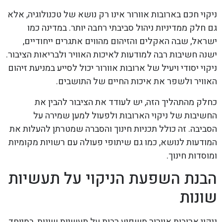
ניקוי חכם בארובות אוורור אינו רק נושא של טכנולוגיה, אלא
גם חלק ממדיניות ניהול סביבתי רחבה יותר. במדינה כמו
ישראל, שבה האקלים והזיהום מהווים אתגרים ייחודיים,
ישנה חשיבות רבה למודעות לאיכות האוויר ולבריאות הציבור.
ניקוי יסודי ויעיל של ארובות אוורור יכול לסייע במניעת זיהום
האוויר ולשפר את איכות החיים של התושבים.
כחלק מהתהליך הזה, יש לעודד את הציבור להבין את
החשיבות של ניקוי הארובות ולפעול למען שמירה על
הסביבה. זה כולל תכניות חינוך והסברה שמטרתן להעלות את
המודעות לנושא, כמו גם שיתופי פעולה עם רשויות מקומיות
ומוסדות חינוך.
הבנת השפעת הניקוי על תעשיות
שונות
ניקוי ארובות אוורור משפיע רבות על תעשיות שונות, במיוחד