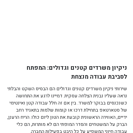
ניקיון משרדים קטנים וגדולים: המפתח
לסביבת עבודה מנצחת
שירותי ניקיון משרדים קטנים וגדולים הם הבסיס השקט והבלתי
נראה שעליו נבנית הצלחה עסקית. דמיינו לרגע את התחושה
כשנכנסים בבוקר למשרד. בין אם זה חלל עבודה קטן ואינטימי
של סטארטאפ בתחילת דרכו או קומות שלמות בתאגיד רחב
ידיים, האווירה הראשונית קובעת את הטון ליום כולו. הריח הרענן,
הברק על המשטחים והסדר המופתי הם לא מותרות, הם כלי
עבודה חיוני המשפיע על כל היבט בפעילות החברה.