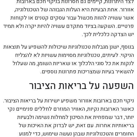
לצד היתרונות, קיימים גם חסרונות בניקוי חכם בארובות
אוורור. אחת הבעיות היא העלות הגבוהה של הטכנולוגיה,
אשר עשויה להוות מכשול עבור עסקים קטנים או לקוחות
פרטיים. השקעה בציוד מתקדם עשויה להיות יקרה ולא תמיד
יש הצדקה כלכלית לכך.
בנוסף, ישנן מגבלות טכנולוגיות שיכולות להשפיע על תוצאות
הניקוי. לעיתים, טכנולוגיות מסוימות עשויות לא להצליח
לנקות את כל סוגי הלכלוך או שאריות השומן, מה שעלול
להשאיר בעיות שמצריכות פתרונות נוספים.
השפעה על בריאות הציבור
ניקוי חכם בארובות אוורור משפיע ישירות על בריאות הציבור.
כאשר הארובות נקיות, האוויר המוזרם לחללים פנימיים נקי
יותר, דבר שמפחית את הסיכון למחלות נשימה ולבעיות
בריאותיות אחרות. עם זאת, יש לבדוק את האיכות של
החומרים והטכנולוגיות שבהן נעשה שימוש, כדי למנוע