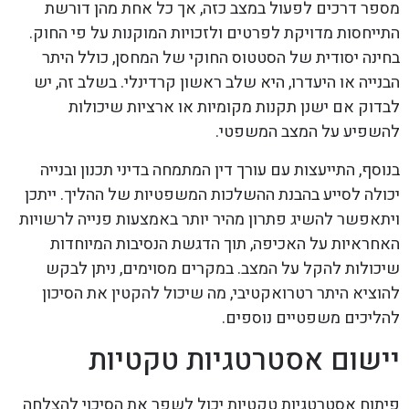
מספר דרכים לפעול במצב כזה, אך כל אחת מהן דורשת
התייחסות מדויקת לפרטים ולזכויות המוקנות על פי החוק.
בחינה יסודית של הסטטוס החוקי של המחסן, כולל היתר
הבנייה או היעדרו, היא שלב ראשון קרדינלי. בשלב זה, יש
לבדוק אם ישנן תקנות מקומיות או ארציות שיכולות
להשפיע על המצב המשפטי.
בנוסף, התייעצות עם עורך דין המתמחה בדיני תכנון ובנייה
יכולה לסייע בהבנת ההשלכות המשפטיות של ההליך. ייתכן
ויתאפשר להשיג פתרון מהיר יותר באמצעות פנייה לרשויות
האחראיות על האכיפה, תוך הדגשת הנסיבות המיוחדות
שיכולות להקל על המצב. במקרים מסוימים, ניתן לבקש
להוציא היתר רטרואקטיבי, מה שיכול להקטין את הסיכון
להליכים משפטיים נוספים.
יישום אסטרטגיות טקטיות
פיתוח אסטרטגיות טקטיות יכול לשפר את הסיכוי להצלחה