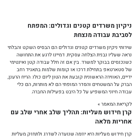
ניקיון משרדים קטנים וגדולים: המפתח
לסביבת עבודה מנצחת
שירותי ניקיון משרדים קטנים וגדולים הם הבסיס השקט והבלתי
נראה שעליו נבנית הצלחה עסקית. דמיינו לרגע את התחושה
כשנכנסים בבוקר למשרד. בין אם זה חלל עבודה קטן ואינטימי
של סטארטאפ בתחילת דרכו או קומות שלמות בתאגיד רחב
ידיים, האווירה הראשונית קובעת את הטון ליום כולו. הריח הרענן,
הברק על המשטחים והסדר המופתי הם לא מותרות, הם כלי
עבודה חיוני המשפיע על כל היבט בפעילות החברה.
לקריאת המאמר »
קרן חידוש מעליות: תהליך שלב אחרי שלב עם
אחריות מלאה
קרן חידוש מעליות היא יוזמה שנועדה לשדרג ולתחזק מעליות