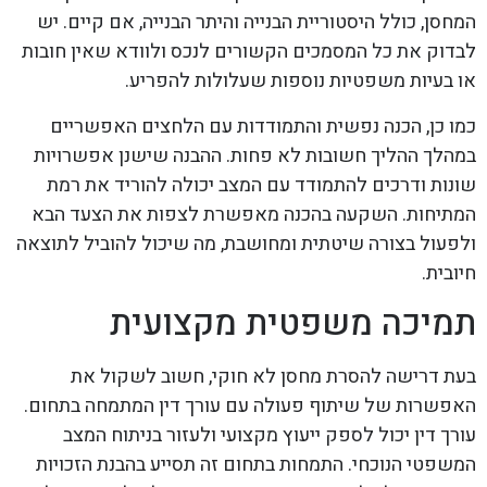
המחסן, כולל היסטוריית הבנייה והיתר הבנייה, אם קיים. יש
לבדוק את כל המסמכים הקשורים לנכס ולוודא שאין חובות
או בעיות משפטיות נוספות שעלולות להפריע.
כמו כן, הכנה נפשית והתמודדות עם הלחצים האפשריים
במהלך ההליך חשובות לא פחות. ההבנה שישנן אפשרויות
שונות ודרכים להתמודד עם המצב יכולה להוריד את רמת
המתיחות. השקעה בהכנה מאפשרת לצפות את הצעד הבא
ולפעול בצורה שיטתית ומחושבת, מה שיכול להוביל לתוצאה
חיובית.
תמיכה משפטית מקצועית
בעת דרישה להסרת מחסן לא חוקי, חשוב לשקול את
האפשרות של שיתוף פעולה עם עורך דין המתמחה בתחום.
עורך דין יכול לספק ייעוץ מקצועי ולעזור בניתוח המצב
המשפטי הנוכחי. התמחות בתחום זה תסייע בהבנת הזכויות