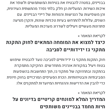
בבניינים, במטרה להבטיח את בטיחות המשתמשים ולשפר את
איכות השירות. המעליות הן חלק בלתי נפרד מהתשתית העירונית,
והן משפיעות על הנגישות והנוחות של דיירי הבניינים. עם
השנים, עלולות להתרחש בעיות טכניות שונות, והקרן מציעה
פתרונות מעשיים ויעילים לשדרוג מערכות המעליות.
לקריאת המאמר »
כיצד למצוא את המומחה המתאים לחוק התקנת
מתקני גז ידידותיים לסביבה
חוק התקנת מתקני גז ידידותיים לסביבה נועד להבטיח שימוש
בטוח ויעיל במקורות אנרגיה מתחדשים. החקיקה מתמקדת
בהתקנה ובתחזוקה של מתקני גז, תוך התחשבות בהשפעות
הסביבתיות והבטיחותיות. הכרת הסעיפים המרכזיים בחוק חיונית
כדי להבין את הדרישות וההנחיות המיועדות למתקנים אלו.
לקריאת המאמר »
המדריך המלא למונחים קריטיים בדיונים על
חיות מחמד בבניינים משותפים