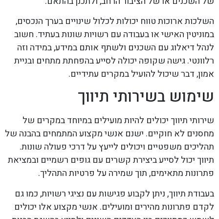
של השכנים או של הציבור הרחב, ולתכנן בהתאם.
השלכות ארוכות טווח יכולות לכלול שינויים בערך הנכסים,
במוניטין האישי או בעבודה עם רשויות שונות בעתיד. חשוב
לנהל דיאלוג עם השכנים ולשתף אותם במידע, במידה וזה
רלוונטי. גישה שקופה יכולה לסייע בהפחתת מתחים ובניית
אמון, דבר שיכול להועיל במקרים עתידיים.
שימוש בשירותי תיווך
שירותי תיווך יכולים להיות מועילים במיוחד במקרים של
מחסנים לא חוקיים. ישנם אנשי מקצוע המתמחים בהבנה של
תהליכים משפטיים ויכולים לייעץ על דרכי פעולה שונות.
תיווך יכול לסייע ביצירת קשרים עם גופים רשמיים ובמציאת
פתרונות מתאימים, תוך שמירה על פרטיות התהליך.
בעבודת תיווך, ניתן לקבוע פגישות עם נציגי רשויות, כמו גם
לקדם פתרונות מהירים ומועילים. אנשי מקצוע אלו יכולים