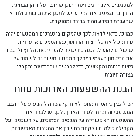
למפגשים אלו, הן מבחינת התוכן שיידבר עליו והן מבחינת
הדרך בה מציגים את המידע. יש לתכנן את תגובותיו, ולוודא
שהעברת המידע תהיה ברורה וממוקדת.
כמו כן, כדאי לדאוג לכך שהמקום בו נערכים המפגשים יהיה
נוח ומכיל את כל הציוד הדרוש, כמו מסמכים או עדויות
שיכולים להועיל. הכנה כזו יכולה להפחית את הלחץ ולהגביר
את הביטחון העצמי במהלך המפגש. חשוב גם לשמור על
גישה רגועה ומקצועית, כדי להבטיח שההודעות יתקבלו
בצורה חיובית.
הבנת ההשפעות הארוכות טווח
יש להבין כי הסרת מחסן לא חוקי עשויה להשפיע על המצב
המשפטי והחברתי לטווח הארוך. לכן, יש לבחון את
ההשפעות האפשריות על הנכסים הסמוכים, על השכנים ועל
הקהילה כולה. יש לקחת בחשבון את התגובות האפשריות