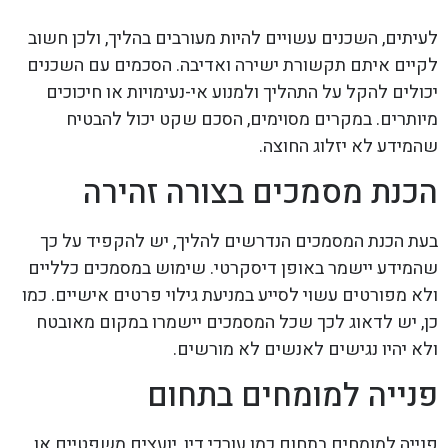
לעיתים, השכנים עשויים להיות מעורבים בהליך, ולכן חשוב
לקיים איתם תקשורת ישירה ואדיבה. הסכמים עם השכנים
יכולים להקל על התהליך ולמנוע אי-נעימויות או חיכוכים
מיותרים. במקרים מסוימים, הסכם שקט יכול להבטיח
שהמידע לא יזלוג החוצה.
הכנת מסמכים בצורה זהירה
בעת הכנת המסמכים הנדרשים להליך, יש להקפיד על כך
שהמידע יישמר באופן דיסקרטי. שימוש במסמכים כלליים
ולא מפורטים עשוי לסייע במניעת גילוי פרטים אישיים. כמו
כן, יש לדאוג לכך שכל המסמכים יישמרו במקום מאובטח
ולא יהיו נגישים לאנשים לא מורשים.
פנייה למומחים בתחום
פנייה למומחים בתחום כמו עורכי דין, יועצים משפטיים או