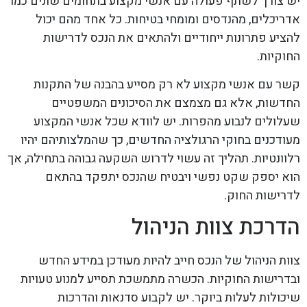
יש צורך לשתף פעולה עם אנשי מקצוע בתחומים שונים כמו
אדריכלים, מהנדסים ומומחי בטיחות. כל אחד מהם יכול
להציע פתרונות ייחודיים ולהתאים את הנכס לדרישות
החוקיות.
קשר עם אנשי מקצוע לא רק מסייע בהבנה של התקנות
החדשות, אלא גם מצמצם את הסיכונים המשפטיים
שעלולים לנבוע מהפרות. יש לוודא שכל אנשי המקצוע
מעודכנים בחוקי הרגולציה החדשים, כך שהמלצותיהם יהיו
רלוונטיות. תהליך זה עשוי לדרוש השקעה גבוהה בתחילה, אך
הוא יספק שקט נפשי ויבטיח שהנכס יתפקד בהתאם
לדרישות החוק.
הדרכת צוות הניהול
צוות הניהול של הנכס חייב להיות מעודכן במידע החדש
ובדרישות החוקיות. הכשרה מתמשכת תסייע למנוע טעויות
שיכולות לעלות ביוקר. יש לקבוע סדנאות והדרכות