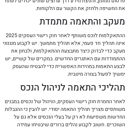
פרסום ממומן, והפצת מידע דרך ערוצים שונים יכולים לשפר
את החשיפה ולחזק את הקשר עם הלקוחות.
מעקב והתאמה מתמדת
ההתאקלמות לנכס משותף לאחר חוק רישוי העסקים 2025
אינה תהליך חד פעמי, אלא תהליך מתמשך. יש לקבוע מנגנוני
מעקב כדי לבדוק כיצד מתבצעת ההתאקלמות, ולבחון את
ההתמודדות עם האתגרים החדשים. במקרים של קשיים, יש
לבצע התאמות במהירות האפשרית כדי להבטיח שהעסק
ימשיך לפעול בצורה מיטבית.
תהליכי התאמה לניהול הנכס
לאחר החמרת חוק רישוי העסקים, הניהול של נכסים במבנים
משותפים מצריך תהליך התאמה יסודי. יש להבין כי ההגבלות
החדשות משפיעות לא רק על בעלי הנכסים אלא גם על
השוכרים. חשוב לקבוע נהלים ברורים שיבטיחו עמידה