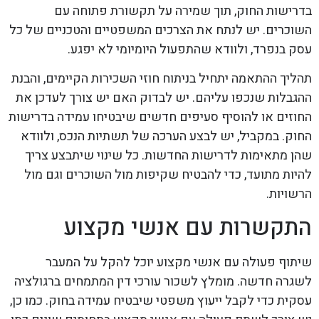
בדרישות החוק, תוך שמירה על תקשורת פתוחה עם
השוכרים. יש לנתח את הצרכים המשפטיים והטכניים של כל
עסק בנפרד, ולוודא שהתפעול היומיומי לא יפגע.
תהליך ההתאמה יתחיל בניתוח חוזי השכירות הקיימים, והבנת
ההגבלות שנכפו עליהם. יש לבדוק האם יש צורך לעדכן את
החוזים או להוסיף סעיפים חדשים שיבטיחו עמידה בדרישות
החוק. במקביל, יש לבצע הערכה של תשתיות הנכס, ולוודא
שהן מתאימות לדרישות החדשות. כל שינוי שיתבצע צריך
להיות מתועד, כדי להבטיח שקיפות מול השוכרים וגם מול
הרשויות.
התקשרות עם אנשי מקצוע
שיתוף פעולה עם אנשי מקצוע יוכל להקל על המעבר
לשגרה חדשה. מומלץ לשכור עורכי דין המתמחים ברגולציה
עסקית כדי לקבל ייעוץ משפטי שיבטיח עמידה בחוק. כמו כן,