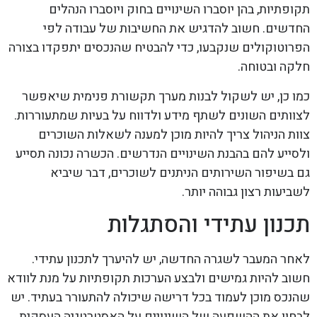
תקופתיות, בהן יוסברו השינויים בחוק ויוסברו הנהלים
החדשים. חשוב להדגיש את החשיבות של עבודה לפי
הפרוטוקולים שנקבעו, כדי להבטיח שהנכסים יתפקדו בצורה
חלקה ובטוחה.
כמו כן, יש לשקול לבנות מערך תקשורת פנימית שיאפשר
לצוותים השונים לשתף מידע ולדווח על בעיות שמתעוררות.
צוות הניהול צריך להיות מוכן למענה לשאלות השוכרים
ולסייע להם בהבנת השינויים הנדרשים. הכשרה נכונה תסייע
גם בשיפור השירותים הניתנים לשוכרים, דבר שיביא
לשביעות רצון גבוהה יותר.
תכנון עתידי והסתגלות
לאחר המעבר לשגרה החדשה, יש להיערך לתכנון עתידי.
חשוב להיות גמישים ולבצע הערכות תקופתיות על מנת לוודא
שהנכס מוכן לעמוד בכל דרישה שיכולה להתעורר בעתיד. יש
לבחון את ההשפעה של השינויים על האסטרטגיה העסקית