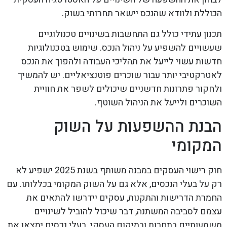
הכוללת ולוודא שהנכס יישאר תחרותי בשוק.
תכנון עתידי כולל גם התחשבות בשינויים טכנולוגיים
שעשויים להשפיע על ניהול הנכס. שימוש בטכנולוגיות
חדשות עשוי לייעל את תהליכי העבודה ולהפוך את הנכס
לאטרקטיבי יותר עבור שוכרים פוטנציאליים. יש להמשיך
ולחקור פתרונות חדשניים שיכולים לשפר את חוויית
השוכרים ולייעל את הניהול השוטף.
הבנת ההשפעות על השוק
המקומי
חוק רישוי העסקים במבנה משותף בשנת 2025 ישפיע לא
רק על בעלי הנכסים, אלא גם על השוק המקומי בכללותו. עם
החמרת הדרישות והתקנות, עסקים יידרשו להתאים את
עצמם לסביבה המשתנה, דבר שיכול להוביל לשינויים
משמעותיים בתחרות ובמיקום העסקי. בעלי נכסים ימצאו את