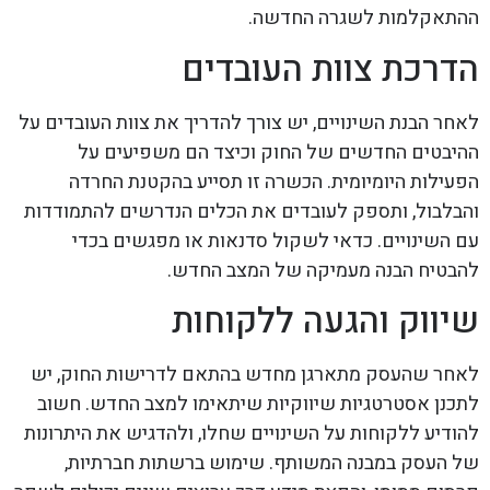
ההתאקלמות לשגרה החדשה.
הדרכת צוות העובדים
לאחר הבנת השינויים, יש צורך להדריך את צוות העובדים על
ההיבטים החדשים של החוק וכיצד הם משפיעים על
הפעילות היומיומית. הכשרה זו תסייע בהקטנת החרדה
והבלבול, ותספק לעובדים את הכלים הנדרשים להתמודדות
עם השינויים. כדאי לשקול סדנאות או מפגשים בכדי
להבטיח הבנה מעמיקה של המצב החדש.
שיווק והגעה ללקוחות
לאחר שהעסק מתארגן מחדש בהתאם לדרישות החוק, יש
לתכנן אסטרטגיות שיווקיות שיתאימו למצב החדש. חשוב
להודיע ללקוחות על השינויים שחלו, ולהדגיש את היתרונות
של העסק במבנה המשותף. שימוש ברשתות חברתיות,