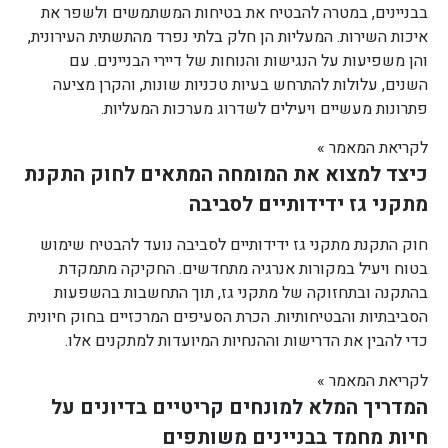
בבניינים, במטרה להבטיח את בטיחות המשתמשים ולשפר את
איכות השירות. המעליות הן חלק בלתי נפרד מהתשתית העירונית,
והן משפיעות על הנגישות והנוחות של דיירי הבניינים. עם
השנים, עלולות להתרחש בעיות טכניות שונות, והקרן מציעה
פתרונות מעשיים ויעילים לשדרוג מערכות המעליות.
לקריאת המאמר »
כיצד למצוא את המומחה המתאים לחוק התקנת
מתקני גז ידידותיים לסביבה
חוק התקנת מתקני גז ידידותיים לסביבה נועד להבטיח שימוש
בטוח ויעיל במקורות אנרגיה מתחדשים. החקיקה מתמקדת
בהתקנה ובתחזוקה של מתקני גז, תוך התחשבות בהשפעות
הסביבתיות והבטיחותיות. הכרת הסעיפים המרכזיים בחוק חיונית
כדי להבין את הדרישות וההנחיות המיועדות למתקנים אלו.
לקריאת המאמר »
המדריך המלא למונחים קריטיים בדיונים על
חיות מחמד בבניינים משותפים