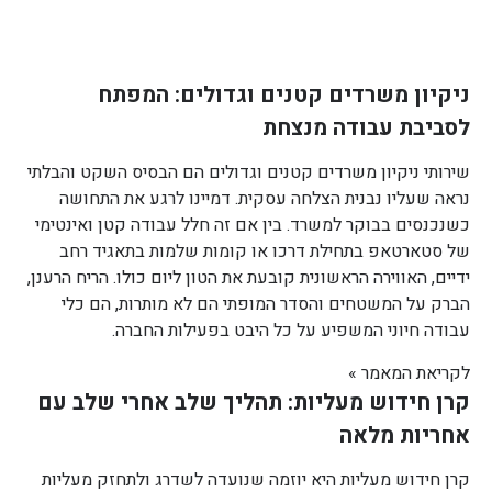
ניקיון משרדים קטנים וגדולים: המפתח
לסביבת עבודה מנצחת
שירותי ניקיון משרדים קטנים וגדולים הם הבסיס השקט והבלתי
נראה שעליו נבנית הצלחה עסקית. דמיינו לרגע את התחושה
כשנכנסים בבוקר למשרד. בין אם זה חלל עבודה קטן ואינטימי
של סטארטאפ בתחילת דרכו או קומות שלמות בתאגיד רחב
ידיים, האווירה הראשונית קובעת את הטון ליום כולו. הריח הרענן,
הברק על המשטחים והסדר המופתי הם לא מותרות, הם כלי
עבודה חיוני המשפיע על כל היבט בפעילות החברה.
לקריאת המאמר »
קרן חידוש מעליות: תהליך שלב אחרי שלב עם
אחריות מלאה
קרן חידוש מעליות היא יוזמה שנועדה לשדרג ולתחזק מעליות