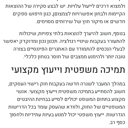
ולמצוא דרכים לייעול עלויות. יש לבצע סקירה של ההוצאות
הקיימות ולבחון אפשרויות לצמצוםן, כגון חיפוש ספקים
חדשים או מיקור חוץ של שירותים מסוימים.
בנוסף, חשוב להיערך להוצאות בלתי צפויות, שיכולות
להתעורר בעקבות שינויי רגולציה. תכנון נכון ומדוקדק יאפשר
לבעלי הנכסים להתמודד עם האתגרים הפיננסיים בצורה
טובה יותר ולהימנע ממצבים של חוסר בטחון כלכלי.
תמיכה משפטית וייעוץ מקצועי
במהלך המעבר לשגרה חדשה בעקבות חוק רישוי העסקים,
חשוב להסתייע בתמיכה משפטית וייעוץ מקצועי. אנשי
מקצוע בתחום המשפט יכולים לסייע בבחינת ההיבטים
המשפטיים של החוק, ולוודא שהעסק עומד בכל הדרישות
הנדרשות. ייעוץ משפטי יכול למנוע בעיות עתידיות ולחסוך
כסף רב.