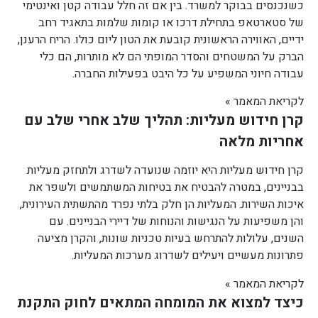
כשנכנסים בבוקר למשרד. בין אם זה חלל עבודה קטן ואינטימי
של סטארטאפ בתחילת דרכו או קומות שלמות בתאגיד רחב
ידיים, האווירה הראשונית קובעת את הטון ליום כולו. הריח הרענן,
הברק על המשטחים והסדר המופתי הם לא מותרות, הם כלי
עבודה חיוני המשפיע על כל היבט בפעילות החברה.
לקריאת המאמר »
קרן חידוש מעליות: תהליך שלב אחרי שלב עם
אחריות מלאה
קרן חידוש מעליות היא יוזמה שנועדה לשדרג ולתחזק מעליות
בבניינים, במטרה להבטיח את בטיחות המשתמשים ולשפר את
איכות השירות. המעליות הן חלק בלתי נפרד מהתשתית העירונית,
והן משפיעות על הנגישות והנוחות של דיירי הבניינים. עם
השנים, עלולות להתרחש בעיות טכניות שונות, והקרן מציעה
פתרונות מעשיים ויעילים לשדרוג מערכות המעליות.
לקריאת המאמר »
כיצד למצוא את המומחה המתאים לחוק התקנת