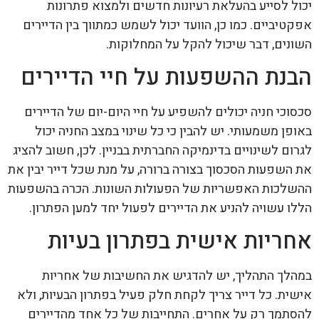
יכול לסייע בהעלאת רעיונות חדשים ולמצוא פתרונות
אפקטיביים. כמו כן, הוועד יכול לשמש כמתווך בין הדיירים
השונים, דבר שיכול להקל על המחלוקות.
הבנת ההשפעות על חיי הדיירים
סכסוכי חניה יכולים להשפיע על חיי היום-יום של הדיירים
באופן משמעותי. יש להבין כי כל שינוי במצב החניה יכול
לגרום לשינויים בדינמיקה החברתית בבניין. לכן, חשוב להציג
את השפעות הסכסוך בצורה ברורה, על מנת שכל דייר יבין את
ההשלכות האפשריות של הפעולות השונות. הכרה בהשפעות
הללו עשויה להניע את הדיירים לפעול יחד למען הפתרון.
אחריות אישית בפתרון בעיות
במהלך התהליך, יש להדגיש את החשיבות של אחריות
אישית. כל דייר צריך לקחת חלק פעיל בפתרון הבעיות, ולא
להסתמך רק על אחרים. התחייבות של כל אחד מהדיירים