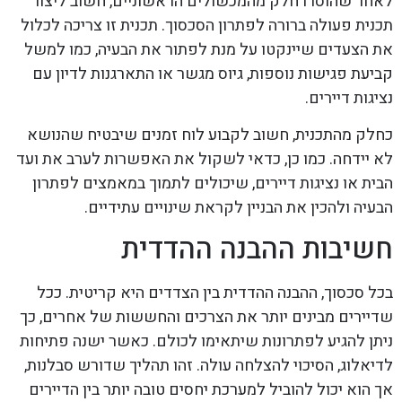
לאחר שהוסרו חלק מהמכשולים הראשוניים, חשוב ליצור
תכנית פעולה ברורה לפתרון הסכסוך. תכנית זו צריכה לכלול
את הצעדים שיינקטו על מנת לפתור את הבעיה, כמו למשל
קביעת פגישות נוספות, גיוס מגשר או התארגנות לדיון עם
נציגות דיירים.
כחלק מהתכנית, חשוב לקבוע לוח זמנים שיבטיח שהנושא
לא יידחה. כמו כן, כדאי לשקול את האפשרות לערב את ועד
הבית או נציגות דיירים, שיכולים לתמוך במאמצים לפתרון
הבעיה ולהכין את הבניין לקראת שינויים עתידיים.
חשיבות ההבנה ההדדית
בכל סכסוך, ההבנה ההדדית בין הצדדים היא קריטית. ככל
שדיירים מבינים יותר את הצרכים והחששות של אחרים, כך
ניתן להגיע לפתרונות שיתאימו לכולם. כאשר ישנה פתיחות
לדיאלוג, הסיכוי להצלחה עולה. זהו תהליך שדורש סבלנות,
אך הוא יכול להוביל למערכת יחסים טובה יותר בין הדיירים