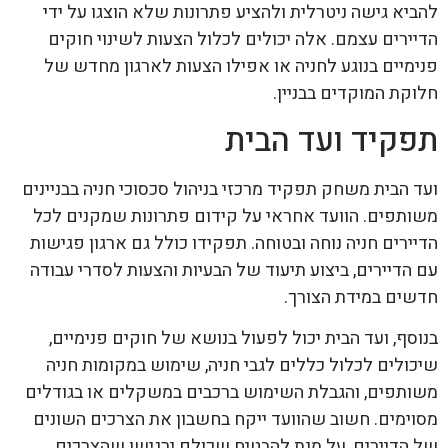
להביא גישה ניטרלית ולהציע פתרונות שלא הוצגו על ידי
הדיירים עצמם. אלה יכולים לכלול הצעות לשינוי חוקים
פנימיים בנוגע לחניה או אפילו הצעות לארגון מחדש של
חלוקת המוקדים בבניין.
תפקיד ועד הבית
ועד הבית משחק תפקיד מרכזי בניהול סכסוכי חניה בבניינים
משותפים. הוועד אחראי על קידום פתרונות שמקנים לכל
הדיירים חניה נוחה ובטוחה. תפקידו כולל גם ארגון פגישות
עם הדיירים, ביצוע תיעוד של הבעיות והצעות לסדרי עבודה
חדשים במידת הצורך.
בנוסף, ועד הבית יכול לפעול בנושא של חוקים פנימיים,
שיכולים לכלול כללים לגבי חניה, שימוש במקומות חניה
משותפים, והגבלת השימוש ברכבים במשקלים או בגודלים
מסוימים. חשוב שהוועד ייקח בחשבון את הצרכים השונים
של הדיירים, על מנת להבטיח שכולם ירגישו שהצרכים