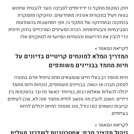
חוק התקנת מתקני גז ידידותיים לסביבה נועד להבטיח שימוש
בטוח ויעיל במקורות אנרגיה מתחדשים. החקיקה מתמקדת
בהתקנה ובתחזוקה של מתקני גז, תוך התחשבות בהשפעות
הסביבתיות והבטיחותיות. הכרת הסעיפים המרכזיים בחוק חיונית
כדי להבין את הדרישות וההנחיות המיועדות למתקנים אלו.
לקריאת המאמר »
המדריך המלא למונחים קריטיים בדיונים על
חיות מחמד בבניינים משותפים
חיות מחמד הן בעלי חיים שנמצאים תחת טיפול אדם במטרה
לספק חברה או הנאה. בבניינים משותפים, נוכחות חיות מחמד
יכולה להעלות שאלות רבות, במיוחד כאשר מדובר בהסכמות בין
דיירים. חשוב להבין מה נחשב לחיית מחמד ומה לא, שכן לעיתים
קרובות נושאים כמו גודל, סוג ומספר החיות יכולים להיות
בעייתיים.
לקריאת המאמר »
ניהול תקציב חכם: אסטרטגיות לשדרוג מעלית