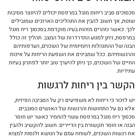
סכסוכים סביב ריחות מנגל במרפסת יכולים להיווצר מסיבות
שונות, אך חשוב להבין את התהליכים הארוכים שמובילים
לכך. כאשר נזהרים מזהות בעיה מוקדמת בסכסוך ריח מנגל
במרפסת, ניתן למנוע התדרדרות של המצב. תהליך זה כולל
הבנה של ההתנהלות היומיומית של השכנים, העדפותיהם
והרגשותיהם. ככל שמבינים את השפעת הריחות על איכות
החיים של השכנים, כך ניתן להיערך טוב יותר לפתרון בעיות
עתידיות.
הקשר בין ריחות לרגשות
יש לזכור כי ריחות לא משפיעים רק על הסביבה הפיזית,
אלא גם על התחושות והרגשות של האנשים הסובבים.
סכסוך ריח מנגל במרפסת עשוי להחמיר כאשר יש חוסר
הבנה או חוסר תקשורת בין הדיירים. חשוב להקשיב ולהבין
את רגשות השכנים, לשוחח עמם על הנושא ולנסות למצוא