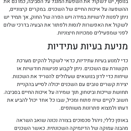
בנוסף, יש לשקול את השפעת המנגל על הסביבה, כמו גם את
ההשפעה על איכות החיים של השכנים. במקרים קיצוניים,
ניתן לפנות לרשויות במידה ויש הפרה של החוק, אך תמיד יש
לשקול את האפשרות לנסות ולפתור את הבעיה בדרכי שלום
לפני שמפעילים סמכויות חיצוניות.
מניעת בעיות עתידיות
כדי למנוע בעיות עתידיות, כדאי לשקול להקים מערכת
תקשורת עם השכנים. ניתן לקבוע פגישות חודשיות או
שיחות כדי לדון בנושאים שעלולים להטריד את השכנות.
יצירת קשרים טובים עם השכנים יכולה לסייע בהקניית
תחושת שייכות וביטחון, תוך שמירה על איכות החיים בסביבה.
חשוב לקיים שיח פתוח ומכיל, שבו כל אחד יכול להביע את
דעתו ולמצוא פתרונות משותפים.
באופן כללי, ניהול סכסוכים בצורה נכונה שואב השראה
מהבנה עמוקה של הדינמיקה השכונתית. כאשר השכנים