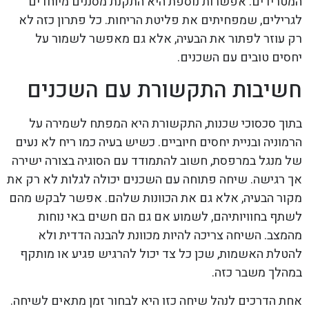
המטרידים. אפשרות נוספת היא התקנת מסננים מיוחדים
לגרילים, שמפחיתים את פליטת הריחות. כל פתרון כזה לא
רק עוזר לפתור את הבעיה, אלא גם מאפשר לשמור על
יחסים טובים עם השכנים.
חשיבות התקשורת עם השכנים
בתוך סכסוכי שכנות, התקשורת היא המפתח לשמירה על
הרמוניה ובניית יחסים חיוביים. כשיש בעיה כמו ריח לא נעים
של מנגל במרפסת, חשוב להתמודד עם הסוגיה בצורה ישירה
אך רגישה. שיחה פתוחה עם השכנים יכולה לגלות לא רק את
מקור הבעיה, אלא גם את הכוונות שלהם. אפשר לבקש מהם
לשתף בחוויותיהם, לשמוע אם גם הם חשים באי נוחות
מהמצב. השיחה צריכה להיות מכוונת להבנה הדדית ולא
להטלת האשמות, שכן כל צד יכול להרגיש פגיע או מותקף
במהלך משבר כזה.
אחת הדרכים לנהל שיחה כזו היא לבחור זמן מתאים לשיחה.