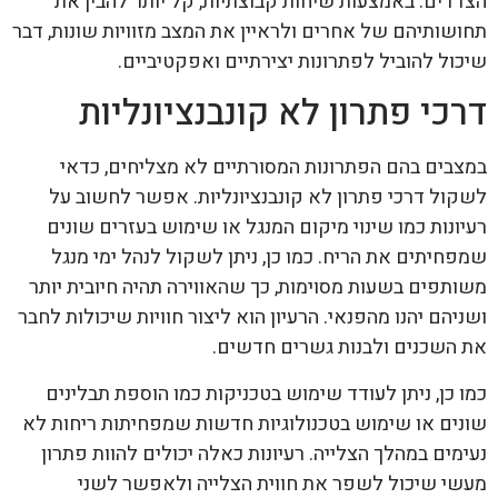
הצדדים. באמצעות שיחות קבוצתיות, קל יותר להבין את
תחושותיהם של אחרים ולראיין את המצב מזוויות שונות, דבר
שיכול להוביל לפתרונות יצירתיים ואפקטיביים.
דרכי פתרון לא קונבנציונליות
במצבים בהם הפתרונות המסורתיים לא מצליחים, כדאי
לשקול דרכי פתרון לא קונבנציונליות. אפשר לחשוב על
רעיונות כמו שינוי מיקום המנגל או שימוש בעזרים שונים
שמפחיתים את הריח. כמו כן, ניתן לשקול לנהל ימי מנגל
משותפים בשעות מסוימות, כך שהאווירה תהיה חיובית יותר
ושניהם יהנו מהפנאי. הרעיון הוא ליצור חוויות שיכולות לחבר
את השכנים ולבנות גשרים חדשים.
כמו כן, ניתן לעודד שימוש בטכניקות כמו הוספת תבלינים
שונים או שימוש בטכנולוגיות חדשות שמפחיתות ריחות לא
נעימים במהלך הצלייה. רעיונות כאלה יכולים להוות פתרון
מעשי שיכול לשפר את חווית הצלייה ולאפשר לשני