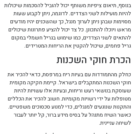
בנוסף, תיאום ציפיות משותף יכול להוביל להסכמות שיכולות
להיות מועילות לשני הצדדים. לדוגמה, ניתן לקבוע שעות
מסוימות שבהן ניתן לערוך מנגל, כך שהשכנים יהיו מודעים
מראש ויוכלו להתכונן. כל צד יכול להציע פתרונות שיכולים
להתאים לשני הצדדים, כמו שימוש בגריל חשמלי במקום
גריל פחמים, שיכול להקטין את הריחות המטרידים.
הכרת חוקי השכנות
כחלק מהתמודדות עם בעיות ריח במרפסת, כדאי להכיר את
חוקי השכנות המתקבלים בישראל. קיימת חקיקה מקומית
שעוסקת בנושאי רעש וריחות, ובעיות אלו עשויות להיות
מטופלות על ידי רשויות מקומיות. חשוב להכיר את הכללים
והתקנות שנוגעים למנגלים, כדי למנוע סכסוכים משפטיים.
כאשר השיח מתנהל על בסיס מידע ברור, קל יותר לעבור
לשיחה עניינית.