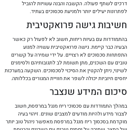
דרכים לשתף פעולה. הקשבה והבנה עשויות להוביל
לפתרונות יעילים יותר ולמניעת סכסוכים בעתיד.
חשיבות גישה פרואקטיבית
בהתמודדות עם בעיות ריחות, חשוב לא לפעול רק כאשר
הבעיה כבר קיימת. גישה פרואקטיבית עשויה למנוע
התפתחות סכסוכים לא רצויים. על ידי שמירה על קשרים
טובים עם השכנים, מתן תשומת לב לתגובותיהם ולסימנים
לשינוי, ניתן להקטין את הסיכוי לסכסוכים. השקעה במערכות
יחסים חיוביות יכולה לשפר את חוויית המגורים בכללותה.
סיכום המידע שנצבר
במהלך התמודדות עם סכסוכי ריח מנגל במרפסת, חשוב
לצבור מידע ולהיות מודעים למצבים שונים. זיהוי בעיה
מוקדמת בסכסוך ריח מנגל במרפסת מאפשר ניהול טוב יותר
של המצב, שמירה על יחסים טובים עם השכנים והבטחת