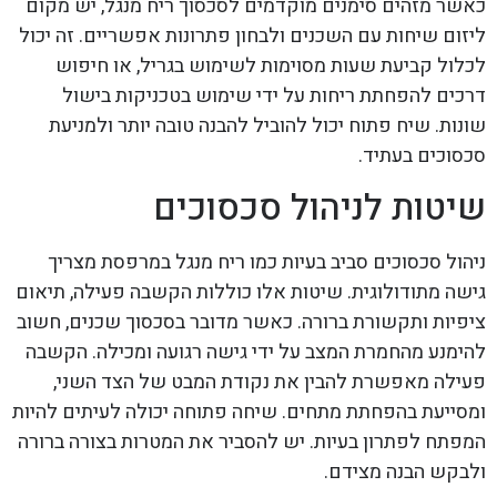
כאשר מזהים סימנים מוקדמים לסכסוך ריח מנגל, יש מקום
ליזום שיחות עם השכנים ולבחון פתרונות אפשריים. זה יכול
לכלול קביעת שעות מסוימות לשימוש בגריל, או חיפוש
דרכים להפחתת ריחות על ידי שימוש בטכניקות בישול
שונות. שיח פתוח יכול להוביל להבנה טובה יותר ולמניעת
סכסוכים בעתיד.
שיטות לניהול סכסוכים
ניהול סכסוכים סביב בעיות כמו ריח מנגל במרפסת מצריך
גישה מתודולוגית. שיטות אלו כוללות הקשבה פעילה, תיאום
ציפיות ותקשורת ברורה. כאשר מדובר בסכסוך שכנים, חשוב
להימנע מהחמרת המצב על ידי גישה רגועה ומכילה. הקשבה
פעילה מאפשרת להבין את נקודת המבט של הצד השני,
ומסייעת בהפחתת מתחים. שיחה פתוחה יכולה לעיתים להיות
המפתח לפתרון בעיות. יש להסביר את המטרות בצורה ברורה
ולבקש הבנה מצידם.