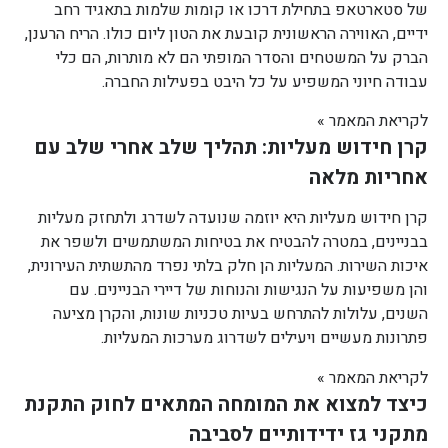
של סטארטאפ בתחילת דרכו או קומות שלמות בתאגיד רחב
ידיים, האווירה הראשונית קובעת את הטון ליום כולו. הריח הרענן,
הברק על המשטחים והסדר המופתי הם לא מותרות, הם כלי
עבודה חיוני המשפיע על כל היבט בפעילות החברה.
לקריאת המאמר »
קרן חידוש מעליות: תהליך שלב אחרי שלב עם
אחריות מלאה
קרן חידוש מעליות היא יוזמה שנועדה לשדרג ולתחזק מעליות
בבניינים, במטרה להבטיח את בטיחות המשתמשים ולשפר את
איכות השירות. המעליות הן חלק בלתי נפרד מהתשתית העירונית,
והן משפיעות על הנגישות והנוחות של דיירי הבניינים. עם
השנים, עלולות להתרחש בעיות טכניות שונות, והקרן מציעה
פתרונות מעשיים ויעילים לשדרוג מערכות המעליות.
לקריאת המאמר »
כיצד למצוא את המומחה המתאים לחוק התקנת
מתקני גז ידידותיים לסביבה