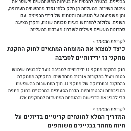
בבניינים, במטרה להבטיח את בטיחות המשתמשים ולשפר את
איכות השירות. המעליות הן חלק בלתי נפרד מהתשתית העירונית,
והן משפיעות על הנגישות והנוחות של דיירי הבניינים. עם
השנים, עלולות להתרחש בעיות טכניות שונות, והקרן מציעה
פתרונות מעשיים ויעילים לשדרוג מערכות המעליות.
לקריאת המאמר »
כיצד למצוא את המומחה המתאים לחוק התקנת
מתקני גז ידידותיים לסביבה
חוק התקנת מתקני גז ידידותיים לסביבה נועד להבטיח שימוש
בטוח ויעיל במקורות אנרגיה מתחדשים. החקיקה מתמקדת
בהתקנה ובתחזוקה של מתקני גז, תוך התחשבות בהשפעות
הסביבתיות והבטיחותיות. הכרת הסעיפים המרכזיים בחוק חיונית
כדי להבין את הדרישות וההנחיות המיועדות למתקנים אלו.
לקריאת המאמר »
המדריך המלא למונחים קריטיים בדיונים על
חיות מחמד בבניינים משותפים