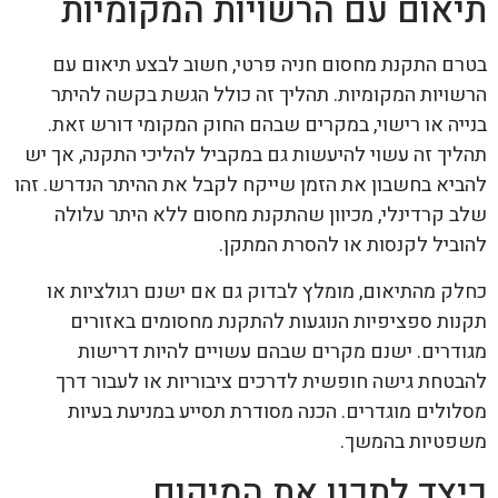
תיאום עם הרשויות המקומיות
בטרם התקנת מחסום חניה פרטי, חשוב לבצע תיאום עם
הרשויות המקומיות. תהליך זה כולל הגשת בקשה להיתר
בנייה או רישוי, במקרים שבהם החוק המקומי דורש זאת.
תהליך זה עשוי להיעשות גם במקביל להליכי התקנה, אך יש
להביא בחשבון את הזמן שייקח לקבל את ההיתר הנדרש. זהו
שלב קרדינלי, מכיוון שהתקנת מחסום ללא היתר עלולה
להוביל לקנסות או להסרת המתקן.
כחלק מהתיאום, מומלץ לבדוק גם אם ישנם רגולציות או
תקנות ספציפיות הנוגעות להתקנת מחסומים באזורים
מגודרים. ישנם מקרים שבהם עשויים להיות דרישות
להבטחת גישה חופשית לדרכים ציבוריות או לעבור דרך
מסלולים מוגדרים. הכנה מסודרת תסייע במניעת בעיות
משפטיות בהמשך.
כיצד לתכנן את המיקום