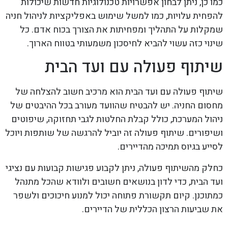
כמו כן, ניתן לבחון אפשרויות טכנולוגיות חדשות שיכולות
להפחית עלויות, כמו למשל שימוש באפליקציות לניהול חניה
שמקלות על התהליך ומפחיתות את הצורך בכוח אדם. כל
שינוי כזה עשוי להביא לחיסכון משמעותי בטווח הארוך.
שיתוף פעולה עם ועד הבית
שיתוף פעולה עם ועד הבית הוא מרכיב חשוב להצלחה של
מחסום החניה. יש להבטיח שהוועד מעורב בכל ההיבטים של
ניהול המערכת, כולל קבלת החלטות לגבי תחזוקה, שיפוטים
ושיפורים. שיתוף פעולה זה יוביל להרגשה של שותפות ויוכל
לסייע בגיוס תמיכה מהדיירים.
כחלק מהשיתוף פעולה, ניתן לקבוע פגישות קבועות עם נציגי
ועד הבית, כדי לדון בנושאים חשובים ולוודא שהכל מתנהל
כמתוכנן. קיום תקשורת פתוחה יכול למנוע חיכוכים ולשפר
את שביעות הרצון הכללית של הדיירים.