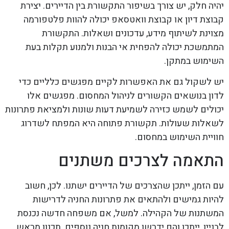
יהיה חלק, יש צורך בשיפור התקשורת בין הדיירים. יצירת
קבוצת דיון או קבוצת וואטסאפ יכולה להוות פלטפורמה
מצוינת לשיתוף מידע, עדכונים ושאלות. התקשורת
המתמשכת יכולה להפחית אי הבנות ולמנוע תקלות בעת
השימוש במתקן.
יש לשקול גם את האפשרות לקיים מפגשים כלליים כדי
לדון בנושאים הקשורים לניהול המחסום. מפגשים אלו
יכולים לשמש כזירה לשמיעת דעות שונות ולמציאת פתרונות
לשאלות שעולות. תקשורת פתוחה היא המפתח לשדרוג
חוויית השימוש במחסום.
התאמה לצרכים משתנים
עם הזמן, ייתכן שהצרכים של הדיירים ישתנו. לכן, חשוב
להיות גמישים ולהתאים את פתרונות החניה לדרישות
המשתנות של הקהילה. למשל, אם משפחה חדשה נכנסת
לבניין, ייתכן והם ידרשו מקומות חניה נוספים. תכנון מראש