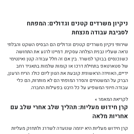
ניקיון משרדים קטנים וגדולים: המפתח
לסביבת עבודה מנצחת
שירותי ניקיון משרדים קטנים וגדולים הם הבסיס השקט והבלתי
נראה שעליו נבנית הצלחה עסקית. דמיינו לרגע את התחושה
כשנכנסים בבוקר למשרד. בין אם זה חלל עבודה קטן ואינטימי
של סטארטאפ בתחילת דרכו או קומות שלמות בתאגיד רחב
ידיים, האווירה הראשונית קובעת את הטון ליום כולו. הריח הרענן,
הברק על המשטחים והסדר המופתי הם לא מותרות, הם כלי
עבודה חיוני המשפיע על כל היבט בפעילות החברה.
לקריאת המאמר »
קרן חידוש מעליות: תהליך שלב אחרי שלב עם
אחריות מלאה
קרן חידוש מעליות היא יוזמה שנועדה לשדרג ולתחזק מעליות