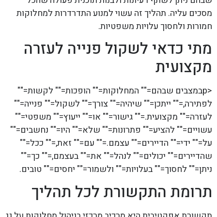
שבהם ניתן לשתף רעיונות ולבנות תוכנית פעולה שהכל
מסכים עליה. תהליך זה עשוי למנוע התדרדרות למחלוקות
חמורות ולחסוך עלויות משפטיות.
מתי כדאי לשקול פנייה לעזרה
מקצועית
<pבמצבים שבהם="" המחלוקות="" הופכות="" לקשות=""
לפתירה,="" ייתכן="" שיהיה="" צורך="" לשקול="" פנייה=""
לעזרה="" מקצועית.="" גישור="" או="" ייעוץ="" משפטי=""
עשויים="" להציע="" פתרונות="" שלא="" היו="" נחשבים=""
על="" ידי="" הדיירים="" עצמם.="" עם="" זאת,="" ככל=""
שהדיירים="" יכולים="" לנהל="" את="" בעצמם,="" כך=""
ניתן="" לחסוך="" בעלויות="" ולשמור="" יחסים="" טובים.
תרומת התקשורת לכל תהליך
תקשורת אפקטיבית היא מרכיב מרכזי בניהול מחלוקות על גג