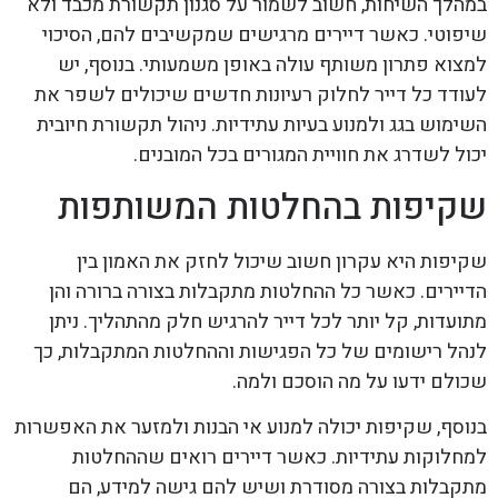
במהלך השיחות, חשוב לשמור על סגנון תקשורת מכבד ולא
שיפוטי. כאשר דיירים מרגישים שמקשיבים להם, הסיכוי
למצוא פתרון משותף עולה באופן משמעותי. בנוסף, יש
לעודד כל דייר לחלוק רעיונות חדשים שיכולים לשפר את
השימוש בגג ולמנוע בעיות עתידיות. ניהול תקשורת חיובית
יכול לשדרג את חוויית המגורים בכל המובנים.
שקיפות בהחלטות המשותפות
שקיפות היא עקרון חשוב שיכול לחזק את האמון בין
הדיירים. כאשר כל ההחלטות מתקבלות בצורה ברורה והן
מתועדות, קל יותר לכל דייר להרגיש חלק מהתהליך. ניתן
לנהל רישומים של כל הפגישות וההחלטות המתקבלות, כך
שכולם ידעו על מה הוסכם ולמה.
בנוסף, שקיפות יכולה למנוע אי הבנות ולמזער את האפשרות
למחלוקות עתידיות. כאשר דיירים רואים שההחלטות
מתקבלות בצורה מסודרת ושיש להם גישה למידע, הם