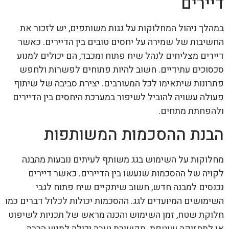
דיירים
במהלך ניהול המחלוקות על גגות משותפים, יש לזכור את
החשיבות של שמירה על יחסים טובים בין הדיירים. כאשר
דיירים מצליחים לנהל שיח פתוח ומכבד, הם יכולים למנוע
סכסוכים עתידיים. חשוב להיות פתוחים לפשרות ולחפש
פתרונות שיתאימו לכל המעורבים. יצירת סביבה של שיתוף
פעולה עשויה להוביל לשיפור במערכת היחסים בין הדיירים
ולהפחתת מתחים.
הבנת ההסכמות המשותפות
מחלוקות על השימוש בגג משותף לעיתים נובעות מהבנה
לקויה של ההסכמות שנעשו בין הדיירים. כאשר דיירים
נכנסים למבנה חדש, חשוב שיתקיים שיח פתוח לגבי
השימושים המיועדים לגג. ההסכמות יכולות לכלול דברים כמו
חלוקת שטח, זמן השימוש והכנה מראש של תכניות לשיפוט
או לתחזוקה שוטפת. תקשורת טובה יכולה למנוע הרבה