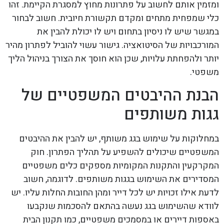
ומזמין אותם לחשוב על פתרונות מחוץ למסגרת הקיימת. זהו
כלי שמפחית מתחים ומקדם תקשורת חיובית. חשוב לבחור
במגשר שיש לו ניסיון בתחום ויש לו יכולת להבין את
המורכבויות של הסיטואציה. גישור עשוי להוביל לפתרון מהיר
יותר ולהפחתת עלויות, שכן הוא חוסך את הצורך בניהול הליך
משפטי.
הבנת ההיבטים המשפטיים של
גגות משותפים
במחלוקות על שימוש בגג משותף, יש להבין את ההיבטים
המשפטיים שיכולים להשפיע על תהליך הפתרון. חוק
המקרקעין והתקנות המקומיות מספקים כלים משפטיים
המסדירים את השימוש בגגות משותפים. לדוגמה, חשוב
לדעת אילו זכויות יש לכל דייר ומהן החובות החלות עליו. יש
לוודא שהשימוש בגג נעשה בהתאם להסכמות שנקבעו
באספות דיירים או במסמכים משפטיים, כמו תקנון הבית