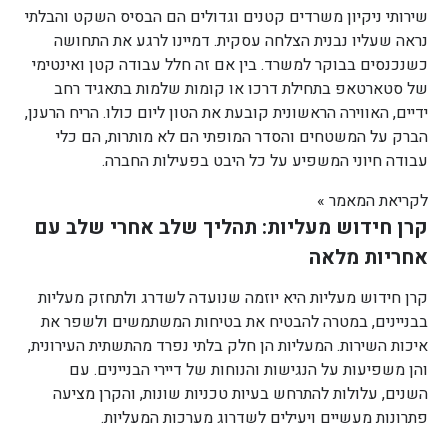
שירותי ניקיון משרדים קטנים וגדולים הם הבסיס השקט והבלתי
נראה שעליו נבנית הצלחה עסקית. דמיינו לרגע את התחושה
כשנכנסים בבוקר למשרד. בין אם זה חלל עבודה קטן ואינטימי
של סטארטאפ בתחילת דרכו או קומות שלמות בתאגיד רחב
ידיים, האווירה הראשונית קובעת את הטון ליום כולו. הריח הרענן,
הברק על המשטחים והסדר המופתי הם לא מותרות, הם כלי
עבודה חיוני המשפיע על כל היבט בפעילות החברה.
לקריאת המאמר »
קרן חידוש מעליות: תהליך שלב אחרי שלב עם
אחריות מלאה
קרן חידוש מעליות היא יוזמה שנועדה לשדרג ולתחזק מעליות
בבניינים, במטרה להבטיח את בטיחות המשתמשים ולשפר את
איכות השירות. המעליות הן חלק בלתי נפרד מהתשתית העירונית,
והן משפיעות על הנגישות והנוחות של דיירי הבניינים. עם
השנים, עלולות להתרחש בעיות טכניות שונות, והקרן מציעה
פתרונות מעשיים ויעילים לשדרוג מערכות המעליות.