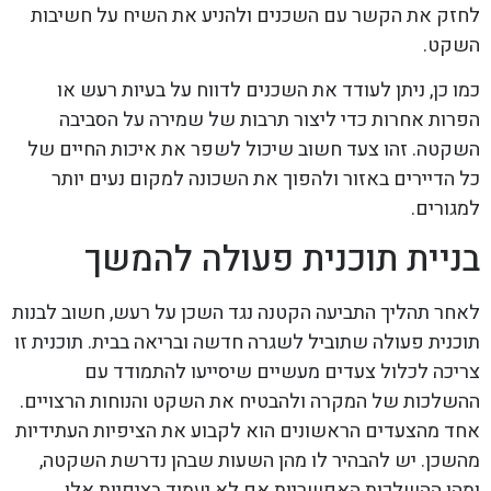
לחזק את הקשר עם השכנים ולהניע את השיח על חשיבות
השקט.
כמו כן, ניתן לעודד את השכנים לדווח על בעיות רעש או
הפרות אחרות כדי ליצור תרבות של שמירה על הסביבה
השקטה. זהו צעד חשוב שיכול לשפר את איכות החיים של
כל הדיירים באזור ולהפוך את השכונה למקום נעים יותר
למגורים.
בניית תוכנית פעולה להמשך
לאחר תהליך התביעה הקטנה נגד השכן על רעש, חשוב לבנות
תוכנית פעולה שתוביל לשגרה חדשה ובריאה בבית. תוכנית זו
צריכה לכלול צעדים מעשיים שיסייעו להתמודד עם
ההשלכות של המקרה ולהבטיח את השקט והנוחות הרצויים.
אחד מהצעדים הראשונים הוא לקבוע את הציפיות העתידיות
מהשכן. יש להבהיר לו מהן השעות שבהן נדרשת השקטה,
ומהן ההשלכות האפשריות אם לא יעמוד בציפיות אלו.