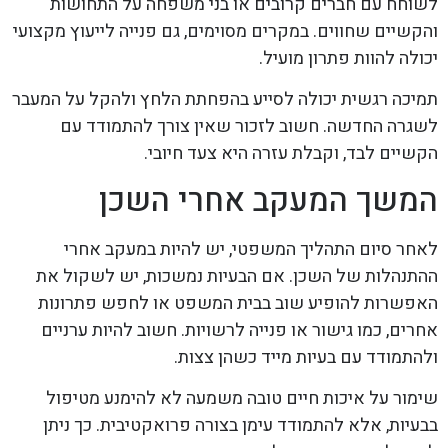
לשוחח עם חברים קרובים או בני משפחה על התחושות
והקשיים שחווים. במקרים מסוימים, גם פנייה לייעוץ מקצועי
יכולה להוות פתרון מועיל.
תמיכה רגשית יכולה לסייע בהפחתת הלחץ ולהקל על המעבר
לשגרה החדשה. חשוב לזכור שאין צורך להתמודד עם
הקשיים לבד, וקבלת עזרה היא צעד חיובי.
המשך המעקב אחרי השכן
לאחר סיום התהליך המשפטי, יש להיות במעקב אחרי
ההתנהלות של השכן. אם הבעיות נמשכות, יש לשקול את
האפשרות להופיע שוב בבית המשפט או לחפש פתרונות
אחרים, כמו גישור או פנייה לרשויות. חשוב להיות ערניים
ולהתמודד עם בעיות מייד כשהן צצות.
שימור על איכות חיים טובה משמעה לא להימנע מטיפול
בבעיות, אלא להתמודד עימן בצורה פרואקטיבית. כך ניתן