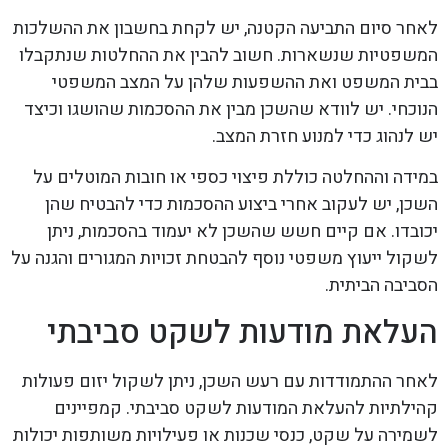
לאחר סיום התביעה הקטנה, יש לקחת בחשבון את ההשלכות
המשפטיות שנשארות. חשוב להבין את ההחלטות שנתקבלו
בבית המשפט ואת ההשפעות שלהן על המצב המשפטי
הנוכחי. יש לוודא שהשכן מבין את ההסכמות שהושגו וכיצד
יש לנהוג כדי למנוע חזרת המצב.
במידה וההחלטה כוללת פיצוי כספי או חובות המוטלים על
השכן, יש לעקוב אחרי ביצוע ההסכמות כדי להבטיח שהן
יכובדו. אם קיים חשש שהשכן לא יעמוד בהסכמות, ניתן
לשקול ייעוץ משפטי נוסף להבטחת זכויות המגורים והגנה על
הסביבה הביתית.
העלאת מודעות לשקט סביבתי
לאחר ההתמודדות עם רעש השכן, ניתן לשקול יזום פעולות
קהילתיות להעלאת המודעות לשקט סביבתי. קמפיינים
לשמירה על שקט, כנסי שכנות או פעילויות משותפות יכולות