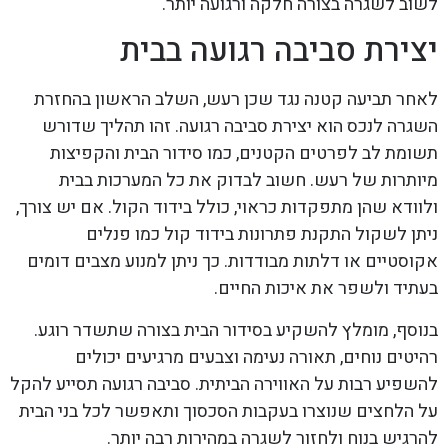
לשוב לשגרה בצורה חלקה ורגועה יותר.
יצירת סביבה רגועה בבית
לאחר תביעה קטנה נגד שכן רעש, השלב הראשון בהחזרת
השגרה לנכס הוא יצירת סביבה רגועה. זהו תהליך שדורש
תשומת לב לפרטים הקטנים, כמו סידור הבית והקפיצות
מיותרות של רעש. חשוב לבדוק את כל המערכות בבית
ולוודא שהן מתפקדות כראוי, כולל בידוד הקול. אם יש צורך,
ניתן לשקול התקנת פתרונות בידוד קול כמו פנלים
אקוסטיים או דלתות מבודדות. כך ניתן למנוע מצבים דומים
בעתיד ולשפר את איכות החיים.
בנוסף, מומלץ להשקיע בסידור הבית בצורה שתשדר רוגע.
רהיטים נוחים, תאורה נעימה וצבעים מרגיעים יכולים
להשפיע רבות על האווירה הביתית. סביבה רגועה תסייע להקל
על הלחצים שנוצרו בעקבות הסכסוך ותאפשר לכל בני הבית
להרגיש בנוח ולחזור לשגרה במהירות רבה יותר.