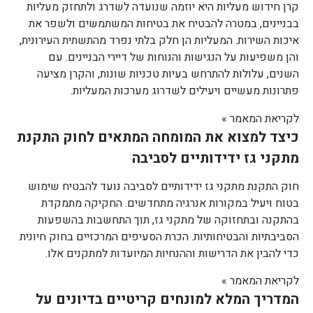
קרן חידוש מעליות היא יוזמה שנועדה לשדרג ולתחזק מעליות
בבניינים, במטרה להבטיח את בטיחות המשתמשים ולשפר את
איכות השירות. המעליות הן חלק בלתי נפרד מהתשתית העירונית,
והן משפיעות על הנגישות והנוחות של דיירי הבניינים. עם
השנים, עלולות להתרחש בעיות טכניות שונות, והקרן מציעה
פתרונות מעשיים ויעילים לשדרוג מערכות המעליות.
לקריאת המאמר »
כיצד למצוא את המומחה המתאים לחוק התקנת
מתקני גז ידידותיים לסביבה
חוק התקנת מתקני גז ידידותיים לסביבה נועד להבטיח שימוש
בטוח ויעיל במקורות אנרגיה מתחדשים. החקיקה מתמקדת
בהתקנה ובתחזוקה של מתקני גז, תוך התחשבות בהשפעות
הסביבתיות והבטיחותיות. הכרת הסעיפים המרכזיים בחוק חיונית
כדי להבין את הדרישות וההנחיות המיועדות למתקנים אלו.
לקריאת המאמר »
המדריך המלא למונחים קריטיים בדיונים על