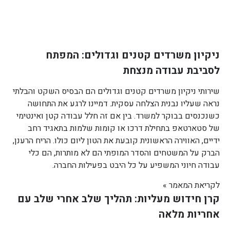
ניקיון משרדים קטנים וגדולים: המפתח
לסביבת עבודה מנצחת
שירותי ניקיון משרדים קטנים וגדולים הם הבסיס השקט והבלתי
נראה שעליו נבנית הצלחה עסקית. דמיינו לרגע את התחושה
כשנכנסים בבוקר למשרד. בין אם זה חלל עבודה קטן ואינטימי
של סטארטאפ בתחילת דרכו או קומות שלמות בתאגיד רחב
ידיים, האווירה הראשונית קובעת את הטון ליום כולו. הריח הרענן,
הברק על המשטחים והסדר המופתי הם לא מותרות, הם כלי
עבודה חיוני המשפיע על כל היבט בפעילות החברה.
לקריאת המאמר »
קרן חידוש מעליות: תהליך שלב אחרי שלב עם
אחריות מלאה