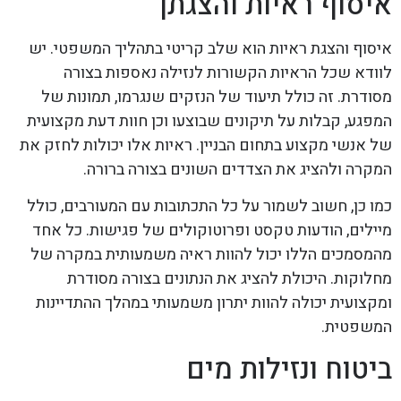
איסוף ראיות והצגתן
איסוף והצגת ראיות הוא שלב קריטי בתהליך המשפטי. יש
לוודא שכל הראיות הקשורות לנזילה נאספות בצורה
מסודרת. זה כולל תיעוד של הנזקים שנגרמו, תמונות של
המפגע, קבלות על תיקונים שבוצעו וכן חוות דעת מקצועית
של אנשי מקצוע בתחום הבניין. ראיות אלו יכולות לחזק את
המקרה ולהציג את הצדדים השונים בצורה ברורה.
כמו כן, חשוב לשמור על כל התכתובות עם המעורבים, כולל
מיילים, הודעות טקסט ופרוטוקולים של פגישות. כל אחד
מהמסמכים הללו יכול להוות ראיה משמעותית במקרה של
מחלוקות. היכולת להציג את הנתונים בצורה מסודרת
ומקצועית יכולה להוות יתרון משמעותי במהלך ההתדיינות
המשפטית.
ביטוח ונזילות מים