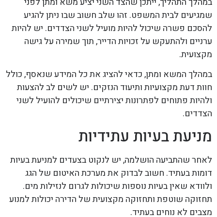
במהלך התהליך, ייתכן שהצד השני יציע משא ומתן לפני
שמגיעים לבית המשפט. זהו שלב חשוב שבו ניתן להגיע
להסכם פשרה שיכול להיות מועיל לשני הצדדים. יש להיות
ערניים ולהתעקש על זכויות הדייר, תוך שמירה על גישה
מקצועית.
במהלך המשא ומתן, כדאי להציג את כל המידע שנאסף, כולל
חוות דעת מקצועיות ותיעוד הנזקים. יש לשים לב להצעות
ולהיות פתוחים לפתרונות יצירתיים שיכולים להועיל לשני
הצדדים.
מניעת בעיות עתידיות
לאחר שהתביעה הושלמה, יש לנקוט בצעדים למניעת בעיות
דומות בעתיד. חשוב לבדוק את מערכת האיטום של הגג
ולוודא שאין בעיות נוספות שיכולות לגרום לנזילות מים.
תחזוקה שוטפת ותחזוקה מקצועית של הדירה יכולות למנוע
מצבים לא נוחים בעתיד.