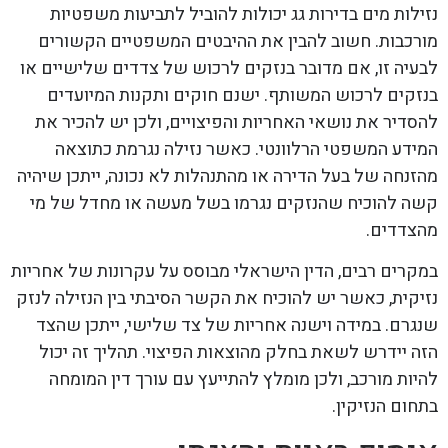
נזילות מים בדירות גג יכולות להוביל לתביעות משפטיות
מורכבות. חשוב להבין את ההיבטים המשפטיים הקשורים
לבעיה זו, אם מדובר בנזקים לרכוש של צדדים שלישיים או
בנזקים לרכוש המשותף. ישנם חוקים ותקנות המיועדים
להסדיר את נושאי האחריות והפיצויים, ולכן יש להכיר את
המידע המשפטי הרלוונטי. כאשר נזילה נגרמת כתוצאה
מהזנחה של בעל הדירה או מהתנהלות לא נכונה, ייתכן שיהיה
קשה להוכיח שהנזקים נגרמו בשל מעשה או מחדל של מי
מהצדדים.
במקרים רבים, הדין הישראלי מבוסס על עקרונות של אחריות
נזיקית, כאשר יש להוכיח את הקשר הסיבתי בין הנזילה לנזק
שנגרם. במידה וישנה אחריות של צד שלישי, ייתכן שהצד
הזה יידרש לשאת בחלק מהוצאות הפיצוי. תהליך זה יכול
להיות מורכב, ולכן מומלץ להתייעץ עם עורך דין המומחה
בתחום הנזיקין.