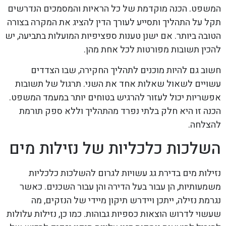
המשפט. הכנה מוקדמת של כל הראיות והמסמכים הנדרשים
תקל על התהליך ותסייע לעורך הדין להציג את המקרה בצורה
הטובה ביותר. אם ישנן טענות ספציפיות המועלות בתביעה, יש
להכין תשובות מפורטות לכל אחת מהן.
חשוב גם להיות מוכנים לתהליך החקירה, שבו הצדדים
עשויים לשאול שאלות אחד את השני. תרגול של תשובות
אפשריות יכול לעזור להרגיש בטוחים יותר במעמד המשפט.
הכנה זו היא חלק בלתי נפרד מהתהליך וללא ספק תורמת
להצלחה.
השלכות כלכליות של נזילות מים
נזילות מים בדירת גג עשויות לגרום להשלכות כלכליות
משמעותיות, הן עבור בעל הדירה והן עבור השכנים. כאשר
נגרמת נזילה, ייתכן ויידרש תיקון מיידי של הנזקים, מה
שעשוי לדרוש הוצאות כספיות גבוהות. כמו כן, נזילות עלולות