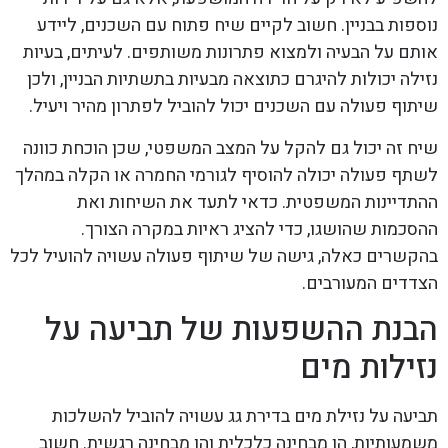
נוספות בבניין. חשוב לקיים שיח פתוח עם השכנים, ליידע
אותם על הבעיה ולמצוא פתרונות משותפים. לעיתים, בעיות
נזילה יכולות להיגרם כתוצאה מבעיות בתשתיות הבניין, ולכן
שיתוף פעולה עם השכנים יכול להוביל לפתרון מהיר ויעיל.
שיח זה יכול גם להקל על המצב המשפטי, שכן הוכחת כוונה
לשתף פעולה יכולה להוסיף לגורמי החמרה או הקלה במהלך
ההתדיינות המשפטית. כדאי לתעד את השיחות ואת
ההסכמות שהושגו, כדי להציג ראיות במקרה הצורך.
בהקשרים כאלה, גישה של שיתוף פעולה עשויה להועיל לכל
הצדדים המעורבים.
הבנת ההשפעות של תביעה על
נזילות מים
תביעה על נזילת מים בדירת גג עשויה להוביל להשלכות
משמעותיות, הן מבחינה כלכלית והן מבחינה רגשית. חשוב