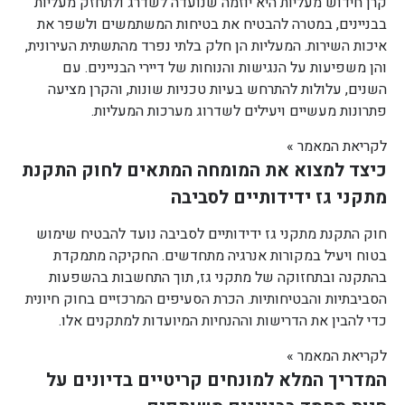
קרן חידוש מעליות היא יוזמה שנועדה לשדרג ולתחזק מעליות
בבניינים, במטרה להבטיח את בטיחות המשתמשים ולשפר את
איכות השירות. המעליות הן חלק בלתי נפרד מהתשתית העירונית,
והן משפיעות על הנגישות והנוחות של דיירי הבניינים. עם
השנים, עלולות להתרחש בעיות טכניות שונות, והקרן מציעה
פתרונות מעשיים ויעילים לשדרוג מערכות המעליות.
לקריאת המאמר »
כיצד למצוא את המומחה המתאים לחוק התקנת
מתקני גז ידידותיים לסביבה
חוק התקנת מתקני גז ידידותיים לסביבה נועד להבטיח שימוש
בטוח ויעיל במקורות אנרגיה מתחדשים. החקיקה מתמקדת
בהתקנה ובתחזוקה של מתקני גז, תוך התחשבות בהשפעות
הסביבתיות והבטיחותיות. הכרת הסעיפים המרכזיים בחוק חיונית
כדי להבין את הדרישות וההנחיות המיועדות למתקנים אלו.
לקריאת המאמר »
המדריך המלא למונחים קריטיים בדיונים על