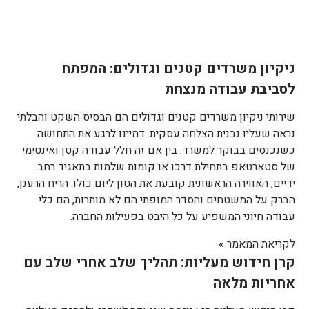
ניקיון משרדים קטנים וגדולים: המפתח
לסביבת עבודה מנצחת
שירותי ניקיון משרדים קטנים וגדולים הם הבסיס השקט והבלתי
נראה שעליו נבנית הצלחה עסקית. דמיינו לרגע את התחושה
כשנכנסים בבוקר למשרד. בין אם זה חלל עבודה קטן ואינטימי
של סטארטאפ בתחילת דרכו או קומות שלמות בתאגיד רחב
ידיים, האווירה הראשונית קובעת את הטון ליום כולו. הריח הרענן,
הברק על המשטחים והסדר המופתי הם לא מותרות, הם כלי
עבודה חיוני המשפיע על כל היבט בפעילות החברה.
לקריאת המאמר »
קרן חידוש מעליות: תהליך שלב אחרי שלב עם
אחריות מלאה