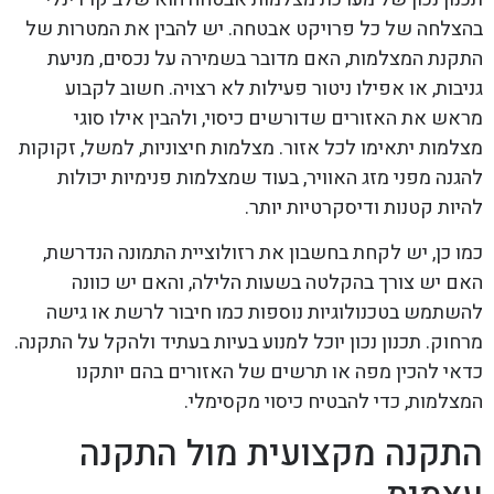
בהצלחה של כל פרויקט אבטחה. יש להבין את המטרות של
התקנת המצלמות, האם מדובר בשמירה על נכסים, מניעת
גניבות, או אפילו ניטור פעילות לא רצויה. חשוב לקבוע
מראש את האזורים שדורשים כיסוי, ולהבין אילו סוגי
מצלמות יתאימו לכל אזור. מצלמות חיצוניות, למשל, זקוקות
להגנה מפני מזג האוויר, בעוד שמצלמות פנימיות יכולות
להיות קטנות ודיסקרטיות יותר.
כמו כן, יש לקחת בחשבון את רזולוציית התמונה הנדרשת,
האם יש צורך בהקלטה בשעות הלילה, והאם יש כוונה
להשתמש בטכנולוגיות נוספות כמו חיבור לרשת או גישה
מרחוק. תכנון נכון יוכל למנוע בעיות בעתיד ולהקל על התקנה.
כדאי להכין מפה או תרשים של האזורים בהם יותקנו
המצלמות, כדי להבטיח כיסוי מקסימלי.
התקנה מקצועית מול התקנה