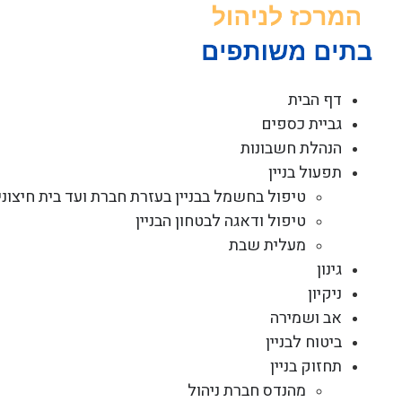
לג
תוכן
דף הבית
גביית כספים
הנהלת חשבונות
תפעול בניין
טיפול בחשמל בבניין בעזרת חברת ועד בית חיצוני
טיפול ודאגה לבטחון הבניין
מעלית שבת
גינון
ניקיון
אב ושמירה
ביטוח לבניין
תחזוק בניין
מהנדס חברת ניהול