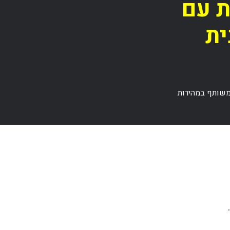
ת עם
ית
משותף במהירות