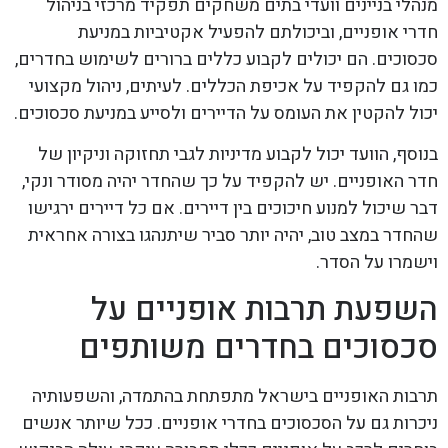
מנהלי בניינים וועדי בתים משחקים תפקיד מרכזי בניהול
חדרי אופניים, וביכולתם להפעיל אקטיביות במניעת
סכסוכים. הם יכולים לקבוע כללים ברורים לשימוש בחדרים,
כמו גם להקפיד על אכיפת הכללים. לעיתים, ניהול מקצועי
יכול להקטין את העומס על הדיירים ולסייע במניעת סכסוכים.
בנוסף, הוועד יכול לקבוע מדיניות לגבי תחזוקה וניקיון של
חדר האופניים. יש להקפיד על כך שהחדר יהיה מסודר ונקי,
דבר שיכול למנוע חיכוכים בין דיירים. אם כל דיירים ירגישו
שהחדר במצב טוב, יהיה יותר סביר שיתנהגו בצורה אחראית
וישמרו על הסדר.
השפעת תרבות אופניים על
סכסוכים בחדרים משותפים
תרבות האופניים בישראל מתפתחת בהתמדה, והשפעותיה
ניכרות גם על הסכסוכים בחדרי אופניים. ככל שיותר אנשים