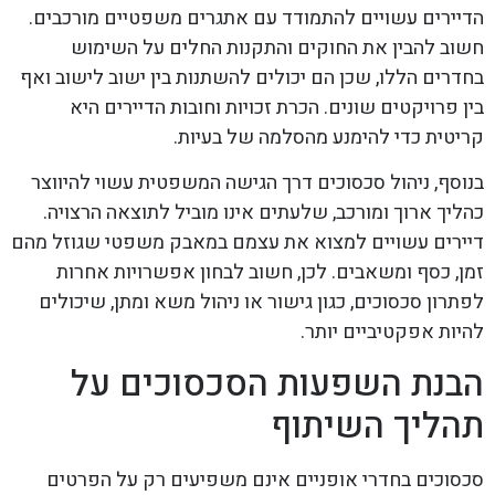
הדיירים עשויים להתמודד עם אתגרים משפטיים מורכבים.
חשוב להבין את החוקים והתקנות החלים על השימוש
בחדרים הללו, שכן הם יכולים להשתנות בין ישוב לישוב ואף
בין פרויקטים שונים. הכרת זכויות וחובות הדיירים היא
קריטית כדי להימנע מהסלמה של בעיות.
בנוסף, ניהול סכסוכים דרך הגישה המשפטית עשוי להיווצר
כהליך ארוך ומורכב, שלעתים אינו מוביל לתוצאה הרצויה.
דיירים עשויים למצוא את עצמם במאבק משפטי שגוזל מהם
זמן, כסף ומשאבים. לכן, חשוב לבחון אפשרויות אחרות
לפתרון סכסוכים, כגון גישור או ניהול משא ומתן, שיכולים
להיות אפקטיביים יותר.
הבנת השפעות הסכסוכים על
תהליך השיתוף
סכסוכים בחדרי אופניים אינם משפיעים רק על הפרטים