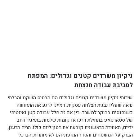
ניקיון משרדים קטנים וגדולים: המפתח
לסביבת עבודה מנצחת
שירותי ניקיון משרדים קטנים וגדולים הם הבסיס השקט והבלתי
נראה שעליו נבנית הצלחה עסקית. דמיינו לרגע את התחושה
כשנכנסים בבוקר למשרד. בין אם זה חלל עבודה קטן ואינטימי
של סטארטאפ בתחילת דרכו או קומות שלמות בתאגיד רחב
ידיים, האווירה הראשונית קובעת את הטון ליום כולו. הריח הרענן,
הברק על המשטחים והסדר המופתי הם לא מותרות, הם כלי