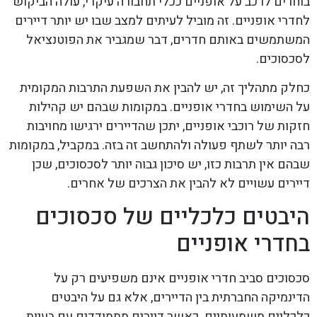
בוחרים לרכב על אופניים ככלי תחבורה עיקרי, עולה הביקוש
לחדרי אופניים. זה מוביל לעיתים למצב שבו יש יותר דיירים
המשתמשים באותם חדרים, דבר שמגביר את הפוטנציאל
לסכסוכים.
כחלק מתהליך זה, יש להבין את השפעת התרבות המקומית
על השימוש בחדרי אופניים. במקומות שבהם יש קהילות
חזקות של רוכבי אופניים, יתכן שהדיירים ירגישו מחויבות
רבה יותר לשתף פעולה ולהתחשב זה בזה. במקביל, במקומות
שבהם אין תרבות כזו, יש סיכון גבוה יותר לסכסוכים, שכן
דיירים עשויים לא להבין את הצרכים של אחרים.
היבטים כלכליים של סכסוכים
בחדרי אופניים
סכסוכים סביב חדרי אופניים אינם משפיעים רק על
הדינמיקה החברתית בין הדיירים, אלא גם על היבטים
כלכליים משמעותיים. כאשר דיירים מתמודדים עם בעיות