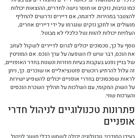
כמו גניבות, נזקים או חוסר גישה לחדרים, ההוצאות יכולות
להצטבר במהירות. לדוגמה, אם דיירים נדרשים להחליף
מנעולים או לתקן נזקים שנגרמו על ידי דיירים אחרים,
העלויות יכולות להוות נטל כלכלי לא מבוטל.
נוסף על כך, סכסוכים יכולים לגרום לדיירים לשקול לעזוב
את הנכס, דבר שיש לו השפעה על ערך הנכס. אם המוניטין
של בניין נפגע בעקבות בעיות חוזרות ונשנות בחדר האופניים,
זה עלול להרתיע רוכשים פוטנציאליים או שוכרים. כך, ניתן
לראות שסכסוכים בחדרי אופניים יכולים להשפיע ישירות
על השוק המקומי, עם השלכות על תהליך השכרת הנכסים
והערכות שווי.
פתרונות טכנולוגיים לניהול חדרי
אופניים
בעידן המודרני, טכנולוגיה יכולה לשמש ככלי חשוב לניהול