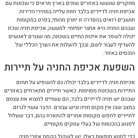
מחקרים שנעשו באזורים שונים בארץ מראים כי שכונות עם
אכיפת חניה לדיירים בלבד חוות עלייה במחירי הדירות.
תושבים רואים בהסדרה זו יתרון מהותי, בפרט במקומות
שבהם החניה היא אתגר יומיומי. למעשה, אכיפת חניה שכזו
יכולה לשפר את איכות החיים בשכונה, מה שגורם לאנשים
להעדיף לעבור לשם, ובכך להעלות את הערך הכללי של
הנכסים באזור.
השפעת אכיפת החניה על תיירות
אכיפת חניה לדיירים בלבד יכולה גם להשפיע על תחום
התיירות בשכונות מסוימות. כאשר תיירים מתארחים באזורים
שבהם יש חניה לדיירים בלבד, הם עשויים למצוא את עצמם
במצב שבו אין מקום חניה נגיש עבורם. הדבר עשוי לגרום
לתיירים לחפש מקומות אחרים להתארח בהם, דבר שעלול
לפגוע בהכנסות של בעלי עסקים מקומיים.
כדי למנוע תופעות כאלו, יש לשקול הקמת אזורי חניה