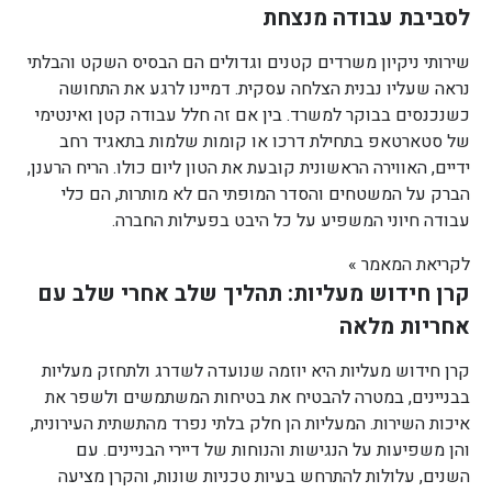
לסביבת עבודה מנצחת
שירותי ניקיון משרדים קטנים וגדולים הם הבסיס השקט והבלתי
נראה שעליו נבנית הצלחה עסקית. דמיינו לרגע את התחושה
כשנכנסים בבוקר למשרד. בין אם זה חלל עבודה קטן ואינטימי
של סטארטאפ בתחילת דרכו או קומות שלמות בתאגיד רחב
ידיים, האווירה הראשונית קובעת את הטון ליום כולו. הריח הרענן,
הברק על המשטחים והסדר המופתי הם לא מותרות, הם כלי
עבודה חיוני המשפיע על כל היבט בפעילות החברה.
לקריאת המאמר »
קרן חידוש מעליות: תהליך שלב אחרי שלב עם
אחריות מלאה
קרן חידוש מעליות היא יוזמה שנועדה לשדרג ולתחזק מעליות
בבניינים, במטרה להבטיח את בטיחות המשתמשים ולשפר את
איכות השירות. המעליות הן חלק בלתי נפרד מהתשתית העירונית,
והן משפיעות על הנגישות והנוחות של דיירי הבניינים. עם
השנים, עלולות להתרחש בעיות טכניות שונות, והקרן מציעה