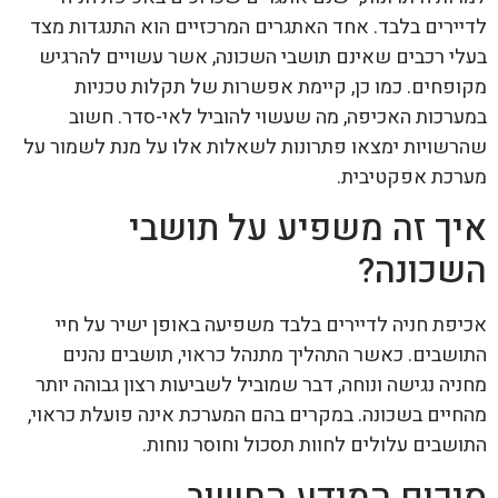
לדיירים בלבד. אחד האתגרים המרכזיים הוא התנגדות מצד
בעלי רכבים שאינם תושבי השכונה, אשר עשויים להרגיש
מקופחים. כמו כן, קיימת אפשרות של תקלות טכניות
במערכות האכיפה, מה שעשוי להוביל לאי-סדר. חשוב
שהרשויות ימצאו פתרונות לשאלות אלו על מנת לשמור על
מערכת אפקטיבית.
איך זה משפיע על תושבי
השכונה?
אכיפת חניה לדיירים בלבד משפיעה באופן ישיר על חיי
התושבים. כאשר התהליך מתנהל כראוי, תושבים נהנים
מחניה נגישה ונוחה, דבר שמוביל לשביעות רצון גבוהה יותר
מהחיים בשכונה. במקרים בהם המערכת אינה פועלת כראוי,
התושבים עלולים לחוות תסכול וחוסר נוחות.
סיכום המידע החשוב