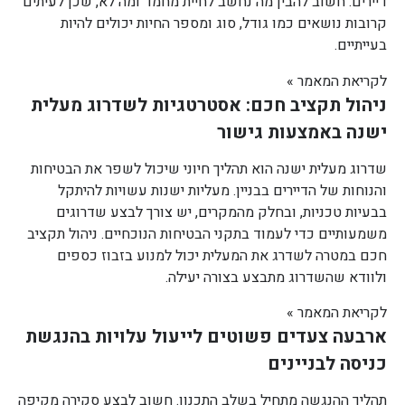
דיירים. חשוב להבין מה נחשב לחיית מחמד ומה לא, שכן לעיתים
קרובות נושאים כמו גודל, סוג ומספר החיות יכולים להיות
בעייתיים.
לקריאת המאמר »
ניהול תקציב חכם: אסטרטגיות לשדרוג מעלית
ישנה באמצעות גישור
שדרוג מעלית ישנה הוא תהליך חיוני שיכול לשפר את הבטיחות
והנוחות של הדיירים בבניין. מעליות ישנות עשויות להיתקל
בבעיות טכניות, ובחלק מהמקרים, יש צורך לבצע שדרוגים
משמעותיים כדי לעמוד בתקני הבטיחות הנוכחיים. ניהול תקציב
חכם במטרה לשדרג את המעלית יכול למנוע בזבוז כספים
ולוודא שהשדרוג מתבצע בצורה יעילה.
לקריאת המאמר »
ארבעה צעדים פשוטים לייעול עלויות בהנגשת
כניסה לבניינים
תהליך ההנגשה מתחיל בשלב התכנון. חשוב לבצע סקירה מקיפה