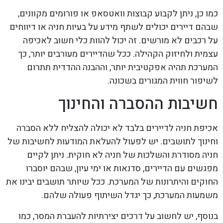
כמו כן, ניתן לקבוע קבוצות וואטסאפ או פורומים מקוונים,
שבהם דיירים יכולים לשתף מידע על בעיות חניה או דיווחים
על רכבים לא מורשים. זה יכול להוות כלי חשוב לאכיפה
עצמית ולחיזוק הקהילה. ככל שהדיירים מעורבים יותר, כך
המערכת תהיה אפקטיבית יותר, וההבנה ההדדית תתרום
לשיפור חווית המגורים בשכונה.
חשיבות ההסברה והחינוך
אכיפת חניה לדיירים בלבד לא יכולה להצליח ללא הסברה
וחינוך לתושבים. יש לפעול להעלאת המודעות לחשיבות של
חניה מסודרת והשלכות של חניה לא חוקית. ניתן לקיים
מפגשים עם הדיירים, סדנאות או ימי עיון, שבהם יוסברו
החוקים והיתרונות של המערכת. ככל שיותר תושבים יבינו את
משמעות המערכת, כך יגדל השיתוף פעולה שלהם.
בנוסף, יש לחשוב על דרכים יצירתיות להעברת המסר, כמו