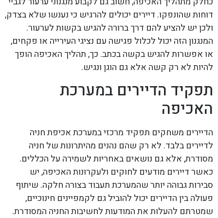
כחלק מתהליך האכיפה, חשוב גם לקבוע מנגנוני ערעור לגביי
דוחות שהונפקו. דיירים יכולים להרגיש כי נענשו שלא בצדק,
ולכן יש להציע להם דרך ברורה להגיש בקשות לערעור.
המנגנון הזה יכול לכלול פגישה עם נציגי העירייה או פקחים,
או אפשרות להגיש בקשה בכתב. כך, תהליך האכיפה הופך
להיות לא רק קשה אלא גם הוגן ונגיש.
תפקיד הדיירים במערכת
האכיפה
הדיירים משחקים תפקיד מרכזי במערכת אכיפת חניה
לדיירים בלבד. לא רק שהם נהנים מהיתרונות של חניה
מסודרת, אלא גם נושאים באחריות לשמירה על הכללים.
כאשר דיירים מודעים לחוקים ולעקרונות האכיפה, יש
סבירות גבוהה יותר שהמערכת תעבוד בצורה חלקה. שיתוף
פעולה בין הדיירים יכול להוביל גם לקמפיינים חינוכיים,
שמטרתם להעלות את המודעות לחשיבות החניה המסודרת.