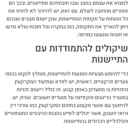
למצוא את עצמם במצב שבו חובותיהם מתיישנים, ובכך הם
פטורים מהחובה לשלם. עם זאת, יש להיזהר לא להניח את
כל ההנחות על תקופת ההתיישנות, שכן ישנם מצבים שבהם
ניתן להאריך את התקופה, כמו במקרה של חובות שלא נודעו
או חובות שנעשו במרמה.
שיקולים להתמודדות עם
התיישנות
כדי להימנע מבעיות הנוגעות להתיישנות, מומלץ לנקוט בכמה
צעדים פרקטיים. ראשית, יש לוודא שתיעוד המקרקעין
והזכויות בו מתעדכן באופן קבוע. זה כולל רישום זכויות
במשרד הרישום והקפיצה על מועדים חשובים. שנית, יש
להיוועץ עם אנשי מקצוע בתחום המקרקעין, כמו עורכי דין
ורואי חשבון, אשר יכולים לסייע בהבנת ההיבטים המשפטיים
והכלכליים הכרוכים בהתיישנות.