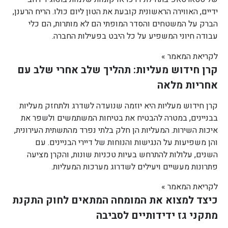
ידיים, האווירה הראשונית קובעת את הטון ליום כולו. הריח הרענן,
הברק על המשטחים והסדר המופתי הם לא מותרות, הם כלי
עבודה חיוני המשפיע על כל היבט בפעילות החברה.
לקריאת המאמר »
קרן חידוש מעליות: תהליך שלב אחרי שלב עם
אחריות מלאה
קרן חידוש מעליות היא יוזמה שנועדה לשדרג ולתחזק מעליות
בבניינים, במטרה להבטיח את בטיחות המשתמשים ולשפר את
איכות השירות. המעליות הן חלק בלתי נפרד מהתשתית העירונית,
והן משפיעות על הנגישות והנוחות של דיירי הבניינים. עם
השנים, עלולות להתרחש בעיות טכניות שונות, והקרן מציעה
פתרונות מעשיים ויעילים לשדרוג מערכות המעליות.
לקריאת המאמר »
כיצד למצוא את המומחה המתאים לחוק התקנת
מתקני גז ידידותיים לסביבה