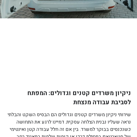
ניקיון משרדים קטנים וגדולים: המפתח
לסביבת עבודה מנצחת
שירותי ניקיון משרדים קטנים וגדולים הם הבסיס השקט והבלתי
נראה שעליו נבנית הצלחה עסקית. דמיינו לרגע את התחושה
כשנכנסים בבוקר למשרד. בין אם זה חלל עבודה קטן ואינטימי
של סטארטאפ בתחילת דרכו או קומות שלמות בתאגיד רחב