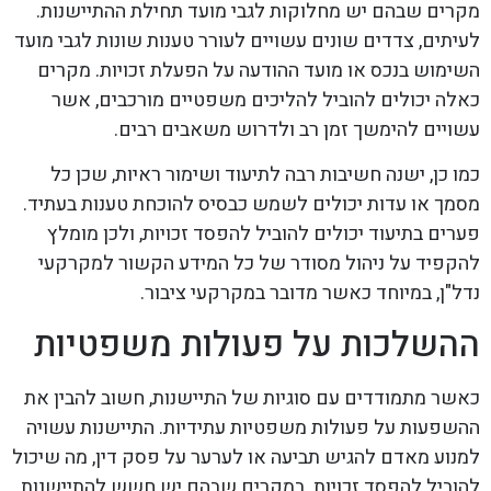
מקרים שבהם יש מחלוקות לגבי מועד תחילת ההתיישנות.
לעיתים, צדדים שונים עשויים לעורר טענות שונות לגבי מועד
השימוש בנכס או מועד ההודעה על הפעלת זכויות. מקרים
כאלה יכולים להוביל להליכים משפטיים מורכבים, אשר
עשויים להימשך זמן רב ולדרוש משאבים רבים.
כמו כן, ישנה חשיבות רבה לתיעוד ושימור ראיות, שכן כל
מסמך או עדות יכולים לשמש כבסיס להוכחת טענות בעתיד.
פערים בתיעוד יכולים להוביל להפסד זכויות, ולכן מומלץ
להקפיד על ניהול מסודר של כל המידע הקשור למקרקעי
נדל"ן, במיוחד כאשר מדובר במקרקעי ציבור.
ההשלכות על פעולות משפטיות
כאשר מתמודדים עם סוגיות של התיישנות, חשוב להבין את
ההשפעות על פעולות משפטיות עתידיות. התיישנות עשויה
למנוע מאדם להגיש תביעה או לערער על פסק דין, מה שיכול
להוביל להפסד זכויות. במקרים שבהם יש חשש להתיישנות,