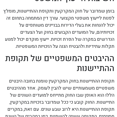
בזמן שמדובר על חוק המקרקעין ותקופת ההתיישנות, מומלץ
לפנות לייעוץ משפטי מקצועי. עורך דין המתמחה בתחום זה
יכול להנחות את בעלי הדירות בבניינים משותפים על
זכויותיהם, על המועדים הקבועים בחוק ועל הצעדים
הנדרשים במקרה של הפרת זכויות. ייעוץ מוקדם יכול למנוע
תקלות עתידיות ולהבטיח הגנה על הזכויות המשפטיות.
ההיבטים המשפטיים של תקופת
ההתיישנות
תקופת ההתיישנות בחוק המקרקעין טומנת בחובה היבטים
משפטיים משמעותיים שיש להבין לעומק. אחד מההיבטים
הללו הוא האופן שבו החוק מתייחס למועדים השונים של
התיישנות. החוק קובע כי ככל שמדובר בזכויות במקרקעין,
תקופת ההתיישנות היא לרוב שבע שנים. עם זאת, במקרים
מסוימים, התקופה עשויה להשתנות, כמו במקרים של השגת