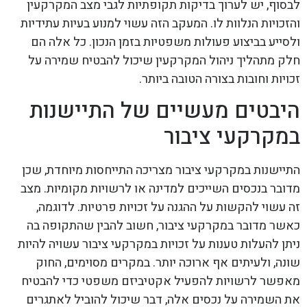
לבסוף, יש לערוך בדיקות תקופתיות לגבי מצב המקרקעין
והזכויות הנלוות לו. המעקב הזה עשוי למנוע בעיות עתידיות
ולסייע בביצוע פעולות משפטיות בזמן הנכון. כל אלה הם
חלק מתהליך ניהול המקרקעין שיכול להבטיח שמירה על
זכויות וחובות בצורה הטובה ביותר.
היבטים מעשיים של התיישנות
במקרקעי ציבור
התיישנות במקרקעי ציבור מצריכה התייחסות מיוחדת, שכן
מדובר בנכסים השייכים למדינה או לרשויות מקומיות. מצב
זה עשוי להקשות על ההגנה על זכויות פרטיות. לדוגמה,
כאשר מדובר במקרקעי ציבור, חשוב להבין שהתקופה בה
ניתן להעלות טענות על זכויות במקרקעי ציבור עשויה להיות
שונה, ולעיתים אף ארוכה יותר. במקרים מסוימים, החוק
מאפשר לרשויות להפעיל אקטיביזם משפטי כדי להבטיח
את השמירה על נכסים אלה, דבר שיכול להוביל לאתגרים