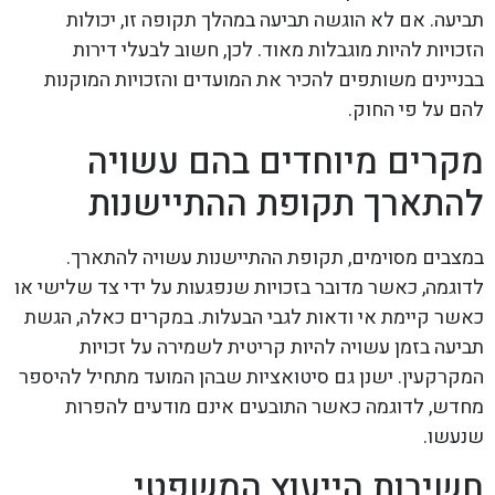
תביעה. אם לא הוגשה תביעה במהלך תקופה זו, יכולות
הזכויות להיות מוגבלות מאוד. לכן, חשוב לבעלי דירות
בבניינים משותפים להכיר את המועדים והזכויות המוקנות
להם על פי החוק.
מקרים מיוחדים בהם עשויה
להתארך תקופת ההתיישנות
במצבים מסוימים, תקופת ההתיישנות עשויה להתארך.
לדוגמה, כאשר מדובר בזכויות שנפגעות על ידי צד שלישי או
כאשר קיימת אי ודאות לגבי הבעלות. במקרים כאלה, הגשת
תביעה בזמן עשויה להיות קריטית לשמירה על זכויות
המקרקעין. ישנן גם סיטואציות שבהן המועד מתחיל להיספר
מחדש, לדוגמה כאשר התובעים אינם מודעים להפרות
שנעשו.
חשיבות הייעוץ המשפטי