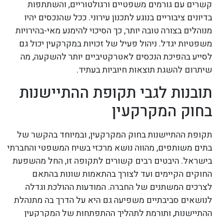
קשרים עם גורמים משפטיים ורגולטוריים, והשתתפות
בדיונים ציבוריים בנוגע לתכנון עירוני. ככל שהנכסים יהיו
מנוהלים בצורה טובה יותר, כך הסיכוי להימנע מאי-בהירויות
משפטיות יגדל. ניהול פעיל של זכויות במקרקעין יכול גם
לסייע בהפיכת הנכסים לאטרקטיביים יותר להשקעה, מה
שיתרום להשגת תוצאות חיוביות בעתיד.
תובנות לגבי תקופת ההתיישנות
בחוק המקרקעין
תקופת ההתיישנות בחוק המקרקעין, ובמיוחד בהקשר של
בתים משותפים, מהווה נושא מרכזי בשיח המשפטי והחברתי
בישראל. היבטים רבים קשורים לתקופה זו, החל מהשפעת
החוקים הקיימים ועד לצורך בהתאמות שונות בהתאם
לצרכים המשתנים של החברה. המודעות ההולכת וגדלה
לנושאים סביבתיים משפיעה גם היא על הדרך בה מתנהלת
ההתיישנות, ותורמת לתהליך ההתפתחות של המקרקעין