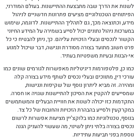
לשנות את הדרך שבה מתבצעת ההתיישנות. בעולם המודרני,
הפיתוחים הטכנולוגיים מציעים פתרונות חדשניים לניהול
מידע, וכתוצאה מכך, גם לתהליך ההתיישנות. לדוגמה, שימוש
במערכות ניהול נתונים יכול לסייע בשמירה על המידע החיוני
הקשור לנכסים ובעלי הזכויות עליהם. כך, ניתן להבטיח כי כל
פרט חשוב מתועד בצורה מסודרת ונגישה, דבר שיכול למנוע
אי-הבנות ובעיות משפטיות בעתיד.
כמו כן, פלטפורמות דיגיטליות מאפשרות לגורמים שונים כמו
עורכי דין, מתווכים ובעלי נכסים לשתף מידע בצורה קלה
ומהירה. זה מביא ליתרון נוסף של שקיפות ונגישות,
שמסייעים להקטין את הסיכון להתיישנות שגויה או חסרה.
התקדמות כזו יכולה לשנות את חוויית הבעלים והמשתמשים
במקרקעין ולסייע בהבהרת הזכויות והחובות של כל צד.
בנוסף, טכנולוגיות כמו בלוקצ'יין מציעות אפשרות לרשום
נכסים בצורה בלתי ניתן לשינוי, מה שעשוי להעניק הגנה
נוספת בפני תביעות עתידיות.