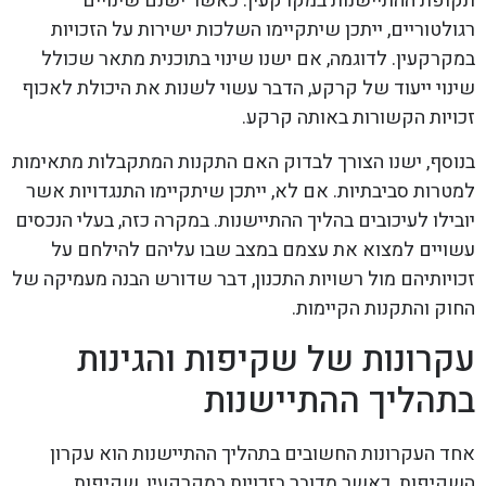
תקופת ההתיישנות במקרקעין. כאשר ישנם שינויים
רגולטוריים, ייתכן שיתקיימו השלכות ישירות על הזכויות
במקרקעין. לדוגמה, אם ישנו שינוי בתוכנית מתאר שכולל
שינוי ייעוד של קרקע, הדבר עשוי לשנות את היכולת לאכוף
זכויות הקשורות באותה קרקע.
בנוסף, ישנו הצורך לבדוק האם התקנות המתקבלות מתאימות
למטרות סביבתיות. אם לא, ייתכן שיתקיימו התנגדויות אשר
יובילו לעיכובים בהליך ההתיישנות. במקרה כזה, בעלי הנכסים
עשויים למצוא את עצמם במצב שבו עליהם להילחם על
זכויותיהם מול רשויות התכנון, דבר שדורש הבנה מעמיקה של
החוק והתקנות הקיימות.
עקרונות של שקיפות והגינות
בתהליך ההתיישנות
אחד העקרונות החשובים בתהליך ההתיישנות הוא עקרון
השקיפות. כאשר מדובר בזכויות במקרקעין, שקיפות