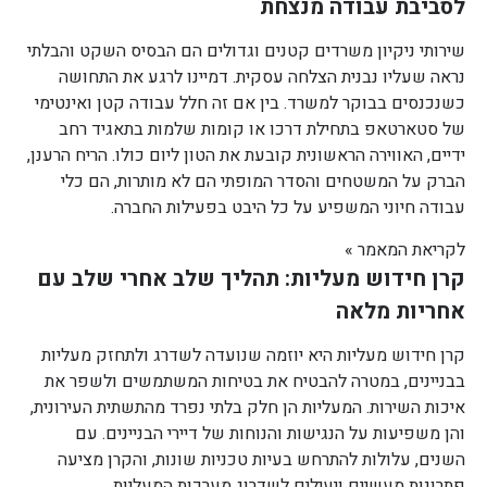
לסביבת עבודה מנצחת
שירותי ניקיון משרדים קטנים וגדולים הם הבסיס השקט והבלתי
נראה שעליו נבנית הצלחה עסקית. דמיינו לרגע את התחושה
כשנכנסים בבוקר למשרד. בין אם זה חלל עבודה קטן ואינטימי
של סטארטאפ בתחילת דרכו או קומות שלמות בתאגיד רחב
ידיים, האווירה הראשונית קובעת את הטון ליום כולו. הריח הרענן,
הברק על המשטחים והסדר המופתי הם לא מותרות, הם כלי
עבודה חיוני המשפיע על כל היבט בפעילות החברה.
לקריאת המאמר »
קרן חידוש מעליות: תהליך שלב אחרי שלב עם
אחריות מלאה
קרן חידוש מעליות היא יוזמה שנועדה לשדרג ולתחזק מעליות
בבניינים, במטרה להבטיח את בטיחות המשתמשים ולשפר את
איכות השירות. המעליות הן חלק בלתי נפרד מהתשתית העירונית,
והן משפיעות על הנגישות והנוחות של דיירי הבניינים. עם
השנים, עלולות להתרחש בעיות טכניות שונות, והקרן מציעה
פתרונות מעשיים ויעילים לשדרוג מערכות המעליות.