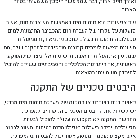
ואורך חיים ארוך, דבר שמאפשר חיסכון משמעותי בטווח
הארוך.
עוד אפשרות היא חימום מים באמצעות משאבות חום, אשר
פועלות על עקרון של העברת חום מהסביבה החיצונית למים.
טכנולוגיה זו מוכרת בעולם כחסכונית מאוד, והממשלות
השונות מציעות לעיתים קרובות סובסידיות להתקנה שלה, מה
שמקטין את העלות הראשונית. שיטות אלו מצריכות השקעה
ראשונית, אך היתרונות הכלכליים והסביבתיים עשויים להוביל
לחיסכון משמעותי בהוצאות.
היבטים טכניים של התקנה
כאשר דנים בשדרוג או התקנה של מערכת חימום מים מרכזי,
יש לשקול את ההיבטים הטכניים הקשורים למערכת
החדשה. התקנה לא מקצועית עלולה להוביל לבעיות
תפעוליות, ירידה ביעילות ואפילו סכנת בטיחות. חשוב לבחור
איש מקצוע מוסמך ומנוסה, אשר יכול להבטיח שהמערכת