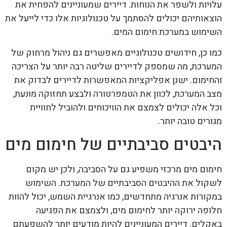
עלויות ולשפר את הנוחות. דיירים שמעוניינים להפחית את
הוצאותיהם יכולים להסתמך על טכנולוגיות אלו כדי לייעל את
השימוש במערכת חימום המים.
כמו כן, חידושים טכנולוגיים מאפשרים גם ניהול מרחוק של
המערכת, מה שמספק לדיירים שליטה רבה יותר על הצריכה
והחימום. ישנן אפליקציות המאפשרות לדיירים לבדוק את
מצב המערכת, לכוון את הטמפרטורה ולבצע תחזוקה מונעת,
וכל אלה יכולים לצמצם את הוויכוחים ולהוביל לחוויית
מגורים טובה יותר.
היבטים סביבתיים של חימום מים
חימום מים מרכזי משפיע גם על הסביבה, ולכן יש מקום
לשקול את ההיבטים הסביבתיים של המערכת. השימוש
במקורות אנרגיה מתחדשים, כמו אנרגיית השמש, יכול להוות
חלופה ירוקה יותר לחימום מים, ולצמצם את הפגיעה
באקלים. דיירים המעוניינים להיות מודעים יותר להשפעתם