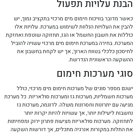
הבנת עלויות תפעול
כאשר מדובר בוויכוח חימום מים מרכזי בתקציב נמוך, יש
להבין את העלויות הנלוות לשימוש במערכת. עלויות אלו
כוללות את חשבון החשמל או הגז, תחזוקה שוטפת ואחזקת
המערכת. בחירה במערכת חימום מים מרכזי עשויה להוביל
לחיסכון כלכלי בטווח הארוך, אך יש לקחת בחשבון את
ההשקעה הראשונית הנדרשת.
סוגי מערכות חימום
ישנם מספר סוגים של מערכות חימום מים מרכזי, כולל
מערכות חשמליות, מערכות גז ומערכות סולאריות. כל מערכת
מגיעה עם יתרונות וחסרונות משלה. לדוגמה, מערכות גז
נחשבות ליעילות יותר, אך עשויות להיות יקרות יותר
לתחזוקה. מערכות סולאריות מציעות פתרון ירוק ומפחיתות
את התלות במקורות אנרגיה מתכלים, אך דורשות השקעה