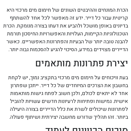
הכרת המונחים וההיבטים השונים של חימום מים מרכזי היא
קריטית עבור כל דייר. ידע זה מאפשר לכל אחד להשתתף
בדיונים באופן מושכל ולהביע את דעתו בצורה מנומקת. הכרת
הטכנולוגיות הקיימות, העלויות והאפשרויות החיסכון תורמת
להבנה טובה יותר של הבעיות והפתרונות האפשריים. כאשר
הדיירים מצוידים במידע, הסיכוי להגיע להסכמות גבוה יותר.
יצירת פתרונות מותאמים
בעת וויכוחים על חימום מים מרכזי בתקציב נמוך, יש לקחת
בחשבון את הצרכים המיוחדים של כל דייר. ייתכן שפתרון
אחד לא יתאים לכולם, ולכן חשוב לפתח גישות מותאמות
אישית. גמישות ופתיחות לרעיונות חדשים עשויות להוביל
לפתרונות שיכולים לשרת את כלל הדיירים בצורה היעילה
ביותר. זהו תהליך שדורש מחשבה יצירתית ושיתוף פעולה.
סיכום הכיוונים לעתיד