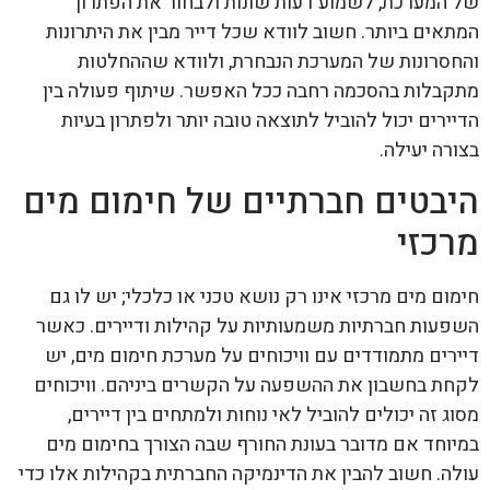
של המערכת, לשמוע דעות שונות ולבחור את הפתרון
המתאים ביותר. חשוב לוודא שכל דייר מבין את היתרונות
והחסרונות של המערכת הנבחרת, ולוודא שההחלטות
מתקבלות בהסכמה רחבה ככל האפשר. שיתוף פעולה בין
הדיירים יכול להוביל לתוצאה טובה יותר ולפתרון בעיות
בצורה יעילה.
היבטים חברתיים של חימום מים
מרכזי
חימום מים מרכזי אינו רק נושא טכני או כלכלי; יש לו גם
השפעות חברתיות משמעותיות על קהילות ודיירים. כאשר
דיירים מתמודדים עם וויכוחים על מערכת חימום מים, יש
לקחת בחשבון את ההשפעה על הקשרים ביניהם. וויכוחים
מסוג זה יכולים להוביל לאי נוחות ולמתחים בין דיירים,
במיוחד אם מדובר בעונת החורף שבה הצורך בחימום מים
עולה. חשוב להבין את הדינמיקה החברתית בקהילות אלו כדי