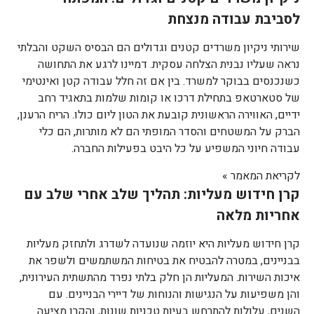
לסביבת עבודה מנצחת
שירותי ניקיון משרדים קטנים וגדולים הם הבסיס השקט והבלתי
נראה שעליו נבנית הצלחה עסקית. דמיינו לרגע את התחושה
כשנכנסים בבוקר למשרד. בין אם זה חלל עבודה קטן ואינטימי
של סטארטאפ בתחילת דרכו או קומות שלמות בתאגיד רחב
ידיים, האווירה הראשונית קובעת את הטון ליום כולו. הריח הרענן,
הברק על המשטחים והסדר המופתי הם לא מותרות, הם כלי
עבודה חיוני המשפיע על כל היבט בפעילות החברה.
לקריאת המאמר »
קרן חידוש מעליות: תהליך שלב אחרי שלב עם
אחריות מלאה
קרן חידוש מעליות היא יוזמה שנועדה לשדרג ולתחזק מעליות
בבניינים, במטרה להבטיח את בטיחות המשתמשים ולשפר את
איכות השירות. המעליות הן חלק בלתי נפרד מהתשתית העירונית,
והן משפיעות על הנגישות והנוחות של דיירי הבניינים. עם
השנים, עלולות להתרחש בעיות טכניות שונות, והקרן מציעה