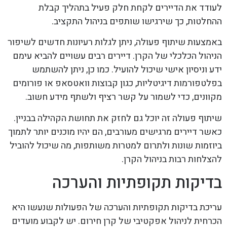
לעודד את הדיירים לקחת חלק פעיל בתהליך קבלת
ההחלטות, כך שירגישו שותפים בניהול התקציב.
באמצעות שיתוף פעולה, ניתן לגלות רעיונות חדשים לשיפור
הניהול הכלכלי של הקרן. דיירים רבים עשויים להביא עימם
ידע וניסיון אישי שיכול להועיל. כמו כן, ניתן להשתמש
בפלטפורמות דיגיטליות, כגון קבוצות וואטסאפ או פורומים
מקוונים, כדי לשמור על קשר רציף ולשתף מידע חשוב.
שיתוף פעולה זה יוכל גם לחזק את תחושת הקהילה בבניין.
כאשר דיירים מרגישים מעורבים, הם יהיו מוכנים יותר לתמוך
ביוזמות שונות ולתרום למטרות משותפות, מה שיכול להוביל
להצלחות רבות בניהול הקרן.
בדיקות תקופתיות והערכה
עריכת בדיקות תקופתיות והערכה של הפעולות שנעשו היא
הכרחית לניהול אפקטיבי של קרן חירום. יש לקבוע מועדים