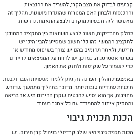
קבועים לבדוק את מצב הקרן, להעריך את ההוצאות
וההכנסות ולבחון האם המטרות שהוגדרו מושגות. תהליך זה
מאפשר לזהות בעיות מוקדם ולבצע התאמות נדרשות.
כחלק מהבדיקות, חשוב לבצע השוואות בין התקציב המתוכנן
לתקציב הממשי. זהו כלי חשוב שמסייע להבין היכן יש
חריגות, ולאתר תחומים בהם יש צורך בשיפוט מחודש או
בשינוי אסטרטגיה. כמו כן, יש לדווח על הממצאים לדיירים
כדי לשמור על שקיפות ולחזק את האמון.
באמצעות תהליך הערכה זה, ניתן ללמוד מטעויות העבר ולבנות
תוכניות עתידיות טובות יותר. מדובר בתהליך מתמשך שדורש
מחויבות, אך הוא יסייע להבטיח שקרן החירום תישאר בריאה
ומספיק איתנה להתמודד עם כל אתגר בעתיד.
הכנת תכנית גיבוי
הכנת תכנית גיבוי היא שלב קרדינלי בניהול קרן חירום. יש