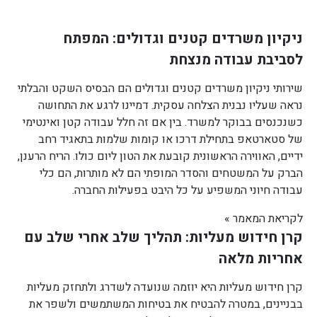
ניקיון משרדים קטנים וגדולים: המפתח
לסביבת עבודה מנצחת
שירותי ניקיון משרדים קטנים וגדולים הם הבסיס השקט והבלתי
נראה שעליו נבנית הצלחה עסקית. דמיינו לרגע את התחושה
כשנכנסים בבוקר למשרד. בין אם זה חלל עבודה קטן ואינטימי
של סטארטאפ בתחילת דרכו או קומות שלמות בתאגיד רחב
ידיים, האווירה הראשונית קובעת את הטון ליום כולו. הריח הרענן,
הברק על המשטחים והסדר המופתי הם לא מותרות, הם כלי
עבודה חיוני המשפיע על כל היבט בפעילות החברה.
לקריאת המאמר »
קרן חידוש מעליות: תהליך שלב אחרי שלב עם
אחריות מלאה
קרן חידוש מעליות היא יוזמה שנועדה לשדרג ולתחזק מעליות
בבניינים, במטרה להבטיח את בטיחות המשתמשים ולשפר את