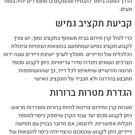
הדרך הטובה ביותר להבטיח שהמקום בו מתגוררים יהיה בטוח
ונעים.
קביעת תקציב גמיש
כדי לנהל קרן חירום בבית משותף בתקציב נמוך, יש צורך
לקבוע תקציב גמיש שמתחשב בהוצאות הצפויות וביכולת
הכלכלית של הדיירים. מומלץ לערוך ישיבת דיירים שבה ידונו
הצרכים השונים ויוגדרו סדרי עדיפויות. ניתן לקבוע סכומי
תרומה חודשיים שיתאימו לכל דייר, כך שההשתתפות
תתבצע בהדרגה ולא תכביד על התקציב האישי.
הגדרת מטרות ברורות
מטרות קרן החירום צריכות להיות ברורות ומוגדרות מראש.
ניתן לקבוע סכום יעד עבור הקרן שיספק כיסוי למספר
תקלות אפשריות. לדוגמה, אם מדובר בבניין עם חמישה
דיירים, ניתן לקבוע שהסכום הרצוי יהיה כיסוי להוצאות של