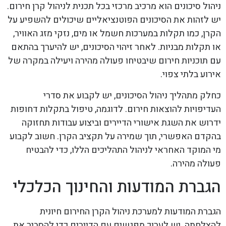
ניהול סיכונים הוא מרכיב מרכזי בכל תכנית לניהול קרן חירום.
יש לזהות את הסיכונים הפוטנציאליים שיכולים להשפיע על
הקרן, כמו תקלות במערכות חשמל או מים, נזקי מזג האוויר,
או תקלות מבניות. לאחר זיהוי הסיכונים, יש להיערך בהתאם
עם תוכניות חירום שיבטיחו פעולה מהירה ויעילה במקרה של
אירוע בלתי צפוי.
כחלק מתהליך ניהול הסיכונים, יש לקבוע את סדרי
העדיפויות להוצאות חירום. לדוגמה, טיפול בתקלות דחופות
ידרוש את השגת אישורי הדיירים וביצוע עבודות תחזוקה
בהקדם האפשרי, תוך שמירה על תקציב הקרן. חשוב לקבוע
מי המוקד האחראי לניהול התהליכים הללו, כדי להבטיח
פעולה מהירה.
הגברת המודעות והחינוך הכלכלי
הגברת המודעות למערכת ניהול הקרן החירום חיונית
להצלחתה. יש לערוך מפגשים עם הדיירים כדי להסביר את