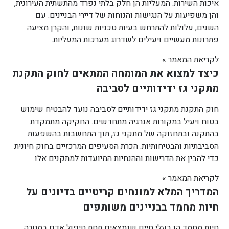
איכות השירות. המעליות הן חלק בלתי נפרד מהתשתית העירונית,
והן משפיעות על הנגישות והנוחות של דיירי הבניינים. עם
השנים, עלולות להתרחש בעיות טכניות שונות, והקרן מציעה
פתרונות מעשיים ויעילים לשדרוג מערכות המעליות.
לקריאת המאמר »
כיצד למצוא את המומחה המתאים לחוק התקנת
מתקני גז ידידותיים לסביבה
חוק התקנת מתקני גז ידידותיים לסביבה נועד להבטיח שימוש
בטוח ויעיל במקורות אנרגיה מתחדשים. החקיקה מתמקדת
בהתקנה ובתחזוקה של מתקני גז, תוך התחשבות בהשפעות
הסביבתיות והבטיחותיות. הכרת הסעיפים המרכזיים בחוק חיונית
כדי להבין את הדרישות וההנחיות המיועדות למתקנים אלו.
לקריאת המאמר »
המדריך המלא למונחים קריטיים בדיונים על
חיות מחמד בבניינים משותפים
חיות מחמד הן בעלי חיים שנמצאים תחת טיפול אדם במטרה