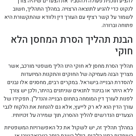
להציע תוכנית פעולה ולהסביר את הצעדים שיהיה צורך
לנקוט כדי להגיע לתוצאה הרצויה. במהלך התהליך, חשוב
לשמור על קשר רציף עם העורך דין ולוודא שהתקשורת היא
פתוחה וברורה.
הבנת תהליך הסרת המחסן הלא
חוקי
תהליך הסרת מחסן לא חוקי הינו הליך משפטי מורכב, אשר
מצריך הבנה מעמיקה של החוקים והתקנות המיועדות
להסדרת הבנייה בישראל. במקרים רבים, מחסנים אלו נבנים
ללא היתר או בניגוד לתנאים שניתנים בהיתר, ולכן יש צורך
לפנות לעורך דין המומחה בתחום הבנייה והנדל"ן. תפקידו של
עורך הדין הוא לא רק לייעץ, אלא גם להנחות את הלקוח לגבי
הצעדים הנדרשים להליך ההסרה, תוך שמירה על זכויותיו.
במהלך תהליך זה, יש לשקול את כל האפשרויות המשפטיות
העומדות בפני הלקוח, כולל השגת היתר רטרואקטיבי או