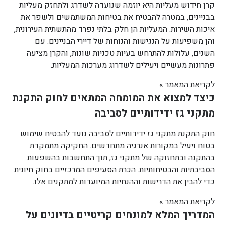
קרן חידוש מעליות היא יוזמה שנועדה לשדרג ולתחזק מעליות
בבניינים, במטרה להבטיח את בטיחות המשתמשים ולשפר את
איכות השירות. המעליות הן חלק בלתי נפרד מהתשתית העירונית,
והן משפיעות על הנגישות והנוחות של דיירי הבניינים. עם
השנים, עלולות להתרחש בעיות טכניות שונות, והקרן מציעה
פתרונות מעשיים ויעילים לשדרוג מערכות המעליות.
לקריאת המאמר »
כיצד למצוא את המומחה המתאים לחוק התקנת
מתקני גז ידידותיים לסביבה
חוק התקנת מתקני גז ידידותיים לסביבה נועד להבטיח שימוש
בטוח ויעיל במקורות אנרגיה מתחדשים. החקיקה מתמקדת
בהתקנה ובתחזוקה של מתקני גז, תוך התחשבות בהשפעות
הסביבתיות והבטיחותיות. הכרת הסעיפים המרכזיים בחוק חיונית
כדי להבין את הדרישות וההנחיות המיועדות למתקנים אלו.
לקריאת המאמר »
המדריך המלא למונחים קריטיים בדיונים על