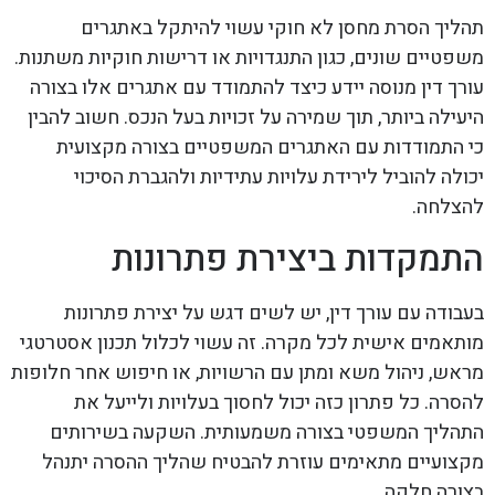
תהליך הסרת מחסן לא חוקי עשוי להיתקל באתגרים
משפטיים שונים, כגון התנגדויות או דרישות חוקיות משתנות.
עורך דין מנוסה יידע כיצד להתמודד עם אתגרים אלו בצורה
היעילה ביותר, תוך שמירה על זכויות בעל הנכס. חשוב להבין
כי התמודדות עם האתגרים המשפטיים בצורה מקצועית
יכולה להוביל לירידת עלויות עתידיות ולהגברת הסיכוי
להצלחה.
התמקדות ביצירת פתרונות
בעבודה עם עורך דין, יש לשים דגש על יצירת פתרונות
מותאמים אישית לכל מקרה. זה עשוי לכלול תכנון אסטרטגי
מראש, ניהול משא ומתן עם הרשויות, או חיפוש אחר חלופות
להסרה. כל פתרון כזה יכול לחסוך בעלויות ולייעל את
התהליך המשפטי בצורה משמעותית. השקעה בשירותים
מקצועיים מתאימים עוזרת להבטיח שהליך ההסרה יתנהל
בצורה חלקה.