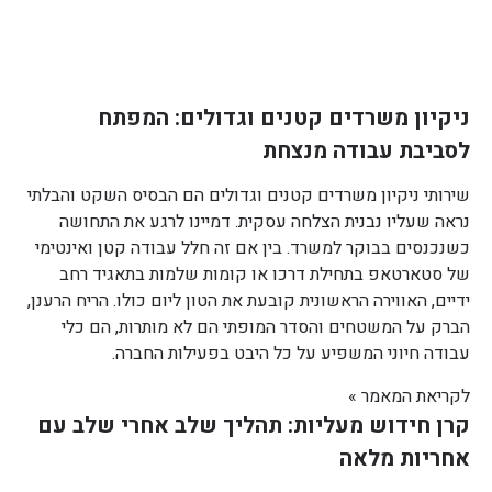
ניקיון משרדים קטנים וגדולים: המפתח
לסביבת עבודה מנצחת
שירותי ניקיון משרדים קטנים וגדולים הם הבסיס השקט והבלתי
נראה שעליו נבנית הצלחה עסקית. דמיינו לרגע את התחושה
כשנכנסים בבוקר למשרד. בין אם זה חלל עבודה קטן ואינטימי
של סטארטאפ בתחילת דרכו או קומות שלמות בתאגיד רחב
ידיים, האווירה הראשונית קובעת את הטון ליום כולו. הריח הרענן,
הברק על המשטחים והסדר המופתי הם לא מותרות, הם כלי
עבודה חיוני המשפיע על כל היבט בפעילות החברה.
לקריאת המאמר »
קרן חידוש מעליות: תהליך שלב אחרי שלב עם
אחריות מלאה