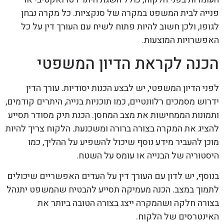
פנייה לבית המשפט במקרה של סנקציות. כל מקרה נבחן
לגופו, ולכן חשוב להיות פתוח לשיח עם העורך דין על כל
האפשרויות המוצעות.
הכנה לקראת הדיון המשפטי
לפני הדיון המשפטי, יש לבצע הכנות יסודיות. עורך הדין
ידרוש מסמכים רלוונטיים, כמו תוכניות בנייה, היתרים קודמים,
ותמונות הממחישות את מצב המחסן. הכנת תיק מסודר תסייע
להציג את המקרה בצורה ברורה ומשכנעת. הלקוח צריך להיות
מוכן להעביר מידע נוסף שיכול להשפיע על ההליך, כמו
היסטוריה של הבנייה או עומס על השטח.
בנוסף, יש לדון עם העורך דין על העדים האפשריים שיכולים
לתמוך במצב. הכנה מעמיקה תסייע להבטיח שהמשפט יתנהל
בצורה חלקה ושהמקרה ייצג בצורה הטובה ביותר את
האינטרסים של הלקוח.