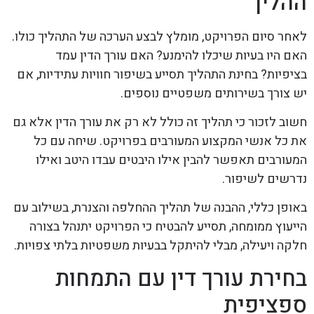
ההליך
לאחר סיום הפרויקט, מומלץ לבצע הערכה של התהליך כולו.
האם היו בעיות שיכלו להימנע? האם עורך הדין עמד
בציפיות? בחינת התהליך תסייע בשיפור חוויות עתידיות, אם
יש צורך בשירותים משפטיים נוספים.
חשוב לזכור כי תהליך זה כולל לא רק את עורך הדין אלא גם
את כל אנשי המקצוע המעורבים בפרויקט. שיחה עם כל
המעורבים תאפשר להבין אילו היבטים עבדו היטב ואילו
נדרשים לשיפור.
באופן כללי, ההבנה של תהליך ההחלפה והצנרת, בשילוב עם
הייעוץ ממומחה, תסייע להבטיח כי הפרויקט יתנהל בצורה
חלקה ויעילה, מבלי להיתקל בבעיות משפטיות בלתי צפויות.
בחירת עורך דין עם התמחות
ספציפית