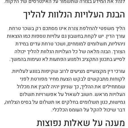
לנהל את המידע בצורה שתשמור על האינטרסים של הלקוח.
הבנת העלויות הנלוות להליך
הליך משפטי להחלפת צנרת אינו מסתכם רק בשכר טרחת
עורך הדין. יש לקחת בחשבון גם עלויות נוספות כמו הוצאות
ניהוליות, תשלומים למומחים, ושכר טרחת עדים במידת
הצורך. הבנה מלאה של כל העלויות הנלוות להליך יכולה
לסייע בתכנון התקציב ולמנוע הפתעות לא נעימות בהמשך.
עורכי דין מקצועיים מציעים לרוב שקיפות בנוגע לעלויות.
לקוחות מתבקשים לבקש הצעת מחיר מפורטת לפני
שמתחילים את ההליך, כך שניתן יהיה להבין את מכלול
העלויות מראש. חשוב לשאול על אפשרויות תשלום
גמישות, כגון תשלומים בחלקים או תשלום על בסיס הצלחה,
דבר שיכול להקל על העומס הכלכלי.
מענה על שאלות נפוצות