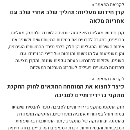
לקריאת המאמר »
קרן חידוש מעליות: תהליך שלב אחרי שלב עם
אחריות מלאה
קרן חידוש מעליות היא יוזמה שנועדה לשדרג ולתחזק מעליות
בבניינים, במטרה להבטיח את בטיחות המשתמשים ולשפר את
איכות השירות. המעליות הן חלק בלתי נפרד מהתשתית העירונית,
והן משפיעות על הנגישות והנוחות של דיירי הבניינים. עם
השנים, עלולות להתרחש בעיות טכניות שונות, והקרן מציעה
פתרונות מעשיים ויעילים לשדרוג מערכות המעליות.
לקריאת המאמר »
כיצד למצוא את המומחה המתאים לחוק התקנת
מתקני גז ידידותיים לסביבה
חוק התקנת מתקני גז ידידותיים לסביבה נועד להבטיח שימוש
בטוח ויעיל במקורות אנרגיה מתחדשים. החקיקה מתמקדת
בהתקנה ובתחזוקה של מתקני גז, תוך התחשבות בהשפעות
הסביבתיות והבטיחותיות. הכרת הסעיפים המרכזיים בחוק חיונית