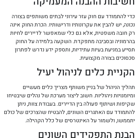
חשיבות ההבנה המעמיקה
כדי להתמודד עם חוק עזר עירוני לבתים משותפים בצורה
נכונה, יש להבין את עקרונותיו ודרישותיו. הכרת החוק אינה
רק חובה משפטית, אלא גם כלי שמאפשר לדיירים לחיות
בהרמוניה ובסביבה מתפקדת. השקעה בלמידה על החוק
תסייע במניעת בעיות עתידיות, ותספק ידע נדרש לפתרון
סכסוכים בצורה מקצועית.
הקניית כלים לניהול יעיל
תהליך הניהול של בניין משותף מצריך כלים מעשיים
ומיומנויות ניהוליות. חשוב ליצור מערכת של נהלים שיבטיחו
שקיפות ושיתוף פעולה בין הדיירים. בעבודת צוות, ניתן
להתמודד עם האתגרים השונים, להבטיח שהצרכים של כולם
יתממשו, ולשמור על האינטרסים של כלל הקהילה.
הבנת התפקידים השונים