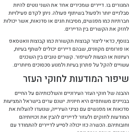
המגורים בו. דיירים שמכירים אחד את השני נוטים להיות
סבלניים יותר ולפעול בשיתוף פעולה. ניתן לקדם פעילויות
חברתיות כמו מפגשים, מסיבות חגים או סדנאות, אשר יכולות
לחזק את הקשרים בין הדיירים.
בנוסף, כדאי ליצור קבוצות תקשורת כמו קבוצות וואטסאפ
או פורומים מקוונים, שבהם דיירים יכולים לשתף בעיות,
רעיונות או הצעות לשיפור. קשרים טובים בין השכנים
עשויים להקל על פתרון בעיות ולמנוע סכסוכים מיותרים.
שיפור המודעות לחוקי העזר
ההבנה של חוקי העזר העירוניים והשלכותיהם על החיים
בבניינים משותפים היא חיונית. ישנם ערים בישראל המציעות
סדנאות או מפגשים עם נציגי העירייה, שנועדו להעלות את
המודעות לחוקים ולעזור לדיירים להבין את זכויותיהם
וחובותיהם. הכשרה כזו יכולה לסייע לדיירים להתמודד עם