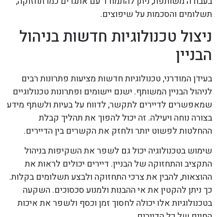
בעבודה משותפת, ניתן להתמודד עם אתגרים כמו תחזוקה,
תשלומים והסכמות על שיפוצים.
ניצול טכנולוגיות חדשות בניהול
הבניין
בעידן המודרני, טכנולוגיות חדשות מציעות פתרונות רבים
לניהול הבניין המשותף. ישנם יישומים ופתרונות טכנולוגיים
שמאפשרים לדיירים לתקשר, לדווח על בעיות ולשתף מידע
בצורה נוחה ויעילה. זה יכול להפוך את תהליך קבלת
ההחלטות לפשוט יותר ולחזק את הקשרים בין הדיירים.
שימוש בטכנולוגיה יכול גם לשפר את השקיפות בניהול
התקציב והתחזוקה של הבניין. דיירים יכולים לראות את
ההוצאות, להבין את צרכי התחזוקה ולבצע תשלומים בקלות.
כך ניתן להקטין את אי ההבנות ולמנוע סכסוכים. השקעה
בטכנולוגיות אלו יכולה לחסוך זמן וכסף ולשפר את איכות
החיים של כל הדיירים.