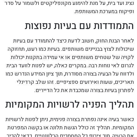
נציג ועד בית, על מנת להימנע מקונפליקטים ולשמור על סדר
ופיקוח במערכת המשותפת.
התמודדות עם בעיות נפוצות
לאחר הבנת החוק, חשוב לדעת כיצד להתמודד עם בעיות
שיכולות לצוץ בבניינים משותפים. בעיות כמו רעש, תחזוקה
לקויה של שטחים משותפים או אי עמידה בתקנות יכולות
לגרום לאי נוחות רבה. במקרים כאלה, יש לפנות לוועד הבית
ולדווח על הבעיה בצורה מסודרת, תוך ציון המידע הנדרש כמו
תאריכים, שעות ואירועים ספציפיים. זהו שלב קרדינלי
לפתרון בעיות בצורה שמכבדת את כל הדיירים.
תהליך הפניה לרשויות המקומיות
כאשר בעיה אינה נפתרת בצורה פנימית, ניתן לפנות לרשויות
המקומיות. תהליך זה כולל הגשת תלונה או בקשה המפרטת
את הבעיה, תוך צירוף כל המסמכים הרלוונטיים. כדאי להכיר