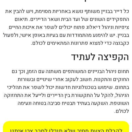
כל דייר בבניין משותף נושא באחריות מסוימת, ויש להבין את
התפקידים השונים של ועד הבית ושאר הדיירים. תיאום
ציפיות וניהול דיאלוג פתוח יכולים לשפר את איכות החיים
בבניין. יש להימנע מהתמודדות עם בעיות באופן אישי, ולפעול
כקבוצה כדי למצוא פתרונות המתאימים לכולם.
הקפיצה לעתיד
תחום ניהול הבניינים המשותפים משתנה עם הזמן, וכך גם
החוקים והתקנות. חשוב לעקוב אחרי שינויים ובשורות
בתחום. שימוש בטכנולוגיות חדשות יכול לשפר את תהליכי
הניהול, להקל על התקשורת בין הדיירים ולייעל את התחזוקה
השוטפת. השקעה בעתיד תבטיח סביבה בטוחה ונעימה
לכולם.
לקבלת הצעת מחיר שלא תוכלו לסרב צרו איתנו