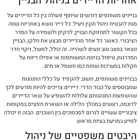
אחריות הדיירים בניהול הבניין
בניינים משותפים דורשים שיתוף פעולה בין כל הדיירים על
מנת להבטיח ניהול תקין ויעיל. כל דייר נושא באחריות שווה
בכל הקשור לתחזוקת הבניין, לניקיון ולשמירה על הסדר
הציבורי. כאשר כל אחד מהדיירים מבצע את חלקו, הבניין
נשאר במצב טוב ונעים לשהייה. זה כולל, למשל, ניקוי חדר
המדרגות, טיפול בגינות המשותפות או אפילו דיווח על
תקלות במערכות שונות כמו חשמל או מים.
בבניינים משותפים, חשוב להקפיד על כללי התנהגות
שמבוססים על כבוד הדדי. דיירים צריכים להיות מודעים לכך
שהשפעות התנהגותם עלולות להשפיע על שאר הדיירים.
לדוגמה, רעשים במהלך הלילה או השארת חפצים במקומות
ציבוריים עשויים לגרום לסכסוכים בין השכנים. הבנה זו יכולה
לסייע במניעת בעיות מראש.
היבטים משפטיים של ניהול