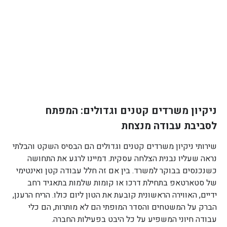
ניקיון משרדים קטנים וגדולים: המפתח
לסביבת עבודה מנצחת
שירותי ניקיון משרדים קטנים וגדולים הם הבסיס השקט והבלתי
נראה שעליו נבנית הצלחה עסקית. דמיינו לרגע את התחושה
כשנכנסים בבוקר למשרד. בין אם זה חלל עבודה קטן ואינטימי
של סטארטאפ בתחילת דרכו או קומות שלמות בתאגיד רחב
ידיים, האווירה הראשונית קובעת את הטון ליום כולו. הריח הרענן,
הברק על המשטחים והסדר המופתי הם לא מותרות, הם כלי
עבודה חיוני המשפיע על כל היבט בפעילות החברה.