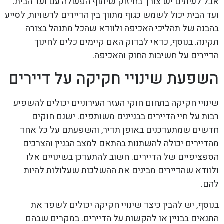
אבל לעיתים יש צורך בחיזוק שיתוף הפעולה עם ועד הבית.
ועד הבית יכול לשמש כגוף מתווך בין הדיירים לרשויות, לסייע
בהבנה של תהליכי האכיפה ולוודא שהכל מתנהל בצורה
תקינה. בנוסף, כדאי לבדוק האם קיימים כלים לחינוך
הדיירים על חשיבות החוק והאכיפה.
השפעת שינויי חקיקה על דיירים
שינויי חקיקה בתחום חוקי העזר העירוניים יכולים להשפיע
רבות על חיי הדיירים בבניינים משותפים. ישנם חוקים
חדשים שמתעדכנים באופן תדיר, והשפעתם על כל אחד
מהדיירים יכולה להשתנות בהתאם למצב הבניין והצרכים
הספציפיים של הדיירים. חשוב להתעדכן בשינויים אלו
ולוודא שהדיירים מבינים את ההשלכות שעלולות להיות
להם.
בנוסף, יש להבין כיצד שינויי חקיקה יכולים לשפר את
התנאים בבניין או להקשות על הדיירים. במקרים שבהם