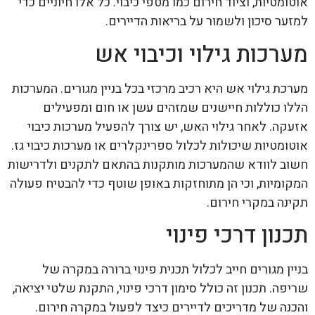
אוטומטיות, וציוד חירום כמו מטפי כיבוי. כל אלו חיוניים כדי
למזער סיכון ולשמור על בריאות הדיירים.
מערכות גילוי וכיבוי אש
מערכת גילוי אש היא רכיב מרכזי בכל בניין מגורים. המערכות
הללו כוללות חיישנים שמזהים עשן או חום ומפעילים
אזעקה. לאחר גילוי האש, יש צורך להפעיל מערכות כיבוי
אוטומטיות שיכולות לכלול ספרינקלרים או מערכות כיבוי גז.
חשוב לוודא שהמערכות מותקנות בהתאם לתקנים ולדרישות
המקומיות, וכי הן מתוחזקות באופן שוטף כדי להבטיח פעולה
תקינה במקרי חירום.
תכנון דרכי פינוי
בניין מגורים חייב לכלול תכנית פינוי ברורה במקרה של
שריפה. תכנון זה כולל סימון דרכי פינוי, התקנת שלטי יציאה,
והכנה של מדריכים לדיירים כיצד לפעול במקרה חירום.