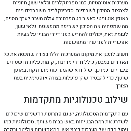
מערכות אוטומטיות, כמו ספרינקלרים וגלאי עשן, חיוניות
לצמצום הסיכון לשריפות. ספרינקלרים משחררים מים
באופן אוטומטי כאשר הטמפרטורה עולה מעבר לערך מסוים,
מה שמפחית את הסיכון לשריפה מתפשטת. גלאי עשן,
לעומת זאת, יכולים להתריע בפני דיירי הבניין על בעיות
אפשריות לפני שהן מתפשטות.
חשוב לתכנן את מיקום המערכות הללו בצורה שתכסה את כל
האזורים במבנה, כולל חדרי מדרגות, קומות עליונות ושטחים
ציבוריים. כמו כן, יש לוודא שהמערכות מתוחזקות באופן
שוטף, כדי להבטיח שהן פועלות בצורה אופטימלית בעת
הצורך.
שילוב טכנולוגיות מתקדמות
עם התקדמות הטכנולוגיה, ישנם פתרונות חדשניים שיכולים
לשדרג את רמת הבטיחות באש בבית משותף. טכנולוגיות כמו
ניהול חכם של מערכות כיבוי אש, המאפשרות שליטה ובקרה