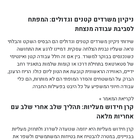
ניקיון משרדים קטנים וגדולים: המפתח
לסביבת עבודה מנצחת
שירותי ניקיון משרדים קטנים וגדולים הם הבסיס השקט והבלתי
נראה שעליו נבנית הצלחה עסקית. דמיינו לרגע את התחושה
כשנכנסים בבוקר למשרד. בין אם זה חלל עבודה קטן ואינטימי
של סטארטאפ בתחילת דרכו או קומות שלמות בתאגיד רחב
ידיים, האווירה הראשונית קובעת את הטון ליום כולו. הריח הרענן,
הברק על המשטחים והסדר המופתי הם לא מותרות, הם כלי
עבודה חיוני המשפיע על כל היבט בפעילות החברה.
לקריאת המאמר »
קרן חידוש מעליות: תהליך שלב אחרי שלב עם
אחריות מלאה
קרן חידוש מעליות היא יוזמה שנועדה לשדרג ולתחזק מעליות
בבניינים, במטרה להבטיח את בטיחות המשתמשים ולשפר את