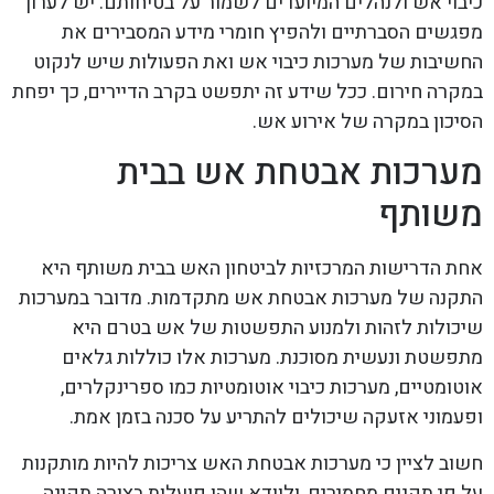
כיבוי אש ולנהלים המיועדים לשמור על בטיחותם. יש לערוך
מפגשים הסברתיים ולהפיץ חומרי מידע המסבירים את
החשיבות של מערכות כיבוי אש ואת הפעולות שיש לנקוט
במקרה חירום. ככל שידע זה יתפשט בקרב הדיירים, כך יפחת
הסיכון במקרה של אירוע אש.
מערכות אבטחת אש בבית
משותף
אחת הדרישות המרכזיות לביטחון האש בבית משותף היא
התקנה של מערכות אבטחת אש מתקדמות. מדובר במערכות
שיכולות לזהות ולמנוע התפשטות של אש בטרם היא
מתפשטת ונעשית מסוכנת. מערכות אלו כוללות גלאים
אוטומטיים, מערכות כיבוי אוטומטיות כמו ספרינקלרים,
ופעמוני אזעקה שיכולים להתריע על סכנה בזמן אמת.
חשוב לציין כי מערכות אבטחת האש צריכות להיות מותקנות
על פי תקנים מחמירים, ולוודא שהן פועלות בצורה תקינה.