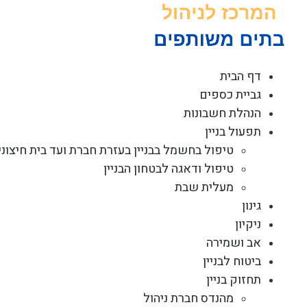
לג
תוכן
דף הבית
גביית כספים
הנהלת חשבונות
תפעול בניין
טיפול בחשמל בבניין בעזרת חברת ועד בית חיצוני
טיפול ודאגה לבטחון הבניין
מעלית שבת
גינון
ניקיון
אב ושמירה
ביטוח לבניין
תחזוק בניין
מהנדס חברת ניהול