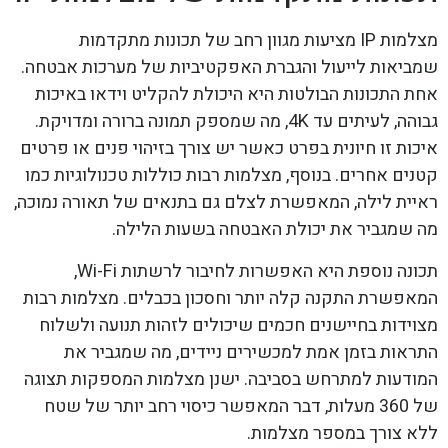
מצלמות IP מציעות מגוון רחב של תכונות מתקדמות
שמביאות לייעול והגברת האפקטיביות של מערכות אבטחה.
אחת התכונות הבולטות היא היכולת להקליט וידאו באיכות
גבוהה, לעיתים עד 4K, מה שמספק תמונה ברורה ומדויקת.
איכות זו חיונית בפרט כאשר יש צורך בזיהוי פנים או פרטים
קטנים אחרים. בנוסף, מצלמות רבות כוללות טכנולוגיות כמו
ראיית לילה, המאפשרת לצלם גם בתנאים של תאורה נמוכה,
מה שמגביר את יכולת האבטחה בשעות הלילה.
תכונה נוספת היא האפשרות לחיבור לרשתות Wi-Fi,
המאפשרת התקנה קלה יותר וחסכון בכבלים. מצלמות רבות
מצוידות בחיישנים חכמים שיכולים לזהות תנועה ולשלוח
התראות בזמן אמת למכשירים ניידים, מה שמגביר את
המודעות למתרחש בסביבה. ישנן מצלמות המספקות תצוגה
של 360 מעלות, דבר המאפשר כיסוי רחב יותר של שטח
ללא צורך במספר מצלמות.