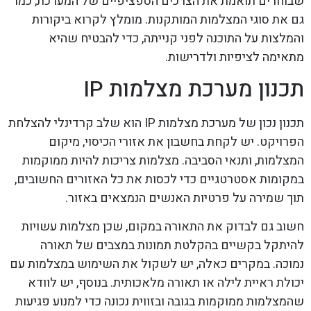
שבוחרים תואמת את הצרכים הספציפיים של המערכת, כמו
גם את סוגי המצלמות המותקנות. מומלץ לקרוא ביקורות
והמלצות על התוכנה לפני קנייתה, כדי להבטיח שהיא
מתאימה לציפיות ולדרישות.
תכנון מערכת מצלמות IP
תכנון נכון של מערכת מצלמות IP הוא שלב קרדינלי להצלחת
הפרויקט. יש לקחת בחשבון את אזורי הכיסוי, מיקום
המצלמות, ותנאי הסביבה. מצלמות צריכות להיות ממוקמות
במקומות אסטרטגיים כדי לכסות את כל האזורים החשובים,
תוך שמירה על פרטיות האנשים הנמצאים באזור.
חשוב גם לבדוק את התאורה במקום, שכן מצלמות עשויות
להיתקל בקשיים בהקלטת תמונות במצבים של תאורה
נמוכה. במקרים כאלה, יש לשקול את השימוש במצלמות עם
יכולת ראיית לילה או תאורה מלאכותית. בנוסף, יש לוודא
שהמצלמות ממוקמות בגובה ובזווית נכונה כדי למנוע פגיעות