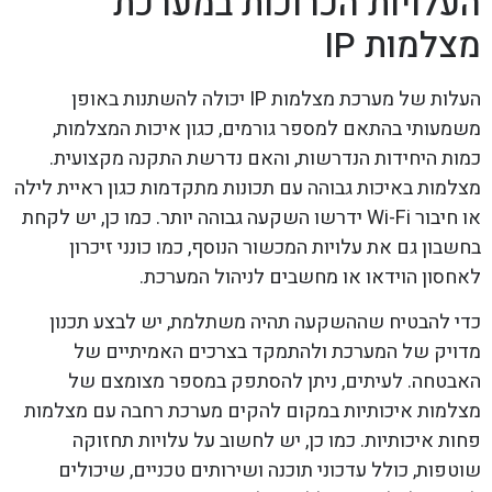
העלויות הכרוכות במערכת
מצלמות IP
העלות של מערכת מצלמות IP יכולה להשתנות באופן
משמעותי בהתאם למספר גורמים, כגון איכות המצלמות,
כמות היחידות הנדרשות, והאם נדרשת התקנה מקצועית.
מצלמות באיכות גבוהה עם תכונות מתקדמות כגון ראיית לילה
או חיבור Wi-Fi ידרשו השקעה גבוהה יותר. כמו כן, יש לקחת
בחשבון גם את עלויות המכשור הנוסף, כמו כונני זיכרון
לאחסון הוידאו או מחשבים לניהול המערכת.
כדי להבטיח שההשקעה תהיה משתלמת, יש לבצע תכנון
מדויק של המערכת ולהתמקד בצרכים האמיתיים של
האבטחה. לעיתים, ניתן להסתפק במספר מצומצם של
מצלמות איכותיות במקום להקים מערכת רחבה עם מצלמות
פחות איכותיות. כמו כן, יש לחשוב על עלויות תחזוקה
שוטפות, כולל עדכוני תוכנה ושירותים טכניים, שיכולים