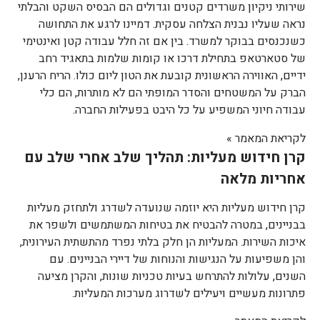
שירותי ניקיון משרדים קטנים וגדולים הם הבסיס השקט והבלתי
נראה שעליו נבנית הצלחה עסקית. דמיינו לרגע את התחושה
כשנכנסים בבוקר למשרד. בין אם זה חלל עבודה קטן ואינטימי
של סטארטאפ בתחילת דרכו או קומות שלמות בתאגיד רחב
ידיים, האווירה הראשונית קובעת את הטון ליום כולו. הריח הרענן,
הברק על המשטחים והסדר המופתי הם לא מותרות, הם כלי
עבודה חיוני המשפיע על כל היבט בפעילות החברה.
לקריאת המאמר »
קרן חידוש מעליות: תהליך שלב אחרי שלב עם
אחריות מלאה
קרן חידוש מעליות היא יוזמה שנועדה לשדרג ולתחזק מעליות
בבניינים, במטרה להבטיח את בטיחות המשתמשים ולשפר את
איכות השירות. המעליות הן חלק בלתי נפרד מהתשתית העירונית,
והן משפיעות על הנגישות והנוחות של דיירי הבניינים. עם
השנים, עלולות להתרחש בעיות טכניות שונות, והקרן מציעה
פתרונות מעשיים ויעילים לשדרוג מערכות המעליות.