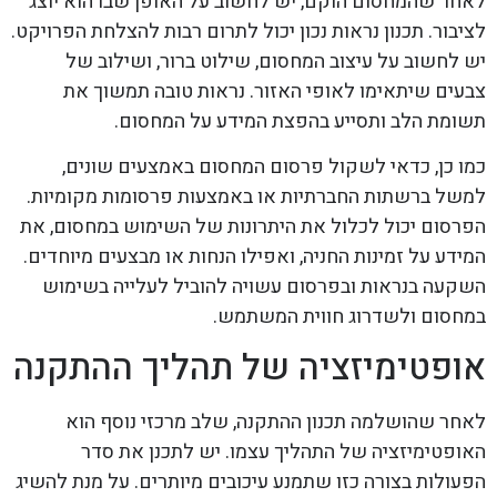
לאחר שהמחסום הוקם, יש לחשוב על האופן שבו הוא יוצג
לציבור. תכנון נראות נכון יכול לתרום רבות להצלחת הפרויקט.
יש לחשוב על עיצוב המחסום, שילוט ברור, ושילוב של
צבעים שיתאימו לאופי האזור. נראות טובה תמשוך את
תשומת הלב ותסייע בהפצת המידע על המחסום.
כמו כן, כדאי לשקול פרסום המחסום באמצעים שונים,
למשל ברשתות החברתיות או באמצעות פרסומות מקומיות.
הפרסום יכול לכלול את היתרונות של השימוש במחסום, את
המידע על זמינות החניה, ואפילו הנחות או מבצעים מיוחדים.
השקעה בנראות ובפרסום עשויה להוביל לעלייה בשימוש
במחסום ולשדרוג חווית המשתמש.
אופטימיזציה של תהליך ההתקנה
לאחר שהושלמה תכנון ההתקנה, שלב מרכזי נוסף הוא
האופטימיזציה של התהליך עצמו. יש לתכנן את סדר
הפעולות בצורה כזו שתמנע עיכובים מיותרים. על מנת להשיג