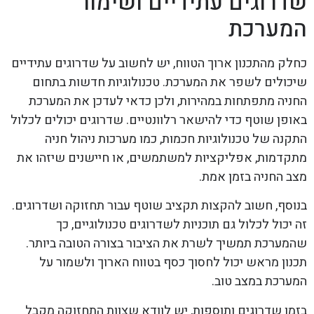
שדרוגים עתידיים ושימור
המערכת
כחלק מהתכנון ארוך הטווח, יש לחשוב על שדרוגים עתידיים
שיכולים לשפר את המערכת. טכנולוגיות חדשות בתחום
החניה מתפתחות במהירות, ולכן כדאי לעדכן את המערכת
באופן שוטף כדי להישאר רלוונטיים. שדרוגים יכולים לכלול
התקנה של טכנולוגיות חכמות, כמו מערכות ניהול חניה
מתקדמות, אפליקציות למשתמשים, או חיישנים שיזהו את
מצב החניה בזמן אמת.
בנוסף, חשוב להקצות תקציב שוטף עבור תחזוקה ושדרוגים.
זה יכול לכלול גם תוכניות לשדרוגים טכנולוגיים, כך
שהמערכת תמשיך לשרת את הציבור בצורה הטובה ביותר.
תכנון מראש יכול לחסוך כסף בטווח הארוך ולשמור על
המערכת במצב טוב.
בזמן שדרוגים ותוספות, יש לוודא שצוות התחזוקה מקבל