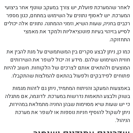
לאחר שהמערכת פועלת, יש צורך במעקב שוטף אחר ביצועי
המערכת. יש לאסוף נתונים על השימוש במתחם, כגון מספר
רכבים בחניה, שעות השיא, וזמני ההמתנה. נתונים אלה יכולים
לסייע בזיהוי בעיות פוטנציאליות ולמקד את מאמצי
התחזוקה.
כמו כן, ניתן לבצע סקרים בין המשתמשים על מנת להבין את
חווית השימוש שלהם. מידע זה יכול לשפר את השירותים
המוצעים ולהתאים אותם לצרכים של הלקוחות. חשוב להיות
פתוחים לפידבקים ולפעול בהתאם להמלצות שהתקבלו.
באמצעות המעקב והניתוח המתמיד, ניתן גם לזהות מגמות
בשוק ולבצע התאמות נדרשות במערכת. לדוגמה, אם מתגלה
כי יש שעות שיא מסוימות שבהן החניה מתמלאת במהירות,
ניתן לשקול להוסיף חניות נוספות או לשפר את מערכת
הניהול.