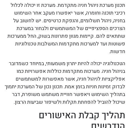
תכנון מערכת ניהול חניה מתקדמת. מערכת זו יכולה לכלול
רכיבי תוכנה וחומרה, אשר יאפשרו מעקב אחר השימוש
בחניה, ניהול תשלומים, והנפקת כרטיסים. יש לחשוב על
הצרכים הספציפיים של המשתמשים ולבחור במערכת
שתתאים להם. קיימות מגוון פתרונות בשוק, החל ממערכות
פשוטות ועד למערכות מתקדמות המשלבות טכנולוגיות
חדשות.
הטכנולוגיה יכולה להיות יתרון משמעותי, במיוחד כשמדובר
בניהול חניה. מערכות מתקדמות כוללות אפשרויות כמו
אפליקציות לניהול חניה, אשר מאפשרות למשתמשים
לבדוק זמינות חניות בזמן אמת. תכנון נכון של המערכת יתמוך
בתהליך השימוש ויאפשר חוויית משתמש משופרת, דבר
שיכול להוביל להפחתת תקלות ולשיפור שביעות הרצון.
תהליך קבלת האישורים
הנדרשים