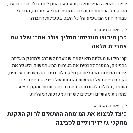
ידיים, האווירה הראשונית קובעת את הטון ליום כולו. הריח הרענן,
הברק על המשטחים והסדר המופתי הם לא מותרות, הם כלי
עבודה חיוני המשפיע על כל היבט בפעילות החברה.
לקריאת המאמר »
קרן חידוש מעליות: תהליך שלב אחרי שלב עם
אחריות מלאה
קרן חידוש מעליות היא יוזמה שנועדה לשדרג ולתחזק מעליות
בבניינים, במטרה להבטיח את בטיחות המשתמשים ולשפר את
איכות השירות. המעליות הן חלק בלתי נפרד מהתשתית העירונית,
והן משפיעות על הנגישות והנוחות של דיירי הבניינים. עם
השנים, עלולות להתרחש בעיות טכניות שונות, והקרן מציעה
פתרונות מעשיים ויעילים לשדרוג מערכות המעליות.
לקריאת המאמר »
כיצד למצוא את המומחה המתאים לחוק התקנת
מתקני גז ידידותיים לסביבה