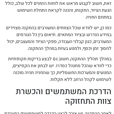
זאת, חשוב לקבוע מראש את לוחות הזמנים לכל שלב, כולל
הגעת הציוד, התקנתו, והכנה לקראת התחלת השימוש
במתחם החניה.
כמו כן, יש לוודא שכל הצוותים המעורבים בהתקנה מצוידים
במידע הנדרש ובציוד המתאים. תיאום בין כל הגורמים
המעורבים, כגון קבלני העבודה, ספקי הציוד והמעצבים, יכול
לחסוך זמן וכסף, ולמנוע בעיות במהלך ההתקנה.
במהלך תהליך ההתקנה, חשוב גם לבצע בדיקות תקופתיות
כדי לוודא שהכל מתנהל כסדרו. יש לבחון את הקפיצים,
המנועים והמערכות החשמליות, כך שהחניה תהיה מוכנה
לשימוש לקהל הרחב ללא תקלות.
הדרכת המשתמשים והכשרת
צוות התחזוקה
לאחר ההתקנה, יש צורך לבצע הדרכה למשתמשים במערכת