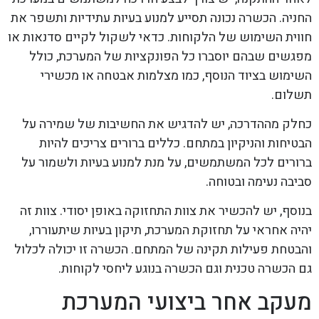
החניה. הכשרה נכונה תסייע למנוע בעיות עתידיות ותשפר את
חווית השימוש של הלקוחות. כדאי לשקול לקיים סדנאות או
מפגשים שבהם יוסברו כל הפונקציות של המערכת, כולל
השימוש בציוד הנוסף, כמו מצלמות אבטחה או מכשירי
תשלום.
כחלק מההדרכה, יש להדגיש את החשיבות של שמירה על
הבטיחות והניקיון במתחם. כללים ברורים צריכים להיות
ברורים לכל המשתמשים, על מנת למנוע בעיות ולשמור על
סביבה נעימה ובטוחה.
בנוסף, יש להכשיר את צוות התחזוקה באופן יסודי. צוות זה
יהיה אחראי על תחזוקת המערכת, תיקון בעיות שיתעוררו,
והבטחת פעילות תקינה של המתחם. הכשרה זו יכולה לכלול
גם הכשרה טכנית וגם הכשרה בנוגע ליחסי לקוחות.
מעקב אחר ביצועי המערכת