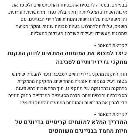
בבניינים, במטרה להבטיח את בטיחות המשתמשים ולשפר את
איכות השירות. המעליות הן חלק בלתי נפרד מהתשתית העירונית,
והן משפיעות על הנגישות והנוחות של דיירי הבניינים. עם
השנים, עלולות להתרחש בעיות טכניות שונות, והקרן מציעה
פתרונות מעשיים ויעילים לשדרוג מערכות המעליות.
לקריאת המאמר »
כיצד למצוא את המומחה המתאים לחוק התקנת
מתקני גז ידידותיים לסביבה
חוק התקנת מתקני גז ידידותיים לסביבה נועד להבטיח שימוש
בטוח ויעיל במקורות אנרגיה מתחדשים. החקיקה מתמקדת
בהתקנה ובתחזוקה של מתקני גז, תוך התחשבות בהשפעות
הסביבתיות והבטיחותיות. הכרת הסעיפים המרכזיים בחוק חיונית
כדי להבין את הדרישות וההנחיות המיועדות למתקנים אלו.
לקריאת המאמר »
המדריך המלא למונחים קריטיים בדיונים על
חיות מחמד בבניינים משותפים