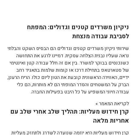
ניקיון משרדים קטנים וגדולים: המפתח
לסביבת עבודה מנצחת
שירותי ניקיון משרדים קטנים וגדולים הם הבסיס השקט והבלתי
נראה שעליו נבנית הצלחה עסקית. דמיינו לרגע את התחושה
כשנכנסים בבוקר למשרד. בין אם זה חלל עבודה קטן ואינטימי
של סטארטאפ בתחילת דרכו או קומות שלמות בתאגיד רחב
ידיים, האווירה הראשונית קובעת את הטון ליום כולו. הריח הרענן,
הברק על המשטחים והסדר המופתי הם לא מותרות, הם כלי
עבודה חיוני המשפיע על כל היבט בפעילות החברה.
לקריאת המאמר »
קרן חידוש מעליות: תהליך שלב אחרי שלב עם
אחריות מלאה
קרן חידוש מעליות היא יוזמה שנועדה לשדרג ולתחזק מעליות