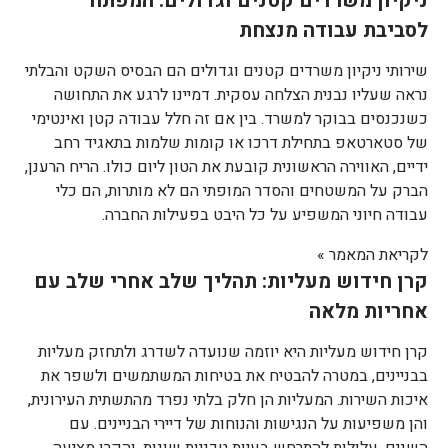
ניקיון משרדים קטנים וגדולים: המפתח
לסביבת עבודה מנצחת
שירותי ניקיון משרדים קטנים וגדולים הם הבסיס השקט והבלתי
נראה שעליו נבנית הצלחה עסקית. דמיינו לרגע את התחושה
כשנכנסים בבוקר למשרד. בין אם זה חלל עבודה קטן ואינטימי
של סטארטאפ בתחילת דרכו או קומות שלמות בתאגיד רחב
ידיים, האווירה הראשונית קובעת את הטון ליום כולו. הריח הרענן,
הברק על המשטחים והסדר המופתי הם לא מותרות, הם כלי
עבודה חיוני המשפיע על כל היבט בפעילות החברה.
לקריאת המאמר »
קרן חידוש מעליות: תהליך שלב אחרי שלב עם
אחריות מלאה
קרן חידוש מעליות היא יוזמה שנועדה לשדרג ולתחזק מעליות
בבניינים, במטרה להבטיח את בטיחות המשתמשים ולשפר את
איכות השירות. המעליות הן חלק בלתי נפרד מהתשתית העירונית,
והן משפיעות על הנגישות והנוחות של דיירי הבניינים. עם
השנים, עלולות להתרחש בעיות טכניות שונות, והקרן מציעה