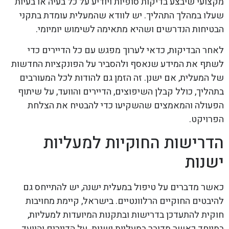
מקצועי שיבצע בדיקות סופיות ויודיע על כל בעיה או בעיות
שעלו במהלך התהליך. יש לוודא שהמעלית עומדת בתקני
הבטיחות הנדרשים ושהיא מתאימה לשימוש יומיומי.
לאחר הבדיקות, כדאי לערוך מפגש עם כל הדיירים כדי
לשתף את המידע שנאסף ולהסביר על הפונקציות החדשות
של המעלית, אם ישנן. זה הזמן גם להודות לכל המעורבים
בתהליך, כולל קבלן השיפוצים, הדיירים והוועד, על שיתוף
הפעולה והמאמצים שהשקיעו כדי להבטיח את הצלחת
הפרויקט.
הדרישות החוקיות למעליות
ישנות
כאשר מדברים על טיפול במעלית ישנה, יש להתייחס גם
להיבטים החוקיים הרלוונטיים. בישראל, קיימת מחויבות
חוקית להתעדכן בדרישות ובתקנות המיועדות למעליות,
במיוחד כאשר מדובר במעליות ישנות. על הדיירים והוועד