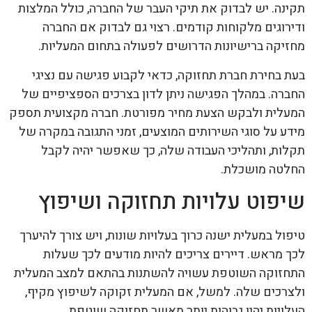
תקינה. יש לבדוק את תיקי העבר של החברה, כולל המלצות
ודירוגים מלקוחות קודמים. רצוי גם לבדוק אם החברה
מחזיקה ברישיונות הדרושים לפעולה בתחום המעליות.
בעת בחירת חברת תחזוקה, כדאי לקבוע פגישה עם נציגי
החברה. במהלך הפגישה ניתן לדון בצרכים הספציפיים של
המעלית ולבקש הצעת מחיר מפורטת. חברה מקצועית תספק
מידע על סוגי השירותים המוצעים, זמני התגובה במקרה של
תקלות, ותהליכי העבודה שלה, כך שאפשר יהיה לקבל
החלטה מושכלת.
שיפוט עלויות תחזוקה ושיפוץ
טיפול במעלית ישנה כרוך בעלויות שונות, ויש צורך להיערך
לכך מראש. דיירים צריכים להיות מודעים לכך שעלות
התחזוקה השוטפת עשויה להשתנות בהתאם למצב המעלית
ולצרכים שלה. למשל, אם המעלית זקוקה לשיפוץ מקיף,
העלויות יהיו גבוהות יותר מאשר תחזוקה שוטפת.