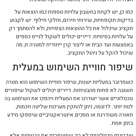
כמו כן, יש לקחת בחשבון עלויות נוספות כמו הוצאות על
בדיקות תקופתיות, שירותי חירום, וחלקי חילוף. יש לקבוע
תקציב שיכלול את כל ההוצאות הצפויות, ולא להסתמך רק
על עלויות בסיסיות. דיירים יכולים לשקול לגייס כספים
באמצעות ועד הבית או ליצור קרן ייחודית למטרה זו, מה
שיכול להקל על ניהול התקציב.
שיפור חוויית השימוש במעלית
כשמדובר במעליות ישנות, שיפור חוויית השימוש הוא מטרה
חשובה לא פחות מהבטיחות. דיירים יכולים לשקול שיפורים
טכנולוגיים אשר ישדרגו את המעלית ויהפכו את השימוש בה
לנוח יותר. לדוגמה, ניתן להתקין מערכות שליטה חכמות,
תאורה משודרגת או מסכים אינטראקטיביים שיספקו מידע
בזמן אמת.
שדרוגים טכנולוגיים לא רק שמשפרים את הבטיחות אלא