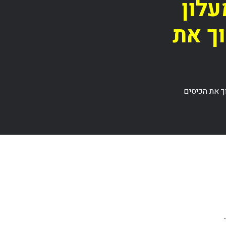
עלון
ך את
ך את הכיסים