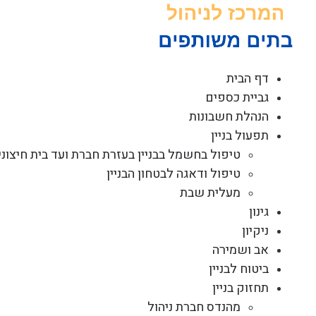
לג
תוכן
דף הבית
גביית כספים
הנהלת חשבונות
תפעול בניין
טיפול בחשמל בבניין בעזרת חברת ועד בית חיצוני
טיפול ודאגה לבטחון הבניין
מעלית שבת
גינון
ניקיון
אב ושמירה
ביטוח לבניין
תחזוק בניין
מהנדס חברת ניהול