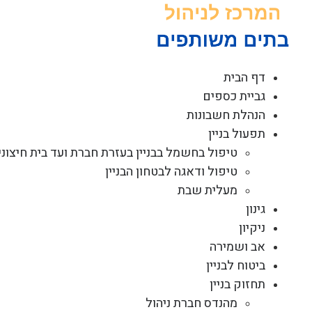
לג
תוכן
דף הבית
גביית כספים
הנהלת חשבונות
תפעול בניין
טיפול בחשמל בבניין בעזרת חברת ועד בית חיצוני
טיפול ודאגה לבטחון הבניין
מעלית שבת
גינון
ניקיון
אב ושמירה
ביטוח לבניין
תחזוק בניין
מהנדס חברת ניהול