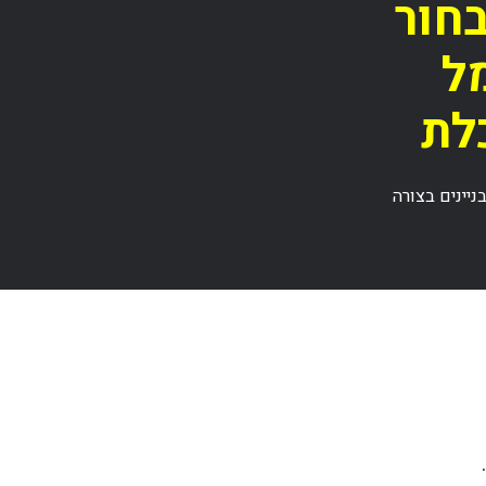
בחור
ל
לת
יינים בצורה