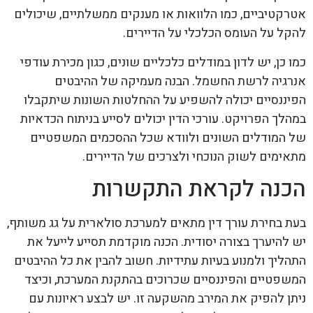
אטרקטיביים, כמו הלוואות או מענקים ממשלתיים, שיכולים
להקל על העומס הכלכלי על הדיירים.
כמו כן, יש לדון במודלים כלכליים שונים, כגון מכירת עודפי
אנרגיה לרשת החשמל. הבנה מעמיקה של ההיבטים
הפיננסיים יכולה להשפיע על ההחלטות השונות שיתקבלו
במהלך הפרויקט. עורכי הדין יכולים לסייע בניתוח הכדאיות
של המודלים השונים ולוודא שכל ההסכמים המשפטיים
מתאימים לשוק הנוכחי ולצרכים של הדיירים.
הכנה לקראת התקשרות
בעת בחירת עורך דין מתאים למערכת סולארית על גג משותף,
יש להיערך בצורה יסודית. הכנה מוקדמת תסייע לייעל את
התהליך ולמנוע בעיות עתידיות. חשוב להבין את כל ההיבטים
המשפטיים והפיננסיים שכרוכים בהתקנת המערכת, וכיצד
ניתן להפיק את המירב מהשקעה זו. יש לבצע ראיונות עם