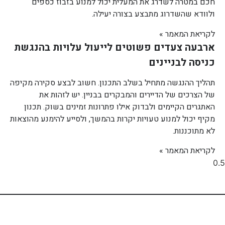
חכם במטרה לשדרג את המעלית יכול למנוע בזבוז כספים
ולוודא שהשדרוג מתבצע בצורה יעילה.
לקריאת המאמר »
ארבעה צעדים פשוטים לייעול עלויות בהנגשת
כניסה לבניינים
תהליך ההנגשה מתחיל בשלב התכנון. חשוב לבצע סקירה מקיפה
של הצרכים של הדיירים והמבקרים בבניין. יש לזהות את
האתגרים הקיימים ולבדוק אילו פתרונות זמינים בשוק. תכנון
מקיף יכול למנוע טעויות יקרות בהמשך, ולסייע להימנע מהוצאות
לא מתוכננות.
לקריאת המאמר »