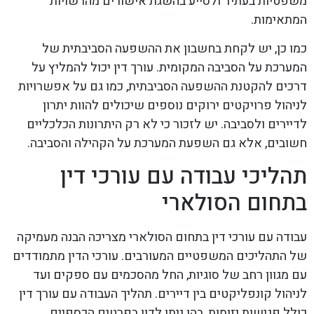
משפטיות בעתיד ולסייע בהשגת אישורים מהרשויות
המתאימות.
כמו כן, יש לקחת בחשבון את ההשפעה הסביבתית של
המערכת על הסביבה המקומית. עורך דין יכול להמליץ על
דרכים להקטנת ההשפעה הסביבתית, כמו גם על אפשרויות
לניהול פרויקטים ירוקים נוספים שיכולים להוות יתרון
לדיירים ולסביבה. יש לזכור כי לא רק היתרונות הכלכליים
חשובים, אלא גם השפעת המערכת על הקהילה והסביבה.
תהליכי עבודה עם עורכי דין
בתחום הסולארי
עבודה עם עורכי דין בתחום הסולארי מצריכה הבנה מעמיקה
של התהליכים המשפטיים המעורבים. עורכי הדין מתמודדים
עם מגוון רחב של סוגיות, החל מהסכמים עם ספקים ועד
לניהול קונפליקטים בין דיירים. תהליך העבודה עם עורך דין
כולל פגישות יזומות, בהן ניתן לדון בפרטים הכספיים