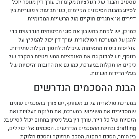
נוספים והבנה של רגולציות מקומיות. עורך דין מנוסה יוכל
לסייע בהבנת הסיכונים הקיימים, כגון תביעות אפשריות בין
דיירים או אתגרים חוקיים מול הרשויות המקומיות.
כמו כן, יש לקחת בחשבון את סוגי הביטוחים הנדרשים כדי
להגן על המערכת הסולארית. עורך דין יכול להמליץ על
פוליסות ביטוח מתאימות שיכולות לחסוך תקלות עתידיות.
בנוסף, יש לבדוק גם את האופציות המשפטיות במקרה של
נזקים או תקלות במערכת, כמו גם את החובות והזכויות של
בעלי הדירות השונות.
הבנת ההסכמים הנדרשים
במערכת סולארית על גג משותף, יש צורך בהסכמים שונים
שמסדירים את השימוש במערכת, את חלוקת העלויות ואת
הזכויות של כל דייר. עורך דין בעל ניסיון בתחום יכול לסייע בנ
drafting ובחינת ההסכמים הנדרשים. הסכמים אלו כוללים,
בין היתר, הסכם התקנה, הסכם תחזוקה והסכם חלוקת