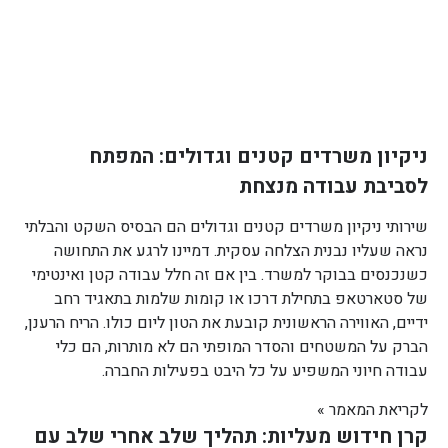
ניקיון משרדים קטנים וגדולים: המפתח
לסביבת עבודה מנצחת
שירותי ניקיון משרדים קטנים וגדולים הם הבסיס השקט והבלתי
נראה שעליו נבנית הצלחה עסקית. דמיינו לרגע את התחושה
כשנכנסים בבוקר למשרד. בין אם זה חלל עבודה קטן ואינטימי
של סטארטאפ בתחילת דרכו או קומות שלמות בתאגיד רחב
ידיים, האווירה הראשונית קובעת את הטון ליום כולו. הריח הרענן,
הברק על המשטחים והסדר המופתי הם לא מותרות, הם כלי
עבודה חיוני המשפיע על כל היבט בפעילות החברה.
לקריאת המאמר »
קרן חידוש מעליות: תהליך שלב אחרי שלב עם