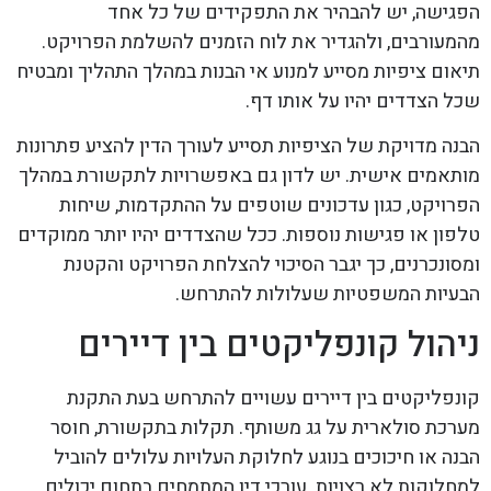
הפגישה, יש להבהיר את התפקידים של כל אחד
מהמעורבים, ולהגדיר את לוח הזמנים להשלמת הפרויקט.
תיאום ציפיות מסייע למנוע אי הבנות במהלך התהליך ומבטיח
שכל הצדדים יהיו על אותו דף.
הבנה מדויקת של הציפיות תסייע לעורך הדין להציע פתרונות
מותאמים אישית. יש לדון גם באפשרויות לתקשורת במהלך
הפרויקט, כגון עדכונים שוטפים על ההתקדמות, שיחות
טלפון או פגישות נוספות. ככל שהצדדים יהיו יותר ממוקדים
ומסונכרנים, כך יגבר הסיכוי להצלחת הפרויקט והקטנת
הבעיות המשפטיות שעלולות להתרחש.
ניהול קונפליקטים בין דיירים
קונפליקטים בין דיירים עשויים להתרחש בעת התקנת
מערכת סולארית על גג משותף. תקלות בתקשורת, חוסר
הבנה או חיכוכים בנוגע לחלוקת העלויות עלולים להוביל
למחלוקות לא רצויות. עורכי דין המתמחים בתחום יכולים