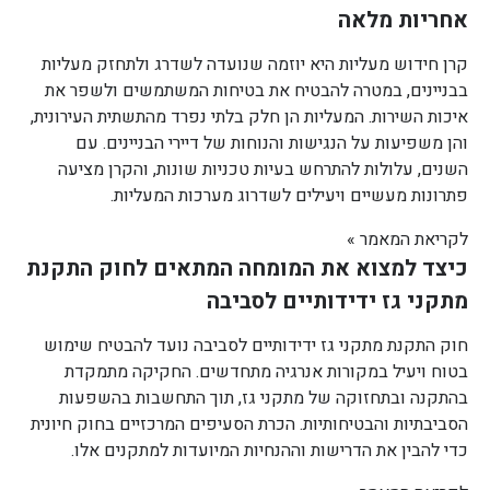
אחריות מלאה
קרן חידוש מעליות היא יוזמה שנועדה לשדרג ולתחזק מעליות
בבניינים, במטרה להבטיח את בטיחות המשתמשים ולשפר את
איכות השירות. המעליות הן חלק בלתי נפרד מהתשתית העירונית,
והן משפיעות על הנגישות והנוחות של דיירי הבניינים. עם
השנים, עלולות להתרחש בעיות טכניות שונות, והקרן מציעה
פתרונות מעשיים ויעילים לשדרוג מערכות המעליות.
לקריאת המאמר »
כיצד למצוא את המומחה המתאים לחוק התקנת
מתקני גז ידידותיים לסביבה
חוק התקנת מתקני גז ידידותיים לסביבה נועד להבטיח שימוש
בטוח ויעיל במקורות אנרגיה מתחדשים. החקיקה מתמקדת
בהתקנה ובתחזוקה של מתקני גז, תוך התחשבות בהשפעות
הסביבתיות והבטיחותיות. הכרת הסעיפים המרכזיים בחוק חיונית
כדי להבין את הדרישות וההנחיות המיועדות למתקנים אלו.