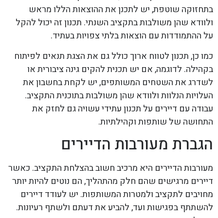
בתחזוקה שוטפת, יש לתכנן את ההוצאות הללו מראש
ולוודא שהן משולבות בתקציב השנתי. תכנון זה יכול להקל
על ההתמודדות עם הוצאות בלתי צפויות בעתיד.
כמו כן, תכנון לטווח ארוך כולל גם את הצגת תנאים לפיתוח
בקהילה. לדוגמה, אם יש תכנית להקים גינה ציבורית או
לשדרג את השטחים המשותפים, יש לקחת בחשבון את
העלויות הנלוות ולוודא שהן משולבות בתוכנית התקציב.
עבודה עם דיירים על תכנון עתידי עשויה גם לחזק את
התחושה של שותפות וקהילתיות.
הגברת מעורבות הדיירים
מעורבות הדיירים היא מרכיב חשוב בהצלחת התקציב. כאשר
דיירים מרגישים שהם חלק מהתהליך, הם נוטים להיות יותר
מחויבים לתקציב ולמטרות המשותפות. יש לעודד דיירים
להשתתף בפגישות ועד, להביע את דעתם ולשתף רעיונות.