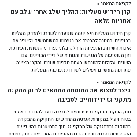
לקריאת המאמר »
קרן חידוש מעליות: תהליך שלב אחרי שלב עם
אחריות מלאה
קרן חידוש מעליות היא יוזמה שנועדה לשדרג ולתחזק מעליות
בבניינים, במטרה להבטיח את בטיחות המשתמשים ולשפר את
איכות השירות. המעליות הן חלק בלתי נפרד מהתשתית העירונית,
והן משפיעות על הנגישות והנוחות של דיירי הבניינים. עם
השנים, עלולות להתרחש בעיות טכניות שונות, והקרן מציעה
פתרונות מעשיים ויעילים לשדרוג מערכות המעליות.
לקריאת המאמר »
כיצד למצוא את המומחה המתאים לחוק התקנת
מתקני גז ידידותיים לסביבה
חוק התקנת מתקני גז ידידותיים לסביבה נועד להבטיח שימוש
בטוח ויעיל במקורות אנרגיה מתחדשים. החקיקה מתמקדת
בהתקנה ובתחזוקה של מתקני גז, תוך התחשבות בהשפעות
הסביבתיות והבטיחותיות. הכרת הסעיפים המרכזיים בחוק חיונית