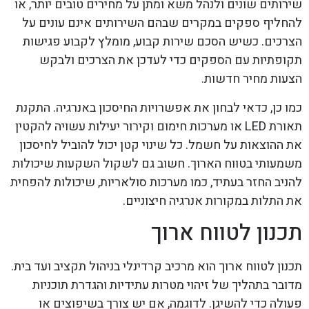
שירותים שונים ולנהל משא ומתן על מחירים טובים יותר, או
להחליף ספקים במקרים שבהם השירותים אינם עונים על
הצרכים. כשיש הסכם שירות קבוע, מומלץ לקבוע פגישות
תקופתיות עם הספקים כדי לעדכן את הצרכים ולבקש
הצעות מחיר חדשות.
כמו כן, כדאי לבחון את אפשרויות החיסכון באנרגיה. התקנת
תאורת LED או מערכות חימום וקירור יעילות עשויה להקטין
את ההוצאות על חשמל. כל שינוי קטן יכול להוביל לחיסכון
משמעותי בטווח הארוך. חשוב גם לשקול השקעות שיכולות
להניב החזר בעתיד, כמו מערכות סולאריות, שיכולות להפחית
את התלות במקורות אנרגיה חיצוניים.
תכנון לטווח ארוך
תכנון לטווח ארוך הוא מרכיב קרדינלי בניהול תקציב ועד בית.
מדובר בתהליך של זיהוי מטרות עתידיות והגדרת תוכניות
פעולה כדי להשיגן. לדוגמה, אם יש צורך בשיפוצים או