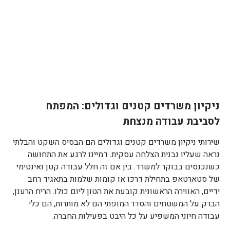
ניקיון משרדים קטנים וגדולים: המפתח
לסביבת עבודה מנצחת
שירותי ניקיון משרדים קטנים וגדולים הם הבסיס השקט והבלתי
נראה שעליו נבנית הצלחה עסקית. דמיינו לרגע את התחושה
כשנכנסים בבוקר למשרד. בין אם זה חלל עבודה קטן ואינטימי
של סטארטאפ בתחילת דרכו או קומות שלמות בתאגיד רחב
ידיים, האווירה הראשונית קובעת את הטון ליום כולו. הריח הרענן,
הברק על המשטחים והסדר המופתי הם לא מותרות, הם כלי
עבודה חיוני המשפיע על כל היבט בפעילות החברה.