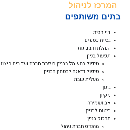
לג
תוכן
דף הבית
גביית כספים
הנהלת חשבונות
תפעול בניין
טיפול בחשמל בבניין בעזרת חברת ועד בית חיצוני
טיפול ודאגה לבטחון הבניין
מעלית שבת
גינון
ניקיון
אב ושמירה
ביטוח לבניין
תחזוק בניין
מהנדס חברת ניהול