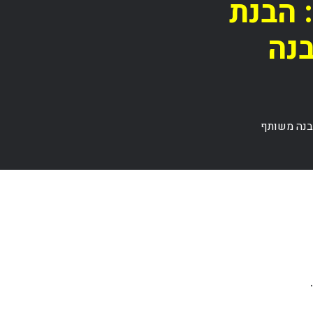
 הבנת
נה
מבנה משותף