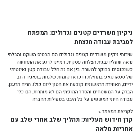
ניקיון משרדים קטנים וגדולים: המפתח
לסביבת עבודה מנצחת
שירותי ניקיון משרדים קטנים וגדולים הם הבסיס השקט והבלתי
נראה שעליו נבנית הצלחה עסקית. דמיינו לרגע את התחושה
כשנכנסים בבוקר למשרד. בין אם זה חלל עבודה קטן ואינטימי
של סטארטאפ בתחילת דרכו או קומות שלמות בתאגיד רחב
ידיים, האווירה הראשונית קובעת את הטון ליום כולו. הריח הרענן,
הברק על המשטחים והסדר המופתי הם לא מותרות, הם כלי
עבודה חיוני המשפיע על כל היבט בפעילות החברה.
לקריאת המאמר »
קרן חידוש מעליות: תהליך שלב אחרי שלב עם
אחריות מלאה