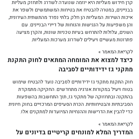
קרן חידוש מעליות היא יוזמה שנועדה לשדרג ולתחזק מעליות
בבניינים, במטרה להבטיח את בטיחות המשתמשים ולשפר את
איכות השירות. המעליות הן חלק בלתי נפרד מהתשתית העירונית,
והן משפיעות על הנגישות והנוחות של דיירי הבניינים. עם
השנים, עלולות להתרחש בעיות טכניות שונות, והקרן מציעה
פתרונות מעשיים ויעילים לשדרוג מערכות המעליות.
לקריאת המאמר »
כיצד למצוא את המומחה המתאים לחוק התקנת
מתקני גז ידידותיים לסביבה
חוק התקנת מתקני גז ידידותיים לסביבה נועד להבטיח שימוש
בטוח ויעיל במקורות אנרגיה מתחדשים. החקיקה מתמקדת
בהתקנה ובתחזוקה של מתקני גז, תוך התחשבות בהשפעות
הסביבתיות והבטיחותיות. הכרת הסעיפים המרכזיים בחוק חיונית
כדי להבין את הדרישות וההנחיות המיועדות למתקנים אלו.
לקריאת המאמר »
המדריך המלא למונחים קריטיים בדיונים על