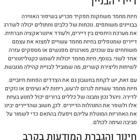
דיירי הבניין
חיות מחמד משחקות תפקיד מכריע בשיפור האווירה
בבניינים משותפים. נוכחות של כלבים וחתולים יכולה לשדרג
את מערכת היחסים בין דיירים, ולעודד אינטראקציה חברתית.
דיירים שמטפלים בחיות מחמד עשויים למצוא את עצמם
משוחחים עם שכנים, מארגנים מפגשים או מספקים עזרה
אחד לשני. בנוסף, חיות מחמד יכולות לשמש כקטליזטורים
לשיחות וליצירת קשרים, מה שמוביל לבניית קהילה מגובשת.
עם זאת, יש לקחת בחשבון גם את הצדדים הפחות חיוביים.
חיות מחמד עשויות לגרום לרעש, ריחות לא נעימים או נזקים
לדירה. ניהול נכון ומבנה של כללים ברורים יכול למנוע בעיות
אלו ולשפר את התנהלות הדיירים. לכן, חשוב שהדיירים יבינו
את האחריות המוטלת עליהם ויפעלו בהתאם כדי לשמור על
סביבה נעימה לכולם.
חינוך והגברת המודעות בקרב