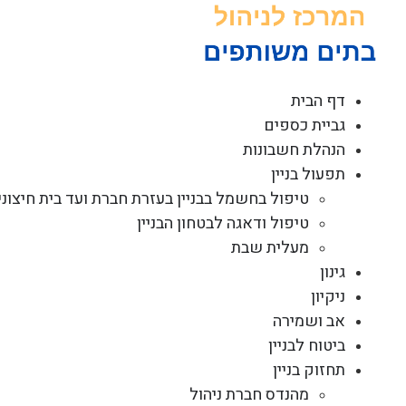
לג
תוכן
דף הבית
גביית כספים
הנהלת חשבונות
תפעול בניין
טיפול בחשמל בבניין בעזרת חברת ועד בית חיצוני
טיפול ודאגה לבטחון הבניין
מעלית שבת
גינון
ניקיון
אב ושמירה
ביטוח לבניין
תחזוק בניין
מהנדס חברת ניהול