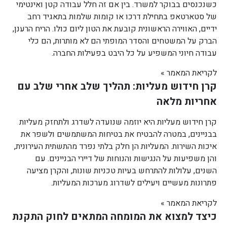
כשנכנסים בבוקר למשרד. בין אם זה חלל עבודה קטן ואינטימי
של סטארטאפ בתחילת דרכו או קומות שלמות בתאגיד רחב
ידיים, האווירה הראשונית קובעת את הטון ליום כולו. הריח הרענן,
הברק על המשטחים והסדר המופתי הם לא מותרות, הם כלי
עבודה חיוני המשפיע על כל היבט בפעילות החברה.
לקריאת המאמר »
קרן חידוש מעליות: תהליך שלב אחרי שלב עם
אחריות מלאה
קרן חידוש מעליות היא יוזמה שנועדה לשדרג ולתחזק מעליות
בבניינים, במטרה להבטיח את בטיחות המשתמשים ולשפר את
איכות השירות. המעליות הן חלק בלתי נפרד מהתשתית העירונית,
והן משפיעות על הנגישות והנוחות של דיירי הבניינים. עם
השנים, עלולות להתרחש בעיות טכניות שונות, והקרן מציעה
פתרונות מעשיים ויעילים לשדרוג מערכות המעליות.
לקריאת המאמר »
כיצד למצוא את המומחה המתאים לחוק התקנת