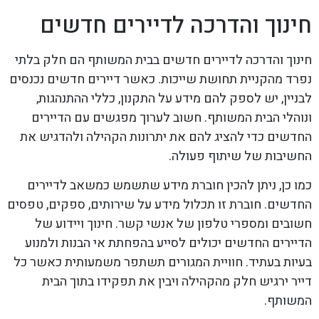
חינוך והדרכה לדיירים חדשים
חינוך והדרכה לדיירים חדשים בבית המשותף הם חלק בלתי
נפרד מהקניית תחושת שייכות. כאשר דיירים חדשים נכנסים
לבניין, יש לספק להם מידע על התקנון, כללי ההתנהגות,
ונוהלי הבית המשותף. חשוב לערוך מפגשים עם הדיירים
החדשים כדי להציג להם את יתרונות הקהילה ולהדגיש את
החשיבות של שיתוף פעולה.
כמו כן, ניתן להכין חוברת מידע שתשמש כמשאב לדיירים
החדשים. חוברת זו תכלול מידע על שירותים, ספקים, טפסים
חשובים ומספרי טלפון של אנשי קשר. חינוך ויידוע של
הדיירים החדשים יכולים לסייע בהפחתת אי הבנות ולמנוע
בעיות בעתיד. חוויית המגורים תשתפר משמעותית כאשר כל
דייר ירגיש חלק מהקהילה ויבין את תפקידו בתוך הבית
המשותף.