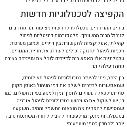
טובים יותר ולתוצאות טובות יותר עבור כל הדיירים.
הקפיצה לטכנולוגיות חדשות
בחיים המודרניים, טכנולוגיות חדשות מציעות יתרונות רבים
לניהול הבית המשותף. פלטפורמות דיגיטליות לניהול
קהילתי, אפליקציות לתקשורת בין דיירים, וכמובן מערכות
חכמות לניהול תחזוקה יכולים לשדרג את חוויית המגורים.
טכנולוגיות אלו מאפשרות לדיירים לנהל את ענייניהם בצורה
נוחה ויעילה יותר.
בין היתר, ניתן להיעזר בטכנולוגיות לניהול תשלומים,
שמאפשרות לדיירים לשלם את דמי הניהול באופן מקוון.
פתרונות כאלה עשויים לחסוך זמן ולמנוע בעיות תשלום. כמו
כן, יש לשקול את השימוש בטכנולוגיות לניהול אנרגיה
שמסייעות להפחית את הוצאות החשמל והמים. השקעה
בטכנולוגיות מתקדמות עשויה להוביל לחוויה משותפת טובה
יותר ולחסכון כספי משמעותי.