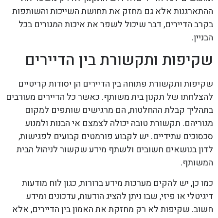
ההתארגנות אלא גם מחזק את תחושת השייכות והשותפות
בקרב הדיירים, דבר שיכול לשפר את איכות המגורים בכל
הבניין.
שקיפות ותקשורת בין הדיירים
שקיפות ותקשורת פתוחה בין הדיירים הן יסודות קריטיים
להצלחתו של תקנון בית משותף. כאשר כל הדיירים מעורבים
בתהליך קבלת ההחלטות, הם מרגישים שותפים למקום
מגוריהם. תקשורת טובה יכולה לצמצם אי הבנות ולמנוע
סכסוכים עתידיים. יש לקבוע פורמטים קבועים לפגישות,
לדון בנושאים חשובים ולשתף מידע שקשור לניהול הבית
המשותף.
כמו כן, יש להקים מערכות מידע ברורות, כגון לוח מודעות
דיגיטלי או פיזי, שבו ניתן להציג הודעות, עדכונים ומידע
חשוב. שקיפות לא רק מחזקת את האמון בין הדיירים, אלא