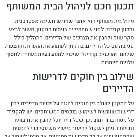
תכנון חכם לניהול הבית המשותף
ניהול בית משותף הוא אתגר שדורש חשיבה אסטרטגית
ותכנון קפדני. לפני שמתחילים בניסוח התקנון, חשוב לבצע
סקר שוק ולהבין את הצרכים של הדיירים. התהליך כולל
פגישה עם כל הדיירים, בה ניתן לשמוע את ההערות וההצעות
שלהם. זהו שלב קרדינלי שיכול למנוע בעיות בעתיד ולחסוך
עלויות מיותרות.
שילוב בין חוקים לדרישות
הדיירים
על התקנון לשלב בין חוקים להגנה על זכויות הדיירים לבין
דרישות שנוגעות לשימוש בנכסים המשותפים. יש להקפיד
על ניסוח ברור ומובן, כך שכל דייר יוכל להבין את חובותיו
וזכויותיו. ניתן לשקול להיעזר בייעוץ משפטי כדי להבטיח
שהתקנון עונה על כל הדרישות החוקיות, אך מוצע לשמור על