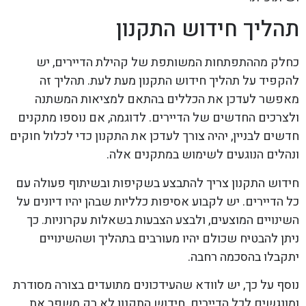
תהליך חידוש התקנון
כחלק מההתפתחות המשותפת של קהילת הדיירים, יש
להקפיד על תהליך חידוש התקנון מעת לעת. תהליך זה
מאפשר לעדכן את הכללים בהתאם למציאות המשתנה
ולצרכים החדשים של הדיירים. לדוגמה, אם נוספו מתקנים
חדשים לבניין, יהיה צורך לעדכן את התקנון כדי לכלול חוקים
ונהלים הנוגעים לשימוש במתקנים אלה.
חידוש התקנון צריך להתבצע בשקיפות ובשיתוף פעולה עם
כל הדיירים. יש לקבוע אסיפות כלליות שבהן יהיו דיונים על
השינויים המוצעים, ולבצע הצבעות בשאלות עקרוניות. כך
ניתן להבטיח שכולם יהיו מעורבים בתהליך ושהשינויים
יתקבלו בהסכמה רחבה.
נוסף על כך, יש לוודא שהעידכונים מתועדים בצורה מסודרת
ומונגשים לכל הדיירים. חידוש התקנון לא רק משפר את