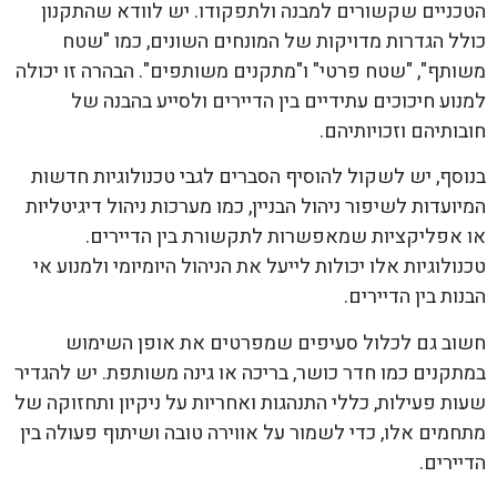
הטכניים שקשורים למבנה ולתפקודו. יש לוודא שהתקנון
כולל הגדרות מדויקות של המונחים השונים, כמו "שטח
משותף", "שטח פרטי" ו"מתקנים משותפים". הבהרה זו יכולה
למנוע חיכוכים עתידיים בין הדיירים ולסייע בהבנה של
חובותיהם וזכויותיהם.
בנוסף, יש לשקול להוסיף הסברים לגבי טכנולוגיות חדשות
המיועדות לשיפור ניהול הבניין, כמו מערכות ניהול דיגיטליות
או אפליקציות שמאפשרות לתקשורת בין הדיירים.
טכנולוגיות אלו יכולות לייעל את הניהול היומיומי ולמנוע אי
הבנות בין הדיירים.
חשוב גם לכלול סעיפים שמפרטים את אופן השימוש
במתקנים כמו חדר כושר, בריכה או גינה משותפת. יש להגדיר
שעות פעילות, כללי התנהגות ואחריות על ניקיון ותחזוקה של
מתחמים אלו, כדי לשמור על אווירה טובה ושיתוף פעולה בין
הדיירים.