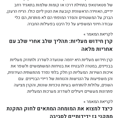
של סטארטאפ בתחילת דרכו או קומות שלמות בתאגיד רחב
ידיים, האווירה הראשונית קובעת את הטון ליום כולו. הריח הרענן,
הברק על המשטחים והסדר המופתי הם לא מותרות, הם כלי
עבודה חיוני המשפיע על כל היבט בפעילות החברה.
לקריאת המאמר »
קרן חידוש מעליות: תהליך שלב אחרי שלב עם
אחריות מלאה
קרן חידוש מעליות היא יוזמה שנועדה לשדרג ולתחזק מעליות
בבניינים, במטרה להבטיח את בטיחות המשתמשים ולשפר את
איכות השירות. המעליות הן חלק בלתי נפרד מהתשתית העירונית,
והן משפיעות על הנגישות והנוחות של דיירי הבניינים. עם
השנים, עלולות להתרחש בעיות טכניות שונות, והקרן מציעה
פתרונות מעשיים ויעילים לשדרוג מערכות המעליות.
לקריאת המאמר »
כיצד למצוא את המומחה המתאים לחוק התקנת
מתקני גז ידידותיים לסביבה