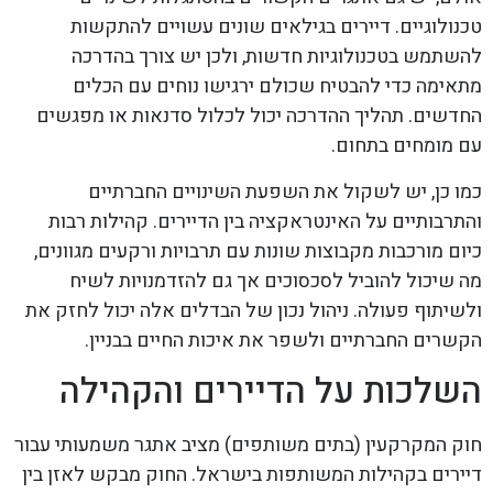
טכנולוגיים. דיירים בגילאים שונים עשויים להתקשות
להשתמש בטכנולוגיות חדשות, ולכן יש צורך בהדרכה
מתאימה כדי להבטיח שכולם ירגישו נוחים עם הכלים
החדשים. תהליך ההדרכה יכול לכלול סדנאות או מפגשים
עם מומחים בתחום.
כמו כן, יש לשקול את השפעת השינויים החברתיים
והתרבותיים על האינטראקציה בין הדיירים. קהילות רבות
כיום מורכבות מקבוצות שונות עם תרבויות ורקעים מגוונים,
מה שיכול להוביל לסכסוכים אך גם להזדמנויות לשיח
ולשיתוף פעולה. ניהול נכון של הבדלים אלה יכול לחזק את
הקשרים החברתיים ולשפר את איכות החיים בבניין.
השלכות על הדיירים והקהילה
חוק המקרקעין (בתים משותפים) מציב אתגר משמעותי עבור
דיירים בקהילות המשותפות בישראל. החוק מבקש לאזן בין