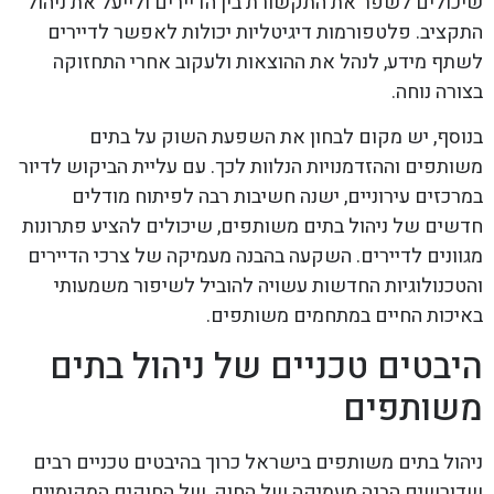
שיכולים לשפר את התקשורת בין הדיירים ולייעל את ניהול
התקציב. פלטפורמות דיגיטליות יכולות לאפשר לדיירים
לשתף מידע, לנהל את ההוצאות ולעקוב אחרי התחזוקה
בצורה נוחה.
בנוסף, יש מקום לבחון את השפעת השוק על בתים
משותפים וההזדמנויות הנלוות לכך. עם עליית הביקוש לדיור
במרכזים עירוניים, ישנה חשיבות רבה לפיתוח מודלים
חדשים של ניהול בתים משותפים, שיכולים להציע פתרונות
מגוונים לדיירים. השקעה בהבנה מעמיקה של צרכי הדיירים
והטכנולוגיות החדשות עשויה להוביל לשיפור משמעותי
באיכות החיים במתחמים משותפים.
היבטים טכניים של ניהול בתים
משותפים
ניהול בתים משותפים בישראל כרוך בהיבטים טכניים רבים
שדורשים הבנה מעמיקה של החוק, של החוקים המקומיים