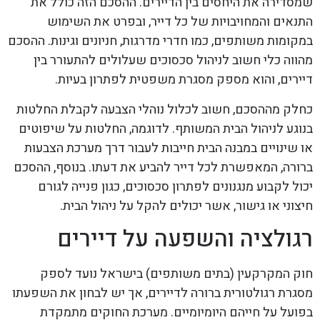
שמסדירה את היחסים בין הדיירים. ההסכם הזה כולל את
התנאים והמחויבויות של כל דייר, ובפרט את השימוש
במקומות משותפים, כמו חדרי מדרגות, חניונים וגינות. ההסכם
מהווה כלי חשוב לניהול סכסוכים שעלולים להתעורר בין
דיירים, והוא מספק מסגרת משפטית לפתרון בעיות.
כחלק מההסכם, חשוב לכלול נוהלי הצבעה לקבלת החלטות
בנוגע לניהול הבית המשותף. לדוגמה, החלטות על שיפוטים
או שינויים במבנה הבית חייבות לעבור דרך מערכת הצבעות
ברורה, המאפשרת לכל דייר להביע את דעתו. בנוסף, ההסכם
יכול לקבוע מנגנונים לפתרון סכסוכים, כגון פנייה לגורם
חיצוני או גישור, אשר יכולים להקל על ניהול הבית.
רגולציה והשפעה על דיירים
חוק המקרקעין (בתים משותפים) בישראל נועד לספק
מסגרת רגולטורית ברורה לדיירים, אך יש לבחון את השפעתו
בפועל על חייהם היומיומיים. מערכת החוקים מתמקדת