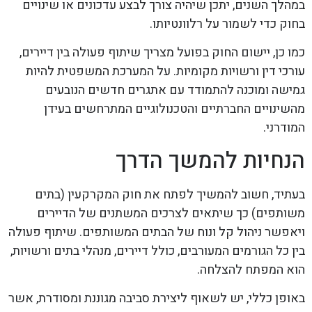
במהלך השנים, יתכן שיהיה צורך לבצע עדכונים או שינויים
בחוק כדי לשמור על רלוונטיותו.
כמו כן, יישום החוק בפועל מצריך שיתוף פעולה בין דיירים,
עורכי דין ורשויות מקומיות. על המערכת המשפטית להיות
גמישה ומוכנה להתמודד עם אתגרים חדשים הנובעים
מהשינויים החברתיים והטכנולוגיים המתרחשים בעידן
המודרני.
הנחיות להמשך הדרך
בעתיד, חשוב להמשיך לפתח את חוק המקרקעין (בתים
משותפים) כך שיתאים לצרכים המשתנים של הדיירים
ויאפשר ניהול קל ונוח של הבתים המשותפים. שיתוף פעולה
בין כל הגורמים המעורבים, כולל דיירים, מנהלי בתים ורשויות,
הוא המפתח להצלחה.
באופן כללי, יש לשאוף ליצירת סביבה מגוננת ומסודרת, אשר