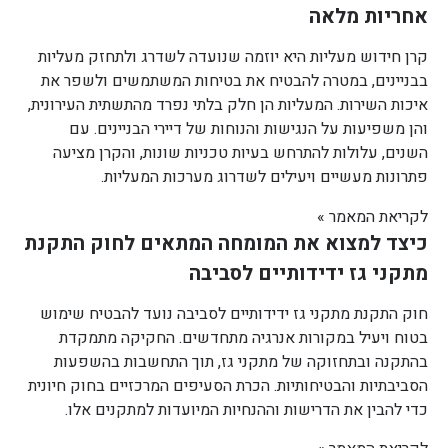
אחריות מלאה
קרן חידוש מעליות היא יוזמה שנועדה לשדרג ולתחזק מעליות
בבניינים, במטרה להבטיח את בטיחות המשתמשים ולשפר את
איכות השירות. המעליות הן חלק בלתי נפרד מהתשתית העירונית,
והן משפיעות על הנגישות והנוחות של דיירי הבניינים. עם
השנים, עלולות להתרחש בעיות טכניות שונות, והקרן מציעה
פתרונות מעשיים ויעילים לשדרוג מערכות המעליות.
לקריאת המאמר »
כיצד למצוא את המומחה המתאים לחוק התקנת
מתקני גז ידידותיים לסביבה
חוק התקנת מתקני גז ידידותיים לסביבה נועד להבטיח שימוש
בטוח ויעיל במקורות אנרגיה מתחדשים. החקיקה מתמקדת
בהתקנה ובתחזוקה של מתקני גז, תוך התחשבות בהשפעות
הסביבתיות והבטיחותיות. הכרת הסעיפים המרכזיים בחוק חיונית
כדי להבין את הדרישות וההנחיות המיועדות למתקנים אלו.