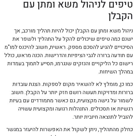
טיפים לניהול משא ומתן עם
הקבלן
ניהול משא ומתן עם הקבלן יכול להיות תהליך מורכב, אך
ישנם כמה טיפים שיכולים להקל על התהליך ולשפר את
הסיכויים להגיע להסכם מספק. ראשית, חשוב להיכנס למו"מ
עם תודעה ברורה לגבי הציפיות והדרישות. הכנה מראש, כולל
רישום כל הליקויים והנזקים שנגרמו, תסייע לתמוך בעמדות
במהלך השיחות.
כמו כן, מומלץ לא להשאיר מקום לספקות. הצגת עובדות
ברורות ומדויקות תעשה רושם חזק יותר על הקבלן. חשוב
לשמור על גישה מקצועית, גם כאשר מתמודדים עם בעיות
רגשיות או תסכולים. התנהלות רגועה ומקצועית עשויה
להוביל לתוצאה חיובית יותר.
כחלק מהתהליך, ניתן לשקול את האפשרות להיעזר במגשר