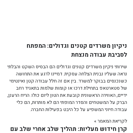
ניקיון משרדים קטנים וגדולים: המפתח
לסביבת עבודה מנצחת
שירותי ניקיון משרדים קטנים וגדולים הם הבסיס השקט והבלתי
נראה שעליו נבנית הצלחה עסקית. דמיינו לרגע את התחושה
כשנכנסים בבוקר למשרד. בין אם זה חלל עבודה קטן ואינטימי
של סטארטאפ בתחילת דרכו או קומות שלמות בתאגיד רחב
ידיים, האווירה הראשונית קובעת את הטון ליום כולו. הריח הרענן,
הברק על המשטחים והסדר המופתי הם לא מותרות, הם כלי
עבודה חיוני המשפיע על כל היבט בפעילות החברה.
לקריאת המאמר »
קרן חידוש מעליות: תהליך שלב אחרי שלב עם