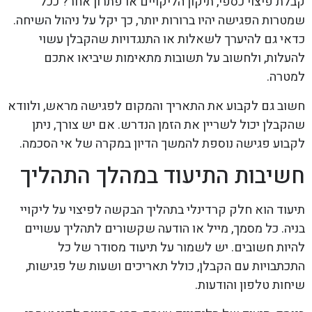
קבלת פיצוי כספי, תיקון הליקויים או פתרון אחר? ככל
שמטרות הפגישה יהיו ברורות יותר, כך יקל על ניהול השיחה.
כדאי גם להיערך לשאלות או התנגדויות שהקבלן עשוי
להעלות, ולחשוב על תשובות מתאימות שיביאו אתכם
למטרה.
חשוב גם לקבוע את התאריך והמקום לפגישה מראש, ולוודא
שהקבלן יכול לשריין את הזמן הנדרש. אם יש צורך, ניתן
לקבוע פגישה נוספת להמשך הדיון במקרה של אי הסכמה.
חשיבות התיעוד במהלך התהליך
תיעוד הוא חלק קרדינלי בתהליך הבקשה לפיצוי על ליקויי
בניה. כל מסמך, מייל או הודעה שקשורים לתהליך עשויים
להיות חשובים. יש לשמור על תיעוד מסודר של כל
התכתבויות עם הקבלן, כולל תאריכים ושעות של פגישות,
שיחות טלפון והודעות.