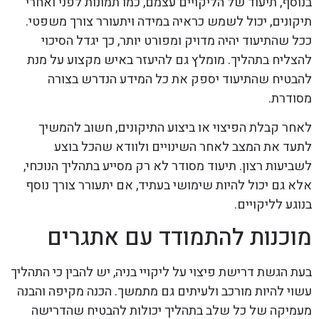
בנוסף, תיעוד של הליקויים עצמם, כמו תמונות לפני ואחרי
תיקונים, יכול לשמש כראיה במידה ויתעורר צורך משפטי.
ככל שהתיעוד יהיה מדויק ומפורט יותר, כך יגדל הסיכוי
להצליח בתהליך. מומלץ גם להיעזר באיש מקצוע על מנת
להבטיח שהתיעוד יספק את כל המידע הנדרש בצורה
מסודרת.
לאחר קבלת הפיצוי או ביצוע התיקונים, חשוב להמשיך
לתעד את המצב לאחר השינויים ולוודא שהכל בוצע
לשביעות רצון. תיעוד מסודר לא רק מסייע בתהליך הנוכחי,
אלא גם יכול להיות שימושי בעתיד, אם יתעורר צורך נוסף
בנוגע לליקויים.
מוכנות להתמודד עם אתגרים
בעת הגשת דרישת פיצוי על ליקויי בניה, יש להבין כי התהליך
עשוי להיות מורכב ולעיתים גם מתמשך. הכנה מקיפה והבנה
מעמיקה של כל שלב בתהליך יכולות להבטיח שהדרישה