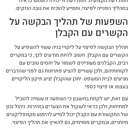
חוות דעת מקצועית. חוות דעת זו יכולה לשמש כראיה
בתהליך הפנייה לפיצוי, ותסייע להוכיח את גובה הנזקים.
השפעות של תהליך הבקשה על
הקשרים עם הקבלן
תהליך הבקשה לפיצוי על ליקויי בניה עשוי להשפיע על
הקשרים עם הקבלן. חשוב להיות מודעים לכך, כי במקרים
רבים, הקבלנים מעוניינים לשמור על יחסים טובים עם
לקוחותיהם, ולכן עשויים להציע פתרונות גם לפני שהדברים
מגיעים לבית המשפט. יתכן שהקבלן יציע תיקון הליקויים
בעצמו או פיצוי כספי.
עם זאת, יש לקחת בחשבון כי השפעה זו עשויה להוביל
למתיחות, ולכן כדאי לשקול את הצעדים בזהירות. ניהול נכון
של התקשורת עם הקבלן יכול לסייע להימנע מקונפליקטים
מיותרים, ובמקרים מסוימים, גם להאיץ את תהליך הפיצוי.