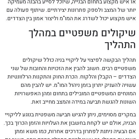
או איש מקצוע בתחום הבנייה, שיוכל לסייע בהבנה מעמיקה
יותר של המצב ולספק פתרונות יצירתיים. שיתוף פעולה עם
איש מקצוע יכול לשדרג את המו"מ וליצור אמון בין הצדדים.
שיקולים משפטיים במהלך
התהליך
תהליך הבקשה לפיצוי על ליקויי בניה כולל שיקולים
משפטיים רבים. חשוב להבין את הזכויות והחובות של שני
הצדדים – הקבלן והלקוח. הכרת החוק והתקנות הרלוונטיות
עשויה להעניק יתרון בזמן ניהול המו"מ. יש להבין מהם
המונחים המשפטיים המובילים בתחום ומהן האפשרויות
השונות להגשת תביעה במידה והמצב מחייב זאת.
במקרים מסוימים, ניתן להגיש תביעה משפטית בנוגע לליקויי
הבניה, אולם יש לקחת בחשבון את העלויות והזמן הכרוך בכך.
אם הבעיה ניתנת לפתרון בדרכים אחרות, כמו משא ומתן