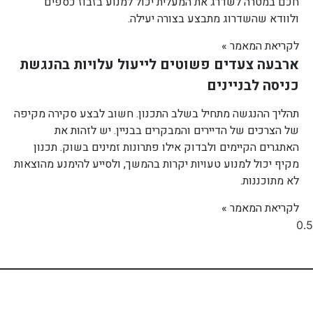
חכם במטרה לשדרג את המעלית יכול למנוע בזבוז כספים
ולוודא שהשדרוג מתבצע בצורה יעילה.
לקריאת המאמר »
ארבעה צעדים פשוטים לייעול עלויות בהנגשת
כניסה לבניינים
תהליך ההנגשה מתחיל בשלב התכנון. חשוב לבצע סקירה מקיפה
של הצרכים של הדיירים והמבקרים בבניין. יש לזהות את
האתגרים הקיימים ולבדוק אילו פתרונות זמינים בשוק. תכנון
מקיף יכול למנוע טעויות יקרות בהמשך, ולסייע להימנע מהוצאות
לא מתוכננות.
לקריאת המאמר »