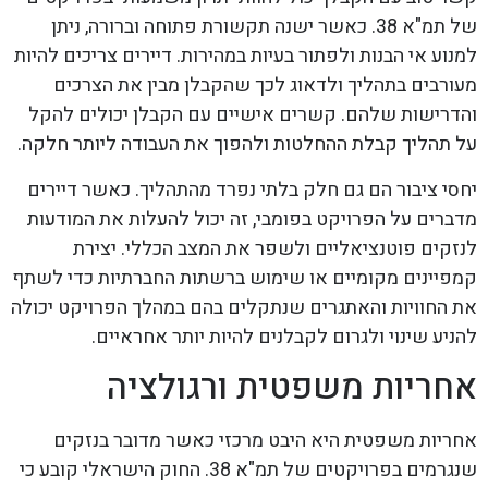
של תמ"א 38. כאשר ישנה תקשורת פתוחה וברורה, ניתן
למנוע אי הבנות ולפתור בעיות במהירות. דיירים צריכים להיות
מעורבים בתהליך ולדאוג לכך שהקבלן מבין את הצרכים
והדרישות שלהם. קשרים אישיים עם הקבלן יכולים להקל
על תהליך קבלת ההחלטות ולהפוך את העבודה ליותר חלקה.
יחסי ציבור הם גם חלק בלתי נפרד מהתהליך. כאשר דיירים
מדברים על הפרויקט בפומבי, זה יכול להעלות את המודעות
לנזקים פוטנציאליים ולשפר את המצב הכללי. יצירת
קמפיינים מקומיים או שימוש ברשתות החברתיות כדי לשתף
את החוויות והאתגרים שנתקלים בהם במהלך הפרויקט יכולה
להניע שינוי ולגרום לקבלנים להיות יותר אחראיים.
אחריות משפטית ורגולציה
אחריות משפטית היא היבט מרכזי כאשר מדובר בנזקים
שנגרמים בפרויקטים של תמ"א 38. החוק הישראלי קובע כי