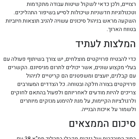
רצויים, ולכן כדאי לשקול שיטות עבודה מתקדמות
וטכנולוגיות חדשניות שיכולות לסייע בשיפור התהליכים.
השקעה מראש בניהול סיכונים עשויה להניב תוצאות חיוביות
בטווח הארוך.
המלצות לעתיד
כדי להבטיח פרויקטים מוצלחים, יש צורך בשיתוף פעולה עם
בעלי מקצוע שונים, אשר יכולים לתרום מניסיונם. הקשרים
עם קבלנים, יועצים ומשפטנים הם קריטיים לניהול
פרויקטים בצורה חלקה ובטוחה. כל הצדדים המעורבים
צריכים להיות מודעים לאחריותם ולפעול בהתאם לחוקים
ולרגולציות הקיימות, על מנת להימנע מנזקים מיותרים
ולשמור על איכות הבנייה.
סיכום הממצאים
בתוך המורכבות של נזקים מקבלן בתהליך תמ"א 38 עם