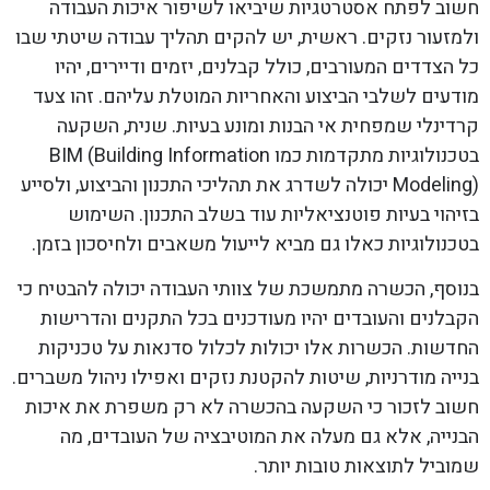
חשוב לפתח אסטרטגיות שיביאו לשיפור איכות העבודה
ולמזעור נזקים. ראשית, יש להקים תהליך עבודה שיטתי שבו
כל הצדדים המעורבים, כולל קבלנים, יזמים ודיירים, יהיו
מודעים לשלבי הביצוע והאחריות המוטלת עליהם. זהו צעד
קרדינלי שמפחית אי הבנות ומונע בעיות. שנית, השקעה
בטכנולוגיות מתקדמות כמו BIM (Building Information
Modeling) יכולה לשדרג את תהליכי התכנון והביצוע, ולסייע
בזיהוי בעיות פוטנציאליות עוד בשלב התכנון. השימוש
בטכנולוגיות כאלו גם מביא לייעול משאבים ולחיסכון בזמן.
בנוסף, הכשרה מתמשכת של צוותי העבודה יכולה להבטיח כי
הקבלנים והעובדים יהיו מעודכנים בכל התקנים והדרישות
החדשות. הכשרות אלו יכולות לכלול סדנאות על טכניקות
בנייה מודרניות, שיטות להקטנת נזקים ואפילו ניהול משברים.
חשוב לזכור כי השקעה בהכשרה לא רק משפרת את איכות
הבנייה, אלא גם מעלה את המוטיבציה של העובדים, מה
שמוביל לתוצאות טובות יותר.