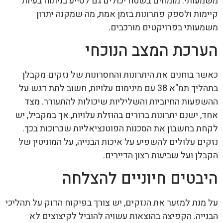
משמעותי. מומחים בשטח יכולים גם לסייע בניתוח בעיות
קיימות ולספק פתרונות בזמן אמת, מה שמקנה יתרון
משמעותי בפרויקטים מורכבים.
הערכת המצב הנוכחי
כאשר בוחנים את היתרונות והחסרונות של נזקים מקבלן
בתהליך תמ"א 38 עם מינימום עלויות, חשוב לתת דגש על
ההשפעות החיוביות והשליליות שיכולות להתעורר. מצד
אחד, ישנם יתרונות ברורים בהוזלת עלויות, אך במקביל, יש
לקחת בחשבון את הסכנות הפוטנציאליות שכרוכות בכך.
נזקים עלולים להשפיע על איכות הבנייה, על המוניטין של
הקבלן ועל שביעות רצון הדיירים.
היבטים חיוניים להצלחה
על מנת למזער את הנזקים, יש צורך בפיקוח הדוק על תהליכי
הבנייה. הקפיצה בהוצאות עשויה להוביל לקיצוצים לא