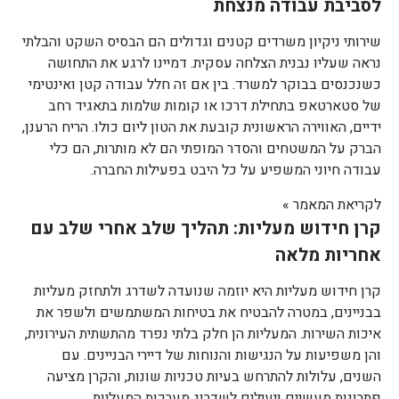
לסביבת עבודה מנצחת
שירותי ניקיון משרדים קטנים וגדולים הם הבסיס השקט והבלתי
נראה שעליו נבנית הצלחה עסקית. דמיינו לרגע את התחושה
כשנכנסים בבוקר למשרד. בין אם זה חלל עבודה קטן ואינטימי
של סטארטאפ בתחילת דרכו או קומות שלמות בתאגיד רחב
ידיים, האווירה הראשונית קובעת את הטון ליום כולו. הריח הרענן,
הברק על המשטחים והסדר המופתי הם לא מותרות, הם כלי
עבודה חיוני המשפיע על כל היבט בפעילות החברה.
לקריאת המאמר »
קרן חידוש מעליות: תהליך שלב אחרי שלב עם
אחריות מלאה
קרן חידוש מעליות היא יוזמה שנועדה לשדרג ולתחזק מעליות
בבניינים, במטרה להבטיח את בטיחות המשתמשים ולשפר את
איכות השירות. המעליות הן חלק בלתי נפרד מהתשתית העירונית,
והן משפיעות על הנגישות והנוחות של דיירי הבניינים. עם
השנים, עלולות להתרחש בעיות טכניות שונות, והקרן מציעה
פתרונות מעשיים ויעילים לשדרוג מערכות המעליות.