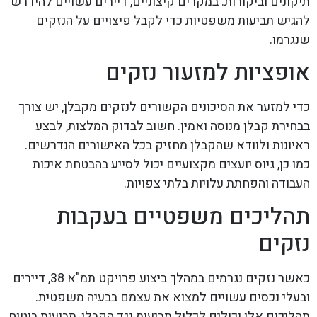
תיקונים וביקורות. במקרים קיצוניים, דיירים עשויים להידרש
להגיש תביעות משפטיות כדי לקבל פיצויים על הנזקים
שנגרמו.
אופציות למזעור נזקים
כדי למזער את הסיכונים הקשורים לנזקים מקבלן, יש צורך
בבחירת קבלן מנוסה ואמין. חשוב לבדוק המלצות, לבצע
ראיונות ולוודא שהקבלן מחזיק בכל האישורים הנדרשים.
כמו כן, גיוס יועצים מקצועיים יכול לסייע בהבטחת איכות
העבודה והפחתת עלויות בלתי צפויות.
תהליכים משפטיים בעקבות
נזקים
כאשר נזקים נגרמים במהלך ביצוע פרויקט תמ"א 38, דיירים
ובעלי נכסים עשויים למצוא את עצמם בבעיה משפטית.
תהליכים אלו יכולים לכלול תביעות נגד הקבלן, תביעות ביטוח