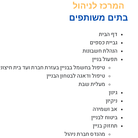
לג
תוכן
דף הבית
גביית כספים
הנהלת חשבונות
תפעול בניין
טיפול בחשמל בבניין בעזרת חברת ועד בית חיצוני
טיפול ודאגה לבטחון הבניין
מעלית שבת
גינון
ניקיון
אב ושמירה
ביטוח לבניין
תחזוק בניין
מהנדס חברת ניהול