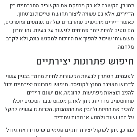
כמו כן, הקשבה לא רק מחזקת את הקשרים החברתיים בין
הדיירים, אלא גם עשויה ליצור תחושת שייכות וביטחון.
כאשר דיירים מרגישים שהדברים שלהם נשמעים ומוערכים,
הם נוטים להיות יותר פתוחים לגישור על בעיות. זהו יתרון
משמעותי שיכול להפוך את הוויכוח למפגש בונה, ולא לקרב
מלחמה.
חיפוש פתרונות יצירתיים
לפעמים, הפתרון לבעיות הקשורות לחיות מחמד בבניין עשוי
לדרוש חשיבה מחוץ לקופסה. חיפוש פתרונות יצירתיים יכול
להניב תוצאות מפתיעות. לדוגמה, אם ישנם דיירים
שחוששים מהחיות, ניתן לארגן מפגש שבו השכנים יוכלו
להכיר את החיות ולהבין את התנהגותן. הכרות זו עשויה להקל
על החששות ולמנוע אי נוחות עתידית.
כמו כן, ניתן לשקול יצירת חוקים פנימיים שיסדירו את גידול