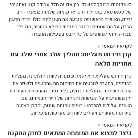
כשנכנסים בבוקר למשרד. בין אם זה חלל עבודה קטן ואינטימי
של סטארטאפ בתחילת דרכו או קומות שלמות בתאגיד רחב
ידיים, האווירה הראשונית קובעת את הטון ליום כולו. הריח הרענן,
הברק על המשטחים והסדר המופתי הם לא מותרות, הם כלי
עבודה חיוני המשפיע על כל היבט בפעילות החברה.
לקריאת המאמר »
קרן חידוש מעליות: תהליך שלב אחרי שלב עם
אחריות מלאה
קרן חידוש מעליות היא יוזמה שנועדה לשדרג ולתחזק מעליות
בבניינים, במטרה להבטיח את בטיחות המשתמשים ולשפר את
איכות השירות. המעליות הן חלק בלתי נפרד מהתשתית העירונית,
והן משפיעות על הנגישות והנוחות של דיירי הבניינים. עם
השנים, עלולות להתרחש בעיות טכניות שונות, והקרן מציעה
פתרונות מעשיים ויעילים לשדרוג מערכות המעליות.
לקריאת המאמר »
כיצד למצוא את המומחה המתאים לחוק התקנת