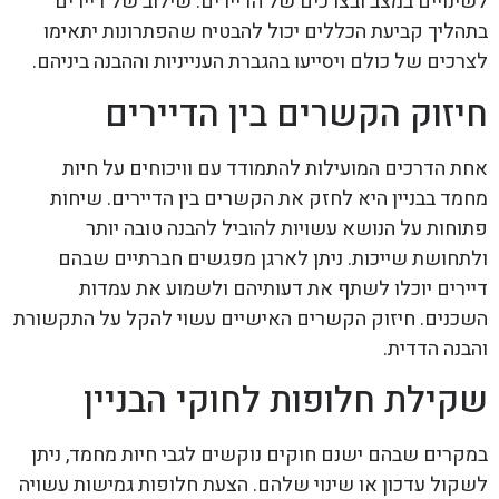
לשינויים במצב ובצרכים של הדיירים. שילוב של דיירים
בתהליך קביעת הכללים יכול להבטיח שהפתרונות יתאימו
לצרכים של כולם ויסייעו בהגברת הענייניות וההבנה ביניהם.
חיזוק הקשרים בין הדיירים
אחת הדרכים המועילות להתמודד עם וויכוחים על חיות
מחמד בבניין היא לחזק את הקשרים בין הדיירים. שיחות
פתוחות על הנושא עשויות להוביל להבנה טובה יותר
ולתחושת שייכות. ניתן לארגן מפגשים חברתיים שבהם
דיירים יוכלו לשתף את דעותיהם ולשמוע את עמדות
השכנים. חיזוק הקשרים האישיים עשוי להקל על התקשורת
והבנה הדדית.
שקילת חלופות לחוקי הבניין
במקרים שבהם ישנם חוקים נוקשים לגבי חיות מחמד, ניתן
לשקול עדכון או שינוי שלהם. הצעת חלופות גמישות עשויה