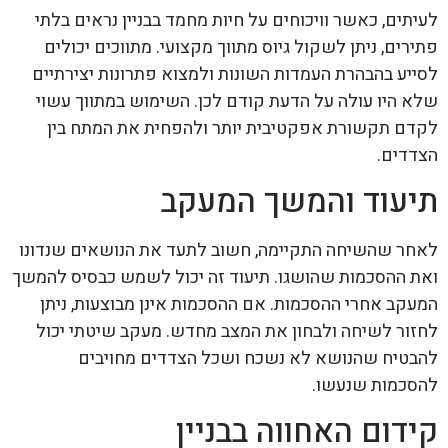
לעיתים, כאשר וויכוחים על חיות מחמד בבניין נראים בלתי
פתירים, ניתן לשקול גיוס מתווך מקצועי. מתווכים יכולים
לסייע בהבהרת העמדות השונות ולמצוא פתרונות יצירתיים
שלא היו עולה על הדעת קודם לכן. השימוש במתווך עשוי
לקדם תקשורת אפקטיבית יותר ולהפחית את המתח בין
הצדדים.
תיעוד והמשך המעקב
לאחר שהשיחה התקיימה, חשוב לתעד את הנושאים שנדונו
ואת ההסכמות שהושגו. תיעוד זה יכול לשמש כבסיס להמשך
המעקב אחרי ההסכמות. אם ההסכמות אינן מבוצעות, ניתן
לחזור לשיחה ולבחון את המצב מחדש. מעקב שיטתי יכול
להבטיח שהנושא לא נשכח ושכל הצדדים מחויבים
להסכמות שנעשו.
קידום האחווה בבניין