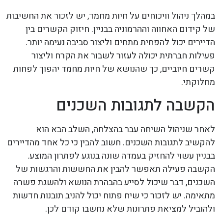
במהלך ניהול וויכוחים על חיות מחמד, יש לזכור את החשיבות
של קידום האחווה וההרמוניה בבניין. חיזוק הקשרים בין
הדיירים יכול להפחית מתחים וליצור סביבה נעימה יותר.
פעילות חברתית יכולה לעזור לשבור את הקרח וליצור
קשרים חיוביים, כך שהנושא של חיות מחמד יהפוך לפחות
מחלוקתי.
הקשבה לתגובות השכנים
לאחר שניהול השיחה עבר בהצלחה, השלב הבא הוא
להקשיב לתגובות השכנים. חשוב להבין כי כל אחד מהדיירים
בבניין עשוי להחזיק בעמדה שונה בנוגע לפתרון המוצע.
הקשבה פעילה תאפשר להבין את החששות והרגשות של
השכנים, דבר שיכול לסייע בהבהרת הנושא ולהשגת פשרה
מתאימה. יש לזכור כי שיח פתוח יכול להניב תובנות חדשות
ולהוביל למציאת פתרונות שלא נחשבו קודם לכן.