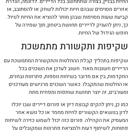
החיות בבניין, בצורה שתתחשב בכל הדיירים. לדוגמה, הגדרת
אזורים מסוימים שבהם חיות יכולות לשחק או להסתובב, או
קביעת שעות מסוימות שבהן מותר להוציא את החיות לטיול.
כך, ניתן להעניק לדיירים תחושת ביטחון, תוך שמירה על
חופש הגידול של החיות.
שקיפות ותקשורת מתמשכת
שקיפות בתהליך קבלת ההחלטות והתקשורת המתמשכת עם
הדיירים חשובות מאוד. חשוב לעדכן את השכנים בכל
התקדמות, בין אם מדובר בשיחות נוספות, פתרונות נבחנים,
או החלטות שהתקבלו. כאשר השכנים מרגישים מעודכנים
ומעורבים, זה יוצר תחושת שותפות ומפחית מתח.
כמו כן, ניתן להקים קבוצת דיון או פורום דיירים שבו יוכלו
לדון בנושאים הקשורים לחיות מחמד או כל נושא אחר
המעסיק את הקהילה. פורום כזה יכול לשמש כזירה לשיחות
פתוחות, לשיתוף דעות ולמציאת פתרונות שמקובלים על