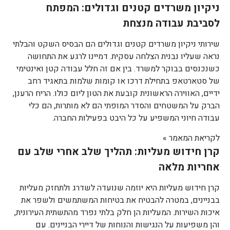
ניקיון משרדים קטנים וגדולים: המפתח
לסביבת עבודה מנצחת
שירותי ניקיון משרדים קטנים וגדולים הם הבסיס השקט והבלתי
נראה שעליו נבנית הצלחה עסקית. דמיינו לרגע את התחושה
כשנכנסים בבוקר למשרד. בין אם זה חלל עבודה קטן ואינטימי
של סטארטאפ בתחילת דרכו או קומות שלמות בתאגיד רחב
ידיים, האווירה הראשונית קובעת את הטון ליום כולו. הריח הרענן,
הברק על המשטחים והסדר המופתי הם לא מותרות, הם כלי
עבודה חיוני המשפיע על כל היבט בפעילות החברה.
לקריאת המאמר »
קרן חידוש מעליות: תהליך שלב אחרי שלב עם
אחריות מלאה
קרן חידוש מעליות היא יוזמה שנועדה לשדרג ולתחזק מעליות
בבניינים, במטרה להבטיח את בטיחות המשתמשים ולשפר את
איכות השירות. המעליות הן חלק בלתי נפרד מהתשתית העירונית,
והן משפיעות על הנגישות והנוחות של דיירי הבניינים. עם