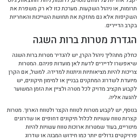
יקבל אחריות על תחום מסוים, לדוגמה, ניהול ההוצאות, גיוס
תרומות, או ניהול השקעות. מערכת כזו לא רק משפרת את
השקיפות אלא גם מחזקת את תחושת השייכות והאחריות
בקרב הדיירים.
הגדרת מטרות ברות השגה
כחלק מתהליך ניהול הקרן, יש להגדיר מטרות ברות השגה
שיאפשרו לדיירים לדעת לאן מועדות פניהם. המטרות
צריכות להיות מציאותיות וניתנות למדידה. למשל, אם הקרן
מיועדת לשדרוג המתקנים בבניין או למימון תיקונים, יש
לקבוע תקציב מדויק לכל מטרה ולציין את הזמן המשוער
להגעה אליה.
בנוסף, יש לקבוע מטרות לטווח הקצר ולטווח הארוך. מטרות
קצרות טווח עשויות לכלול תיקונים דחופים או שדרוגים
מינוריים, בעוד שמטרות ארוכות טווח עשויות להיות
פרויקטים גדולים יותר כמו חידוש המבנה או שדרוג