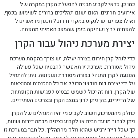
כמו כן, כדאי לקבוע תכנית להפעלת הקרן במקרה של
אירועים חריגים. האם ישנם תהליכים ברורים לשימוש בכסף,
ואילו צעדים יש לנקוט במקרי חירום? תכנון מראש יכול
להפחית לחץ ושחיקה בזמן שהמצב האמיתי מתפתח.
יצירת מערכת ניהול עבור הקרן
כדי לנהל קרן חירום בצורה יעילה, יש צורך בהקמת מערכת
ניהול מסודרת. מערכת זו תאפשר להבטיח שכל פעולה
הנוגעת לקרן תתנהל בצורה מסודרת ושקופה. ניתן להתחיל
על ידי יצירת דוח חודשי הכולל את כל ההכנסות וההוצאות
של הקרן. דוח זה יכול לשמש כבסיס לפגישות תקופתיות
של הדיירים, בהן ניתן לדון במצב הקרן ובצרכים העתידיים.
כחלק מהמערכת, חשוב לקבוע מי יהיו המנהלים של הקרן.
ניתן לבחור מוועד הבית או לקבוע נציגים מכמה דירות שונות,
כך שכל דייר ירגיש שהוא חלק מהתהליך. כל חבר במערכת זו