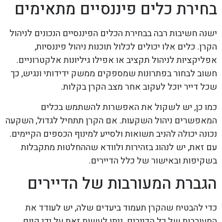
בחירת כלים פיננסיים מתאימים
ישנה חשיבות רבה בבחירת הכלים הפיננסיים הנכונים לניהול
הקרן. כלים אלו יכולים לכלול תוכנות ניהול פיננסיות,
אפליקציות לניהול תקציב או אפילו גיליונות אלקטרוניים.
חשוב לבחור בפתרונות שמספקים ממשק ידידותי ונגיש, כך
שכל דייר יוכל לעקוב אחר מצב הקרן בקלות.
כמו כן, יש לשקול את האפשרות להשתמש בכלים
המאפשרים ניהול השקעות. אם הקרן תתחיל לגדול, השקעה
נכונה יכולה להניב תשואות ולסייע למינוף הכספים הקיימים.
עם זאת, יש לנהוג בזהירות ולוודא שההחלטות מתקבלות
בשקיפות ובאישור של כלל הדיירים.
הגברת המעורבות של הדיירים
כדי להבטיח שהקרן תעמוד ביעדים שלה, יש לעודד את
המעורבות של כל הדיירים. ניתן לעשות זאת על ידי קיום