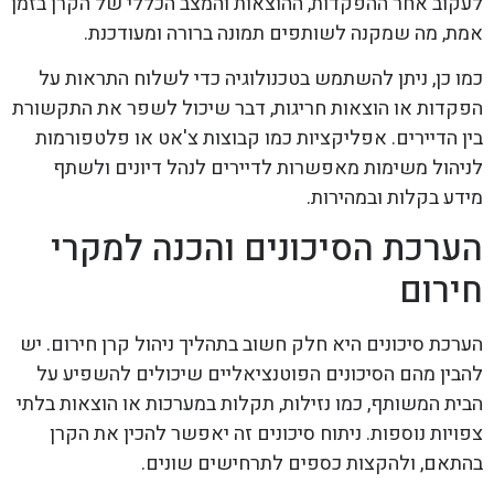
לעקוב אחר ההפקדות, ההוצאות והמצב הכללי של הקרן בזמן
אמת, מה שמקנה לשותפים תמונה ברורה ומעודכנת.
כמו כן, ניתן להשתמש בטכנולוגיה כדי לשלוח התראות על
הפקדות או הוצאות חריגות, דבר שיכול לשפר את התקשורת
בין הדיירים. אפליקציות כמו קבוצות צ'אט או פלטפורמות
לניהול משימות מאפשרות לדיירים לנהל דיונים ולשתף
מידע בקלות ובמהירות.
הערכת הסיכונים והכנה למקרי
חירום
הערכת סיכונים היא חלק חשוב בתהליך ניהול קרן חירום. יש
להבין מהם הסיכונים הפוטנציאליים שיכולים להשפיע על
הבית המשותף, כמו נזילות, תקלות במערכות או הוצאות בלתי
צפויות נוספות. ניתוח סיכונים זה יאפשר להכין את הקרן
בהתאם, ולהקצות כספים לתרחישים שונים.