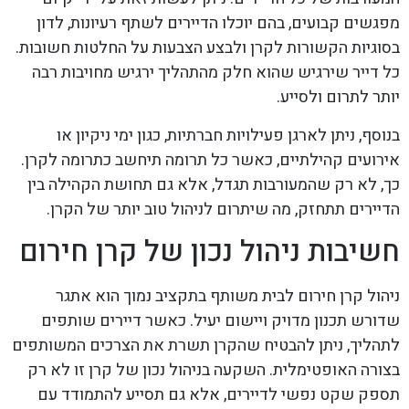
מפגשים קבועים, בהם יוכלו הדיירים לשתף רעיונות, לדון
בסוגיות הקשורות לקרן ולבצע הצבעות על החלטות חשובות.
כל דייר שירגיש שהוא חלק מהתהליך ירגיש מחויבות רבה
יותר לתרום ולסייע.
בנוסף, ניתן לארגן פעילויות חברתיות, כגון ימי ניקיון או
אירועים קהילתיים, כאשר כל תרומה תיחשב כתרומה לקרן.
כך, לא רק שהמעורבות תגדל, אלא גם תחושת הקהילה בין
הדיירים תתחזק, מה שיתרום לניהול טוב יותר של הקרן.
חשיבות ניהול נכון של קרן חירום
ניהול קרן חירום לבית משותף בתקציב נמוך הוא אתגר
שדורש תכנון מדויק ויישום יעיל. כאשר דיירים שותפים
לתהליך, ניתן להבטיח שהקרן תשרת את הצרכים המשותפים
בצורה האופטימלית. השקעה בניהול נכון של קרן זו לא רק
תספק שקט נפשי לדיירים, אלא גם תסייע להתמודד עם