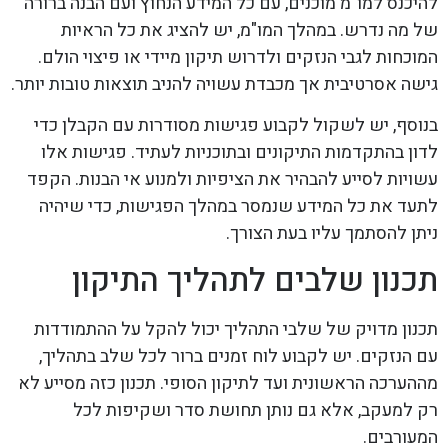
להיכנס למו"מ מוכנים, עם כל המידע הנחוץ ועם הבנה ברורה
של מה נדרש. במהלך המו"מ, יש להציג את כל הראיות
המוכחות לגבי הנזקים ולדרוש תיקון מיידי או פיצוי הולם.
גישה אסרטיבית אך מכבדת עשויה להניב תוצאות טובות יותר.
בנוסף, יש לשקול לקבוע פגישות מסודרות עם הקבלן כדי
לדון בהתקדמות התיקונים ובתוכניות לעתיד. פגישות אלו
עשויות לסייע להבהיר את הציפיות ולמנוע אי הבנות. הקפד
לתעד את כל המידע שנמסר במהלך הפגישות, כדי שיהיה
ניתן להסתמך עליו בעת הצורך.
תכנון שלבים לתהליך התיקון
תכנון מדויק של שלבי התהליך יכול להקל על ההתמודדות
עם הנזקים. יש לקבוע לוח זמנים ברור לכל שלב בתהליך,
מההערכה הראשונית ועד לתיקון הסופי. תכנון כזה מסייע לא
רק למעקב, אלא גם נותן תחושת סדר ושקיפות לכל
המעורבים.