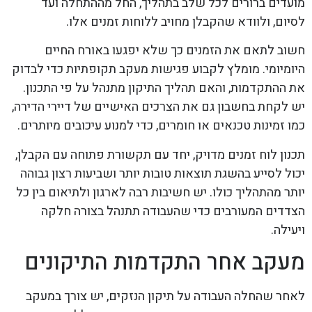
מועדים ברורים לכל שלב בתהליך, החל מההתחלה ועד
לסיום, ולוודא שהקבלן מחויב ללוחות זמנים אלו.
חשוב לתאם את הזמנים כך שלא יפגעו באורח החיים
היומיומי. מומלץ לקבוע פגישות מעקב תקופתיות כדי לבדוק
את ההתקדמות, והאם תהליך התיקון מתנהל על פי התכנון.
יש לקחת בחשבון גם את הצרכים האישיים של דיירי הדירה,
כמו זמינות טכנאים או חומרים, כדי למנוע עיכובים מיותרים.
תכנון לוח זמנים מדויק, יחד עם תקשורת פתוחה עם הקבלן,
יכול לסייע בהשגת תוצאות טובות יותר ושביעות רצון גבוהה
יותר מהתהליך כולו. יש חשיבות רבה לארגון ולתיאום בין כל
הצדדים המעורבים כדי שהעבודה תתנהל בצורה חלקה
ויעילה.
מעקב אחר התקדמות התיקונים
לאחר שהחלה העבודה על תיקון הנזקים, יש צורך במעקב