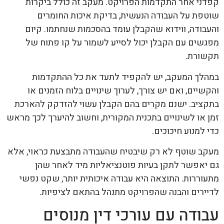
קפדני אחר התקדמות הפרויקט. מעקב זה כולל ביקרות
שוטפת על העבודה הנעשית, בדיקת איכות החומרים
והעבודה, ווידוא שהקבלן עומד בהסכמות שנחתמו. קיום
מפגשים עם הקבלן יכול לסייע לשמור על קו פתוח של
תקשורת.
במהלך המעקב, יש להקפיד לתעד את כל ההתקדמות
והקשיים, ואם יש צורך, לערוך שינויים בלוח הזמנים או
בתקציב. ישנם מקרים בהם הקבלן עשוי להזדקק להארכת
זמן או לשינויים בתכנית המקורית, וחשוב להיערך לכך מראש
כדי למנוע חיכוכים.
מעקב שוטף לא רק שיבטיח שהעבודה מתבצעת כראוי, אלא
גם יאפשר לתקן בעיות פוטנציאליות מיד לאחר שהן
מתעוררות. התוצאה היא עבודה איכותית יותר, שקט נפשי
לדיירים והבנה שהפרויקט מתנהל בהתאם לציפיות.
עבודה עם עורכי דין מנוסים