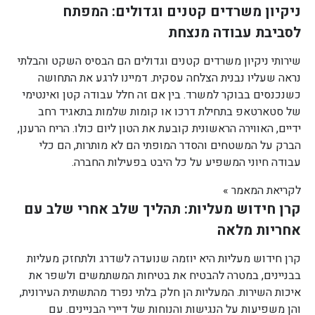
ניקיון משרדים קטנים וגדולים: המפתח
לסביבת עבודה מנצחת
שירותי ניקיון משרדים קטנים וגדולים הם הבסיס השקט והבלתי
נראה שעליו נבנית הצלחה עסקית. דמיינו לרגע את התחושה
כשנכנסים בבוקר למשרד. בין אם זה חלל עבודה קטן ואינטימי
של סטארטאפ בתחילת דרכו או קומות שלמות בתאגיד רחב
ידיים, האווירה הראשונית קובעת את הטון ליום כולו. הריח הרענן,
הברק על המשטחים והסדר המופתי הם לא מותרות, הם כלי
עבודה חיוני המשפיע על כל היבט בפעילות החברה.
לקריאת המאמר »
קרן חידוש מעליות: תהליך שלב אחרי שלב עם
אחריות מלאה
קרן חידוש מעליות היא יוזמה שנועדה לשדרג ולתחזק מעליות
בבניינים, במטרה להבטיח את בטיחות המשתמשים ולשפר את
איכות השירות. המעליות הן חלק בלתי נפרד מהתשתית העירונית,
והן משפיעות על הנגישות והנוחות של דיירי הבניינים. עם