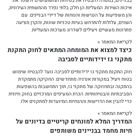
בבניינים, במטרה להבטיח את בטיחות המשתמשים ולשפר את
איכות השירות. המעליות הן חלק בלתי נפרד מהתשתית העירונית,
והן משפיעות על הנגישות והנוחות של דיירי הבניינים. עם
השנים, עלולות להתרחש בעיות טכניות שונות, והקרן מציעה
פתרונות מעשיים ויעילים לשדרוג מערכות המעליות.
לקריאת המאמר »
כיצד למצוא את המומחה המתאים לחוק התקנת
מתקני גז ידידותיים לסביבה
חוק התקנת מתקני גז ידידותיים לסביבה נועד להבטיח שימוש
בטוח ויעיל במקורות אנרגיה מתחדשים. החקיקה מתמקדת
בהתקנה ובתחזוקה של מתקני גז, תוך התחשבות בהשפעות
הסביבתיות והבטיחותיות. הכרת הסעיפים המרכזיים בחוק חיונית
כדי להבין את הדרישות וההנחיות המיועדות למתקנים אלו.
לקריאת המאמר »
המדריך המלא למונחים קריטיים בדיונים על
חיות מחמד בבניינים משותפים