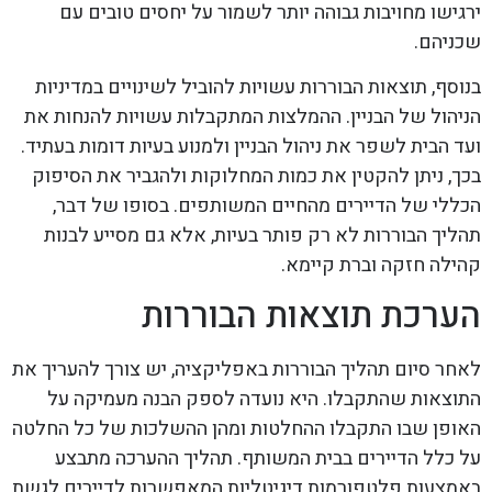
ירגישו מחויבות גבוהה יותר לשמור על יחסים טובים עם
שכניהם.
בנוסף, תוצאות הבוררות עשויות להוביל לשינויים במדיניות
הניהול של הבניין. ההמלצות המתקבלות עשויות להנחות את
ועד הבית לשפר את ניהול הבניין ולמנוע בעיות דומות בעתיד.
בכך, ניתן להקטין את כמות המחלוקות ולהגביר את הסיפוק
הכללי של הדיירים מהחיים המשותפים. בסופו של דבר,
תהליך הבוררות לא רק פותר בעיות, אלא גם מסייע לבנות
קהילה חזקה וברת קיימא.
הערכת תוצאות הבוררות
לאחר סיום תהליך הבוררות באפליקציה, יש צורך להעריך את
התוצאות שהתקבלו. היא נועדה לספק הבנה מעמיקה על
האופן שבו התקבלו ההחלטות ומהן ההשלכות של כל החלטה
על כלל הדיירים בבית המשותף. תהליך ההערכה מתבצע
באמצעות פלטפורמות דיגיטליות המאפשרות לדיירים לגשת