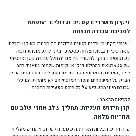
ניקיון משרדים קטנים וגדולים: המפתח
לסביבת עבודה מנצחת
שירותי ניקיון משרדים קטנים וגדולים הם הבסיס השקט והבלתי
נראה שעליו נבנית הצלחה עסקית. דמיינו לרגע את התחושה
כשנכנסים בבוקר למשרד. בין אם זה חלל עבודה קטן ואינטימי
של סטארטאפ בתחילת דרכו או קומות שלמות בתאגיד רחב
ידיים, האווירה הראשונית קובעת את הטון ליום כולו. הריח הרענן,
הברק על המשטחים והסדר המופתי הם לא מותרות, הם כלי
עבודה חיוני המשפיע על כל היבט בפעילות החברה.
לקריאת המאמר »
קרן חידוש מעליות: תהליך שלב אחרי שלב עם
אחריות מלאה
קרן חידוש מעליות היא יוזמה שנועדה לשדרג ולתחזק מעליות