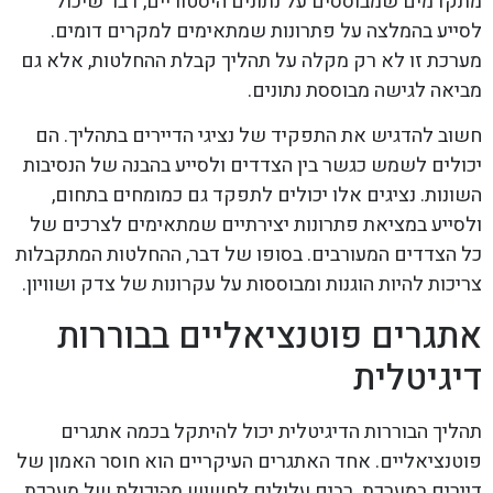
מתקדמים שמבוססים על נתונים היסטוריים, דבר שיכול
לסייע בהמלצה על פתרונות שמתאימים למקרים דומים.
מערכת זו לא רק מקלה על תהליך קבלת ההחלטות, אלא גם
מביאה לגישה מבוססת נתונים.
חשוב להדגיש את התפקיד של נציגי הדיירים בתהליך. הם
יכולים לשמש כגשר בין הצדדים ולסייע בהבנה של הנסיבות
השונות. נציגים אלו יכולים לתפקד גם כמומחים בתחום,
ולסייע במציאת פתרונות יצירתיים שמתאימים לצרכים של
כל הצדדים המעורבים. בסופו של דבר, ההחלטות המתקבלות
צריכות להיות הוגנות ומבוססות על עקרונות של צדק ושוויון.
אתגרים פוטנציאליים בבוררות
דיגיטלית
תהליך הבוררות הדיגיטלית יכול להיתקל בכמה אתגרים
פוטנציאליים. אחד האתגרים העיקריים הוא חוסר האמון של
דיירים במערכת. רבים עלולים לחשוש מהיכולת של מערכת