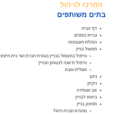
לג
תוכן
דף הבית
גביית כספים
הנהלת חשבונות
תפעול בניין
טיפול בחשמל בבניין בעזרת חברת ועד בית חיצוני
טיפול ודאגה לבטחון הבניין
מעלית שבת
גינון
ניקיון
אב ושמירה
ביטוח לבניין
תחזוק בניין
מהנדס חברת ניהול