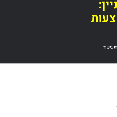
ין:
צעות
ת גישור