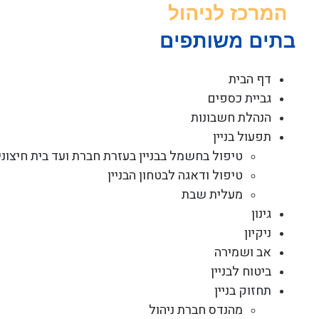
לג
תוכן
דף הבית
גביית כספים
הנהלת חשבונות
תפעול בניין
טיפול בחשמל בבניין בעזרת חברת ועד בית חיצוני
טיפול ודאגה לבטחון הבניין
מעלית שבת
גינון
ניקיון
אב ושמירה
ביטוח לבניין
תחזוק בניין
מהנדס חברת ניהול