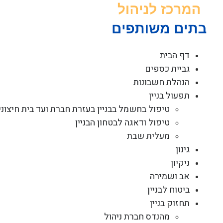
לג
תוכן
דף הבית
גביית כספים
הנהלת חשבונות
תפעול בניין
טיפול בחשמל בבניין בעזרת חברת ועד בית חיצוני
טיפול ודאגה לבטחון הבניין
מעלית שבת
גינון
ניקיון
אב ושמירה
ביטוח לבניין
תחזוק בניין
מהנדס חברת ניהול