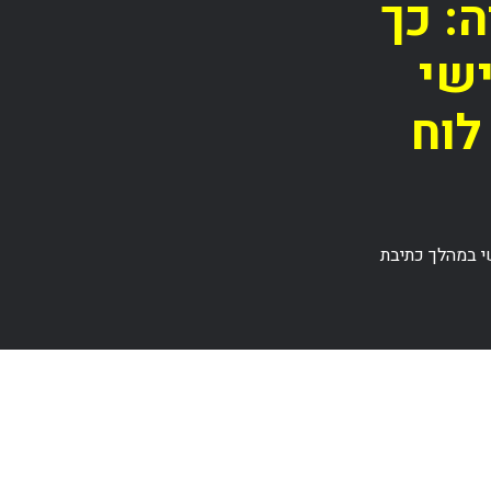
ה: כך
שי
לוח
י במהלך כתיבת