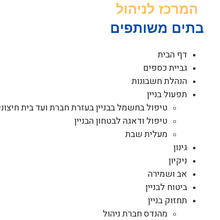
לג
תוכן
דף הבית
גביית כספים
הנהלת חשבונות
תפעול בניין
טיפול בחשמל בבניין בעזרת חברת ועד בית חיצוני
טיפול ודאגה לבטחון הבניין
מעלית שבת
גינון
ניקיון
אב ושמירה
ביטוח לבניין
תחזוק בניין
מהנדס חברת ניהול