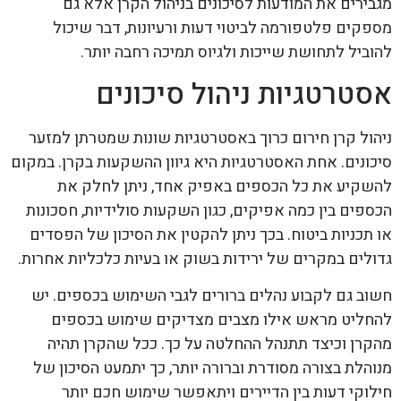
מגבירים את המודעות לסיכונים בניהול הקרן אלא גם
מספקים פלטפורמה לביטוי דעות ורעיונות, דבר שיכול
להוביל לתחושת שייכות ולגיוס תמיכה רחבה יותר.
אסטרטגיות ניהול סיכונים
ניהול קרן חירום כרוך באסטרטגיות שונות שמטרתן למזער
סיכונים. אחת האסטרטגיות היא גיוון ההשקעות בקרן. במקום
להשקיע את כל הכספים באפיק אחד, ניתן לחלק את
הכספים בין כמה אפיקים, כגון השקעות סולידיות, חסכונות
או תכניות ביטוח. בכך ניתן להקטין את הסיכון של הפסדים
גדולים במקרים של ירידות בשוק או בעיות כלכליות אחרות.
חשוב גם לקבוע נהלים ברורים לגבי השימוש בכספים. יש
להחליט מראש אילו מצבים מצדיקים שימוש בכספים
מהקרן וכיצד תתנהל ההחלטה על כך. ככל שהקרן תהיה
מנוהלת בצורה מסודרת וברורה יותר, כך יתמעט הסיכון של
חילוקי דעות בין הדיירים ויתאפשר שימוש חכם יותר