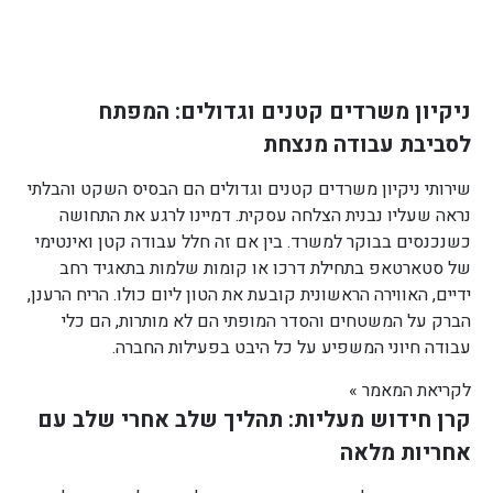
ניקיון משרדים קטנים וגדולים: המפתח
לסביבת עבודה מנצחת
שירותי ניקיון משרדים קטנים וגדולים הם הבסיס השקט והבלתי
נראה שעליו נבנית הצלחה עסקית. דמיינו לרגע את התחושה
כשנכנסים בבוקר למשרד. בין אם זה חלל עבודה קטן ואינטימי
של סטארטאפ בתחילת דרכו או קומות שלמות בתאגיד רחב
ידיים, האווירה הראשונית קובעת את הטון ליום כולו. הריח הרענן,
הברק על המשטחים והסדר המופתי הם לא מותרות, הם כלי
עבודה חיוני המשפיע על כל היבט בפעילות החברה.
לקריאת המאמר »
קרן חידוש מעליות: תהליך שלב אחרי שלב עם
אחריות מלאה