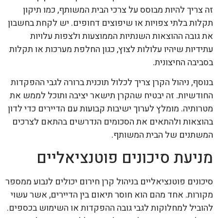
זה צריך להיות מבוסס על צרכי הבית המשותף, כמו תיקון
תקלות בלתי צפויות או שיפוצים דחופים. יש לקחת בחשבון
את גובה ההוצאות השנתיות הממוצעות ולצפות עלויות
עתידיות שיהיו עלולות לצוץ, כגון החלפת מערכות או תקלות
בסביבה החיצונית.
בנוסף, ניהול הקרן צריך לכלול תוכנית ברורה לגבי ההפקדות
החודשיות. זה יבטיח שהקרן תישאר יציבה ותוכל לממש את
מטרותיה. מומלץ לערוך ישיבות קבועות עם הדיירים כדי לדון
בהוצאות ולהתאים את הסכומים הנדרשים בהתאם לצרכים
המשתנים של הבית המשותף.
מניעת סיכונים פוטנציאליים
סיכונים פוטנציאליים בניהול קרן חירום יכולים לנבוע ממספר
מקורות. אחד מהם הוא חוסר תיאום בין הדיירים, אשר עשוי
להוביל למחלוקות לגבי גובה ההפקדות או השימוש בכספים.