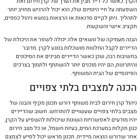
הקרן. כאשר כל דייר מבין את הערך של קרן חירום ואת
השפעתה על חיי היומיום שלו, הוא יכול להרגיש מחויב יותר
לתהליך. ניתן לקיים סדנאות או הרצאות בנושא ניהול כספים,
תקציב אישי והשקעות.
הבנה מעמיקה של נושאים אלה יכולה לשפר את היכולת של
הדיירים לקבל החלטות מושכלות בנוגע לקרן. מדובר
בחשיבות רבה, שכן כאשר הדיירים מבינים את הסיכונים
והיתרונות, הם יהיו מוכנים יותר להשתתף ולתמוך בצרכים
הפיננסיים של הבית המשותף.
הכנה למצבים בלתי צפויים
ניהול קרן חירום לבית משותף דורש תכנון מקיף והבנה של
מצבים בלתי צפויים שעשויים להתרחש. חשוב שהדיירים
יהיו מודעים לאפשרויות השונות שיכולות להשפיע על הקרן,
כגון תקלות במערכת המים, בעיות חשמל, או כל מצב חירום
אחר שדורש הוצאה מיידית. תכנון מראש יכול לסייע לצמצם