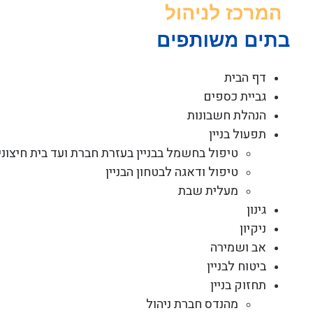
לג
תוכן
דף הבית
גביית כספים
הנהלת חשבונות
תפעול בניין
טיפול בחשמל בבניין בעזרת חברת ועד בית חיצוני
טיפול ודאגה לבטחון הבניין
מעלית שבת
גינון
ניקיון
אב ושמירה
ביטוח לבניין
תחזוק בניין
מהנדס חברת ניהול